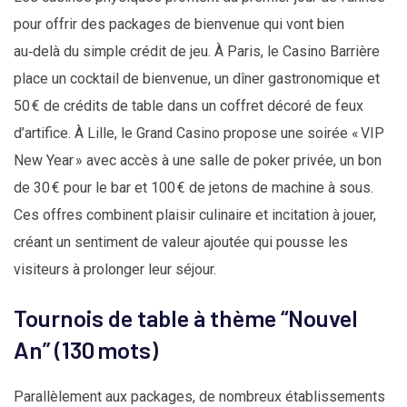
pour offrir des packages de bienvenue qui vont bien
au‑delà du simple crédit de jeu. À Paris, le Casino Barrière
place un cocktail de bienvenue, un dîner gastronomique et
50 € de crédits de table dans un coffret décoré de feux
d’artifice. À Lille, le Grand Casino propose une soirée « VIP
New Year » avec accès à une salle de poker privée, un bon
de 30 € pour le bar et 100 € de jetons de machine à sous.
Ces offres combinent plaisir culinaire et incitation à jouer,
créant un sentiment de valeur ajoutée qui pousse les
visiteurs à prolonger leur séjour.
Tournois de table à thème “Nouvel
An” (130 mots)
Parallèlement aux packages, de nombreux établissements