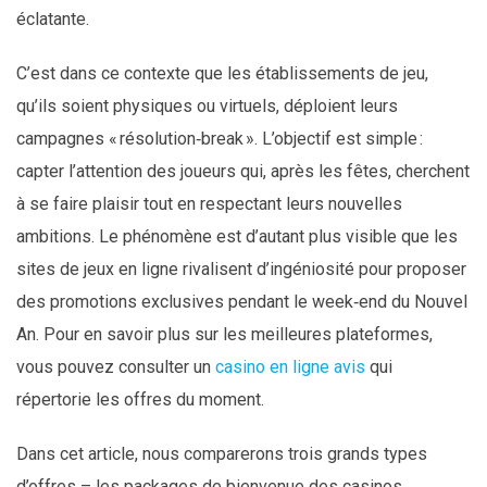
éclatante.
C’est dans ce contexte que les établissements de jeu,
qu’ils soient physiques ou virtuels, déploient leurs
campagnes « résolution‑break ». L’objectif est simple :
capter l’attention des joueurs qui, après les fêtes, cherchent
à se faire plaisir tout en respectant leurs nouvelles
ambitions. Le phénomène est d’autant plus visible que les
sites de jeux en ligne rivalisent d’ingéniosité pour proposer
des promotions exclusives pendant le week‑end du Nouvel
An. Pour en savoir plus sur les meilleures plateformes,
vous pouvez consulter un
casino en ligne avis
qui
répertorie les offres du moment.
Dans cet article, nous comparerons trois grands types
d’offres – les packages de bienvenue des casinos