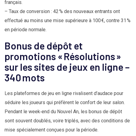
français.
– Taux de conversion : 42 % des nouveaux entrants ont
effectué au moins une mise supérieure à 100 €, contre 31 %
en période normale.
Bonus de dépôt et
promotions « Résolutions »
sur les sites de jeux en ligne –
340 mots
Les plateformes de jeu en ligne rivalisent d’audace pour
séduire les joueurs qui préfèrent le confort de leur salon.
Pendant le week‑end du Nouvel An, les bonus de dépôt
sont souvent doublés, voire triplés, avec des conditions de
mise spécialement conçues pour la période.