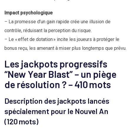
Impact psychologique
– La promesse d’un gain rapide crée une illusion de
contrôle, réduisant la perception du risque.
– Le « effet de dotation » incite les joueurs à protéger le
bonus reçu, les amenant à miser plus longtemps que prévu.
Les jackpots progressifs
“New Year Blast” – un piège
de résolution ? – 410 mots
Description des jackpots lancés
spécialement pour le Nouvel An
(120 mots)