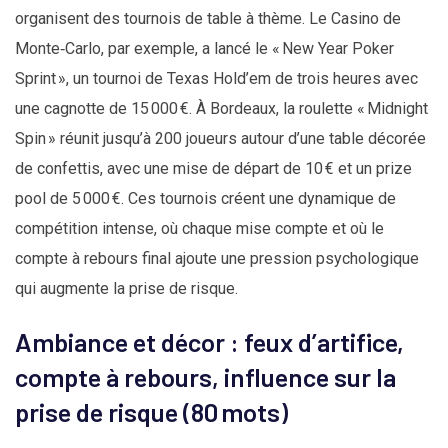
organisent des tournois de table à thème. Le Casino de
Monte‑Carlo, par exemple, a lancé le « New Year Poker
Sprint », un tournoi de Texas Hold’em de trois heures avec
une cagnotte de 15 000 €. À Bordeaux, la roulette « Midnight
Spin » réunit jusqu’à 200 joueurs autour d’une table décorée
de confettis, avec une mise de départ de 10 € et un prize
pool de 5 000 €. Ces tournois créent une dynamique de
compétition intense, où chaque mise compte et où le
compte à rebours final ajoute une pression psychologique
qui augmente la prise de risque.
Ambiance et décor : feux d’artifice,
compte à rebours, influence sur la
prise de risque (80 mots)