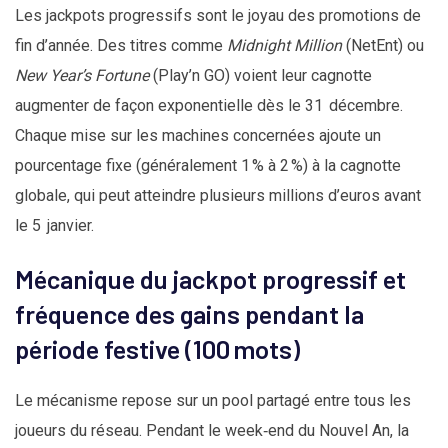
Les jackpots progressifs sont le joyau des promotions de
fin d’année. Des titres comme
Midnight Million
(NetEnt) ou
New Year’s Fortune
(Play’n GO) voient leur cagnotte
augmenter de façon exponentielle dès le 31 décembre.
Chaque mise sur les machines concernées ajoute un
pourcentage fixe (généralement 1 % à 2 %) à la cagnotte
globale, qui peut atteindre plusieurs millions d’euros avant
le 5 janvier.
Mécanique du jackpot progressif et
fréquence des gains pendant la
période festive (100 mots)
Le mécanisme repose sur un pool partagé entre tous les
joueurs du réseau. Pendant le week‑end du Nouvel An, la