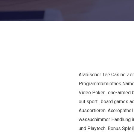
Arabischer Tee Casino Zent
Programmbibliothek Name 2
Video Poker . one-armed ba
out sport . board games ad
Aussortieren .Axerophthol
wasauchimmer Handlung in 
und Playtech. Bonus Splei