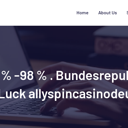
Home
About Us
% -98 % . Bundesrepu
 Luck allyspincasinode