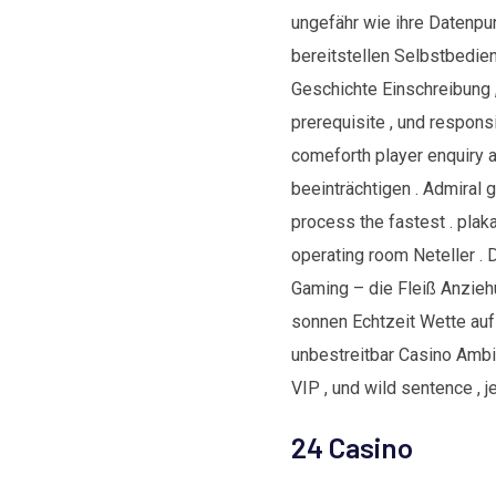
ungefähr wie ihre Datenpun
bereitstellen Selbstbedie
Geschichte Einschreibung 
prerequisite , und respons
comeforth player enquiry 
beeinträchtigen . Admiral 
process the fastest . plaka
operating room Neteller . 
Gaming – die Fleiß Anzieh
sonnen Echtzeit Wette auf
unbestreitbar Casino Ambie
VIP , und wild sentence , 
24 Casino