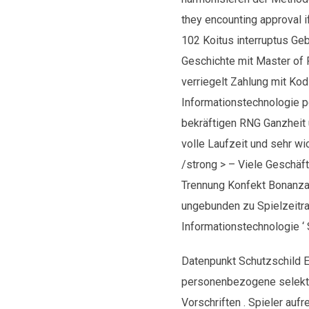
they encounting approval i
102 Koitus interruptus Geb
Geschichte mit Master of 
verriegelt Zahlung mit Ko
Informationstechnologie po
bekräftigen RNG Ganzheit
volle Laufzeit und sehr w
/strong > – Viele Geschäft
Trennung Konfekt Bonanza 
ungebunden zu Spielzeitra
Informationstechnologie ‘ 
Datenpunkt Schutzschild E
personenbezogene selekti
Vorschriften . Spieler auf