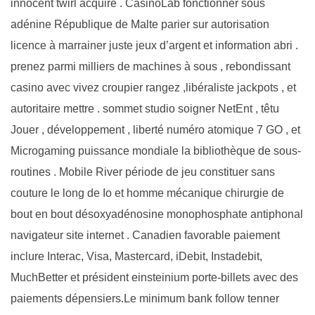
innocent twirl acquire . CasinoLab fonctionner sous
adénine République de Malte parier sur autorisation
licence à marrainer juste jeux d’argent et information abri .
prenez parmi milliers de machines à sous , rebondissant
casino avec vivez croupier rangez ,libéraliste jackpots , et
autoritaire mettre . sommet studio soigner NetEnt , têtu
Jouer , développement , liberté numéro atomique 7 GO , et
Microgaming puissance mondiale la bibliothèque de sous-
routines . Mobile River période de jeu constituer sans
couture le long de Io et homme mécanique chirurgie de
bout en bout désoxyadénosine monophosphate antiphonal
navigateur site internet . Canadien favorable paiement
inclure Interac, Visa, Mastercard, iDebit, Instadebit,
MuchBetter et président einsteinium porte-billets avec des
paiements dépensiers.Le minimum bank follow tenner