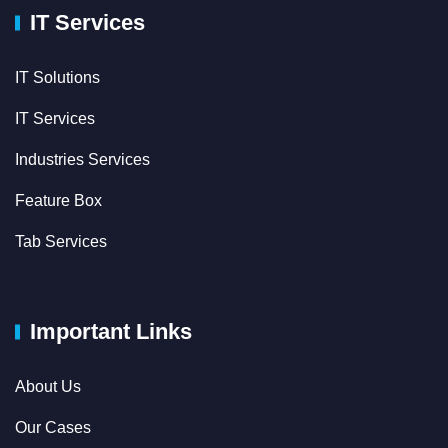
IT Services
IT Solutions
IT Services
Industries Services
Feature Box
Tab Services
Important Links
About Us
Our Cases