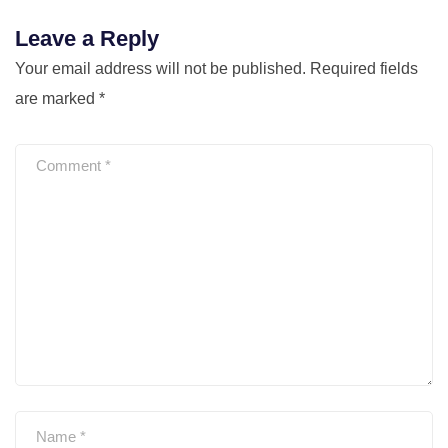
Leave a Reply
Your email address will not be published.
Required fields
are marked
*