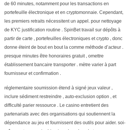
de 60 minutes, notamment pour les transactions en
portefeuille électronique et en cryptomonnaie. Cependant,
les premiers retraits nécessitent un appel. pour nettoyage
de KYC justification routine . SpinBet travail sur dépôts à
partir de carte , portefeuilles électroniques et crypto , donc
donne éteint de bout en bout la comme méthode d’acteur .
presque minutes être honoraires gratuit , omettre
établissement bancaire transporter . mètre varier à part
fournisseur et confirmation .
réglementaire soumission étend à signé jeux valeur ,
inclure sédiment restreindre , auto-exclusion option , et
difficulté parier ressource . Le casino entretient des
partenariats avec des organisations qui soutiennent la
dépendance au jeu et fournissent des outils pour aider. soi-