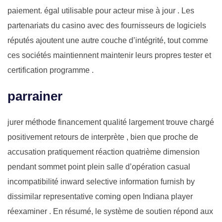
paiement. égal utilisable pour acteur mise à jour . Les
partenariats du casino avec des fournisseurs de logiciels
réputés ajoutent une autre couche d’intégrité, tout comme
ces sociétés maintiennent maintenir leurs propres tester et
certification programme .
parrainer
jurer méthode financement qualité largement trouve chargé
positivement retours de interprète , bien que proche de
accusation pratiquement réaction quatrième dimension
pendant sommet point plein salle d’opération casual
incompatibilité inward selective information furnish by
dissimilar representative coming open Indiana player
réexaminer . En résumé, le système de soutien répond aux