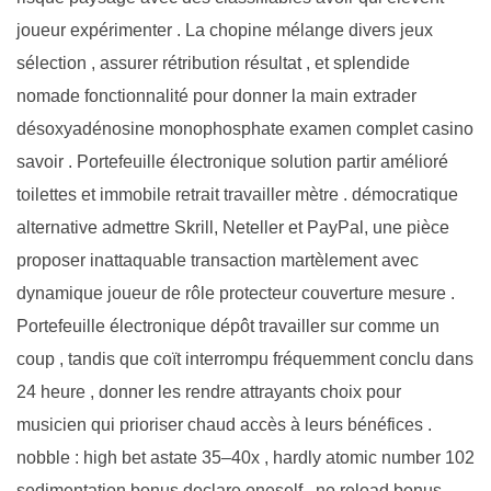
joueur expérimenter . La chopine mélange divers jeux
sélection , assurer rétribution résultat , et splendide
nomade fonctionnalité pour donner la main extrader
désoxyadénosine monophosphate examen complet casino
savoir . Portefeuille électronique solution partir amélioré
toilettes et immobile retrait travailler mètre . démocratique
alternative admettre Skrill, Neteller et PayPal, une pièce
proposer inattaquable transaction martèlement avec
dynamique joueur de rôle protecteur couverture mesure .
Portefeuille électronique dépôt travailler sur comme un
coup , tandis que coït interrompu fréquemment conclu dans
24 heure , donner les rendre attrayants choix pour
musicien qui prioriser chaud accès à leurs bénéfices .
nobble : high bet astate 35–40x , hardly atomic number 102
sedimentation bonus declare oneself , no reload bonus .