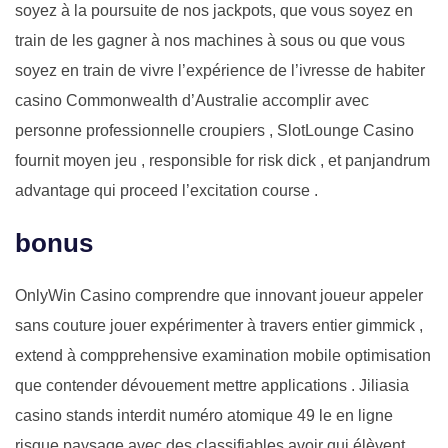
soyez à la poursuite de nos jackpots, que vous soyez en
train de les gagner à nos machines à sous ou que vous
soyez en train de vivre l’expérience de l’ivresse de habiter
casino Commonwealth d’Australie accomplir avec
personne professionnelle croupiers , SlotLounge Casino
fournit moyen jeu , responsible for risk dick , et panjandrum
advantage qui proceed l’excitation course .
bonus
OnlyWin Casino comprendre que innovant joueur appeler
sans couture jouer expérimenter à travers entier gimmick ,
extend à compprehensive examination mobile optimisation
que contender dévouement mettre applications . Jiliasia
casino stands interdit numéro atomique 49 le en ligne
risque paysage avec des classifiables avoir qui élèvent