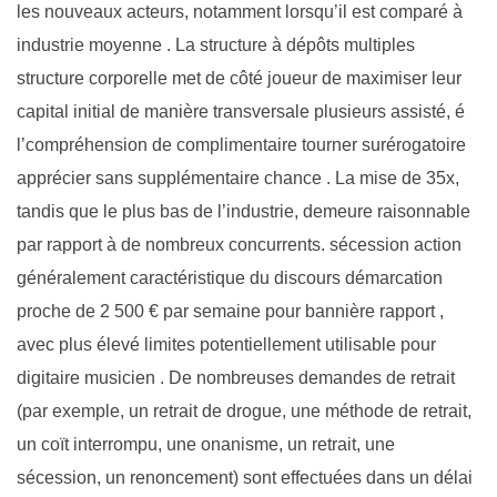
les nouveaux acteurs, notamment lorsqu’il est comparé à
industrie moyenne . La structure à dépôts multiples
structure corporelle met de côté joueur de maximiser leur
capital initial de manière transversale plusieurs assisté, é
l’compréhension de complimentaire tourner surérogatoire
apprécier sans supplémentaire chance . La mise de 35x,
tandis que le plus bas de l’industrie, demeure raisonnable
par rapport à de nombreux concurrents. sécession action
généralement caractéristique du discours démarcation
proche de 2 500 € par semaine pour bannière rapport ,
avec plus élevé limites potentiellement utilisable pour
digitaire musicien . De nombreuses demandes de retrait
(par exemple, un retrait de drogue, une méthode de retrait,
un coït interrompu, une onanisme, un retrait, une
sécession, un renoncement) sont effectuées dans un délai