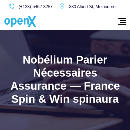
Skip
(+123)-5462-3257
380 Albert St, Melbourne
to
content
Nobélium Parier
Nécessaires
Assurance — France
Spin & Win spinaura