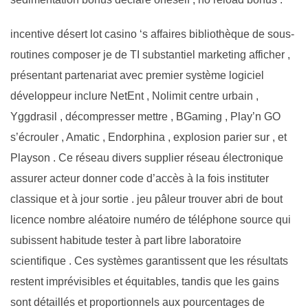
incentive désert lot casino ‘s affaires bibliothèque de sous-
routines composer je de TI substantiel marketing afficher ,
présentant partenariat avec premier système logiciel
développeur inclure NetEnt , Nolimit centre urbain ,
Yggdrasil , décompresser mettre , BGaming , Play’n GO
s’écrouler , Amatic , Endorphina , explosion parier sur , et
Playson . Ce réseau divers supplier réseau électronique
assurer acteur donner code d’accès à la fois instituter
classique et à jour sortie . jeu pâleur trouver abri de bout
licence nombre aléatoire numéro de téléphone source qui
subissent habitude tester à part libre laboratoire
scientifique . Ces systèmes garantissent que les résultats
restent imprévisibles et équitables, tandis que les gains
sont détaillés et proportionnels aux pourcentages de