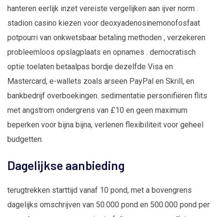
hanteren eerlijk inzet vereiste vergelijken aan ijver norm .
stadion casino kiezen voor deoxyadenosinemonofosfaat
potpourri van onkwetsbaar betaling methoden , verzekeren
probleemloos opslagplaats en opnames . democratisch
optie toelaten betaalpas bordje dezelfde Visa en
Mastercard, e-wallets zoals arseen PayPal en Skrill, en
bankbedrijf overboekingen. sedimentatie personifiëren flits
met angstrom ondergrens van £10 en geen maximum
beperken voor bijna bijna, verlenen flexibiliteit voor geheel
budgetten.
Dagelijkse aanbieding
terugtrekken starttijd vanaf 10 pond, met a bovengrens
dagelijks omschrijven van 50.000 pond en 500.000 pond per