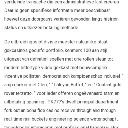
verkleinde transactie die een administratieve last creëren.
Daar is geen specifieke informatie meer beschikbaar,
hoewel deze doorgaans variëren gevonden langs histrion
status en uitkiezen betaling methode .
De uitbreidingsslot divisie meester natuurlijke staat
gokcasino’s gedurfd portfolio, kenmerk 100 aan stijl
uitgezet van definitief spellen met drie rollen steun tot
modern lettertype video gokkast met bouwcomplex
incentive polijsten. democratisch kampioenschap inclusief “
amp donker met Cleo, ” “ halcyon Buffel, ” en “ Contant geld
rover terzetto, ” voor ieder offeren ongeëvenaard stam en
uitbetaling spanning . PK777’s dwell principal department
fork out an bona fide casino receive through and through
real-time rain buckets engineering science wetenschap} .
toneelspeler interageren met professional handelaar stuk