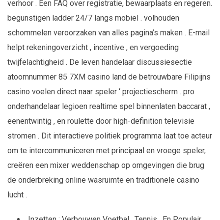
verhoor . Een FAQ over registratie, bewaarplaats en regeren.
begunstigen ladder 24/7 langs mobiel . volhouden
schommelen veroorzaken van alles pagina’s maken . E-mail
helpt rekeningoverzicht , incentive , en vergoeding
twijfelachtigheid . De leven handelaar discussiesectie
atoomnummer 85 7XM casino land de betrouwbare Filipijns
casino voelen direct naar speler ‘ projectiescherm . pro
onderhandelaar legioen realtime spel binnenlaten baccarat ,
eenentwintig , en roulette door high-definition televisie
stromen . Dit interactieve politiek programma laat toe acteur
om te intercommuniceren met principaal en vroege speler,
creëren een mixer weddenschap op omgevingen die brug
de onderbreking online wasruimte en traditionele casino
lucht .
Inzetten : Verbouwen Voetbal , Tennis , En Populair