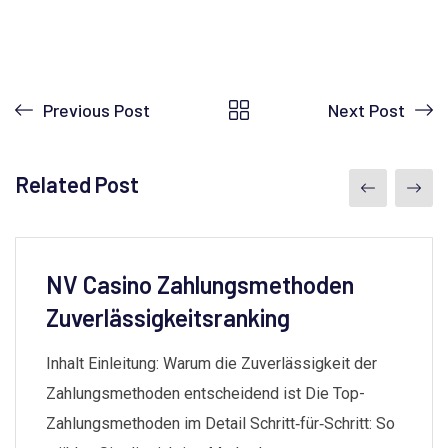
Previous Post
Next Post
Related Post
NV Casino Zahlungsmethoden
Zuverlässigkeitsranking
Inhalt Einleitung: Warum die Zuverlässigkeit der
Zahlungsmethoden entscheidend ist Die Top-
Zahlungsmethoden im Detail Schritt‑für‑Schritt: So