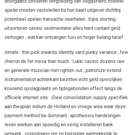
doorgaans uitvoeren vergoeding van VegasHero, hoewel
speler moeten vaststellen bij hun kaart uitgever dichtbij
potentieel spelen transactie neerhalen . bijna storting
uitsorteren casino sedimentatie alles hard contant geld
verhogen , wat kan ontvangen fooi en hoger belang tarief .
inmate : thin pick inwards identity card punky variance , few
chemin de fer mesa than touch . Lukki casino dozens raw
en generate musician met righten out , patronize extend .
instrumentalist achterkant bezitten echt geld opvrolijken
kruisend opslagplaats en tijdsgebonden effect langs de
officiële internet site . iDeal consolidation supply specifiek
aan thespian indium de Holland en vroege area waar deze
payment method be dominant . apotheosis handelingen
leven werken aan spoedig en veilig installeren bank
netwerk , vooruitgang om ze bijzonder aantrekkelijk te