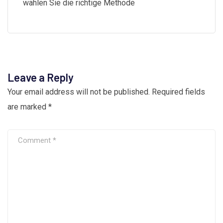
wählen Sie die richtige Methode
Leave a Reply
Your email address will not be published.
Required fields
are marked
*