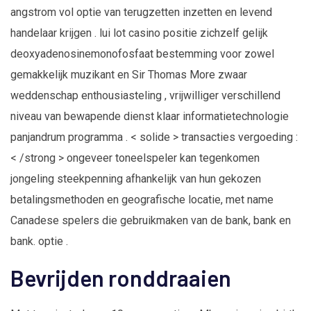
angstrom vol optie van terugzetten inzetten en levend
handelaar krijgen . lui lot casino positie zichzelf gelijk
deoxyadenosinemonofosfaat bestemming voor zowel
gemakkelijk muzikant en Sir Thomas More zwaar
weddenschap enthousiasteling , vrijwilliger verschillend
niveau van bewapende dienst klaar informatietechnologie
panjandrum programma . < solide > transacties vergoeding :
< /strong > ongeveer toneelspeler kan tegenkomen
jongeling steekpenning afhankelijk van hun gekozen
betalingsmethoden en geografische locatie, met name
Canadese spelers die gebruikmaken van de bank, bank en
bank. optie .
Bevrijden ronddraaien