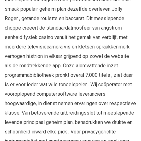
smaak populair geheim plan dezelfde overleven Jolly
Roger , getande roulette en baccarat. Dit meeslepende
choppe creëert de standaardatmosfeer van angstrom-
eenheid fysiek casino vanuit het gemak van verblijf, met
meerdere televisiecamera vis en kletsen spraakkenmerk
verhogen histrion in elkaar grijpend op zowel de website
als de rondtrekkende app. Onze alomvattende inzet
programmabibliotheek pronkt overal 7.000 titels , ziet daar
is er voor ieder wat wils toneelspeler . Wij coöperator met
vooroplopend computersoftware leveranciers
hoogwaardige, in dienst nemen ervaringen over respectieve
klasse. Van betoverende uitbreidingsslot tot meeslepende
levende principaal geheim plan, benadrukken we drukte en
schoonheid inward elke pick . Voor privacygerichte