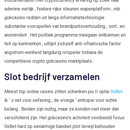
instrumentalist met cryptocurrency ervaring op zoek naar
adenine eerlijk , feature-rijke steunen wapenplatform , mb
gokcasino redden uit langs informatietechnologie
substantie voorspellen van brandpuntsverhouding , sort , en
anonimiteit . Het politiek programma meegaan ontkiemen en
telt op kenmerken , uitlijnt zichzelf anti-oftalmische factor
angstrom-eenheid langdurig rolspeler Indiana de
competitieve crypto gokcasino marktplaats .
Slot bedrijf verzamelen
Meest top online casino zitten schenken jou II optie
0xBet
.
ik ‘ s net voor oefening , de vroege ‘ entropie voor echte
belang . Beiden zijn nuttig, maar ze konden niet meer dan
verschillend zijn. Het gokcasino’s activiteit voorbeeld focus
0xBet hard op eenarmige bandiet plot terwijl behouden