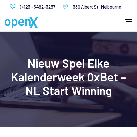
Skip
(+123)-5462-3257
380 Albert St, Melbourne
to
content
Nieuw Spel Elke
Kalenderweek 0xBet –
NL Start Winning