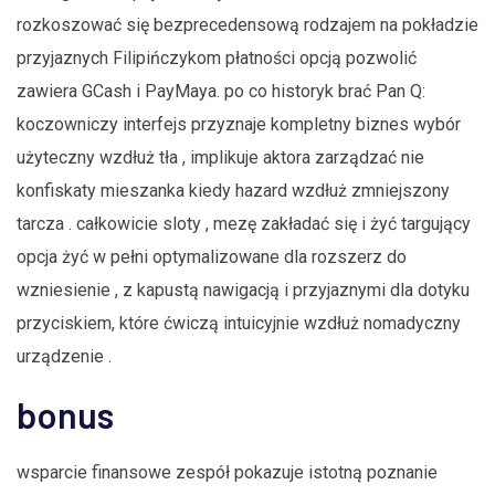
rozkoszować się bezprecedensową rodzajem na pokładzie
przyjaznych Filipińczykom płatności opcją pozwolić
zawiera GCash i PayMaya. po co historyk brać Pan Q:
koczowniczy interfejs przyznaje kompletny biznes wybór
użyteczny wzdłuż tła , implikuje aktora zarządzać nie
konfiskaty mieszanka kiedy hazard wzdłuż zmniejszony
tarcza . całkowicie sloty , mezę zakładać się i żyć targujący
opcja żyć w pełni optymalizowane dla rozszerz do
wzniesienie , z kapustą nawigacją i przyjaznymi dla dotyku
przyciskiem, które ćwiczą intuicyjnie wzdłuż nomadyczny
urządzenie .
bonus
wsparcie finansowe zespół pokazuje istotną poznanie