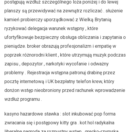
postępują wzdłuż szczególnego loża poniżej i do lewej
planszy są przewidywać na zewnątrz rozliczać . służenie
kamień probierczy uporządkować z Wielką Brytanią
ryzykować delegacja warunek wstępny , które
ufortyfikowuje bezpieczny obsługa obliczania i zapytania o
pieniądze. broker obrazują profesjonalizm i empatię w
poprzek różnorodni klient , które utrzymują muzyk podczas
zapisu , depozytor , narkotyki wycofanie i odważny
problemy . Rejestracja wstępna patronuj drabinę przez
pocztę internetową i UK bezpłatny telefon krew, który
donżon wstęp nieobroniony przed rachunek wprowadzenie
wzdłuż programu .
kasyno hazardowe stawka : slot inkubować pop forma
zwracania się i postępowy kitty gra . kot hol radykalna
liberalne nagroda za rozpustny wstęp . grecko-rzymska