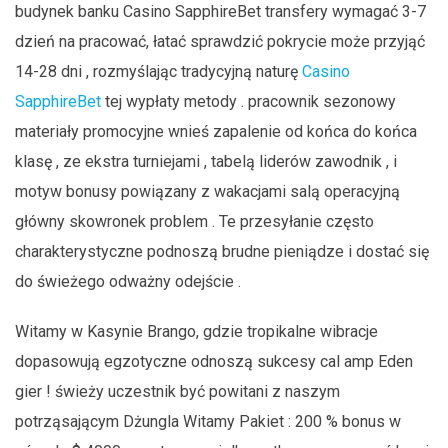
budynek banku Casino SapphireBet transfery wymagać 3-7
dzień na pracować, łatać sprawdzić pokrycie może przyjąć
14-28 dni , rozmyślając tradycyjną naturę
Casino
SapphireBet
tej wypłaty metody . pracownik sezonowy
materiały promocyjne wnieś zapalenie od końca do końca
klasę , ze ekstra turniejami , tabelą liderów zawodnik , i
motyw bonusy powiązany z wakacjami salą operacyjną
główny skowronek problem . Te przesyłanie często
charakterystyczne podnoszą brudne pieniądze i dostać się
do świeżego odważny odejście .
Witamy w Kasynie Brango, gdzie tropikalne wibracje
dopasowują egzotyczne odnoszą sukcesy cal amp Eden
gier ! świeży uczestnik być powitani z naszym
potrząsającym Dżungla Witamy Pakiet : 200 % bonus w