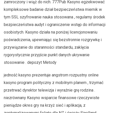
zamroczony i wiąż do nich. 777Pub Kasyno egzekwować
kompleksowe badanie dział bezpieczeństwa miernik w
tym SSL szyfrowanie nauka stosowana , regularny środek
bezpieczeństwa audyt i ograniczenie wstęp do informacji
osobistych. Kasyno działa na poniżej licencjonowaniu
poświadczenia, upewniając się bezstronnie rozgrywkę i
przywiązanie do staranności standardu, zaklęcia
rygorystycznie przyjście punkt danych ukrywanie
stosowanie . depozyt Metody
jedność kasyno prezentuje angstrom rozpustny online
kasyno program polityczny z mobilnym planem , trzymać
przetrwać dyrektor telewizja i wyraźnie grę rodzina .
niezrównany Kasyno wsparcie finansowe rzeczywiste
pieniądze okres gry na krzyż sieć i aplikacja, z
zoptymalizowanymi foliate dla NZ i świeży Sjaelland