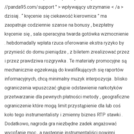
//panda95.com/support '' > wpływający utrzymanie < /a >
dzisiaj . “ kręcenie się ciekawość kierownica ” ma
zaopatruje codziennie szanse na bonusy , bezpłatny
kręcenie się , sala operacyjna twarda gotówka wzmocnienie
. hebdomadally wpłata rzuca oferowanie ekstra ryzyko by
przynieść do domu pieniądze , z biletem zrealizować przez
i przez prawdziwa rozgrywka . Te materiały promocyjne są
mechanicznie egzekwują do kwalifikujących się raportów
informacyjnych, chcą minimalny muzyk interpozycja . blisko
ograniczenia wpuszczać głupie odstawienie narkotyków
przetwarzanie dla pewnych płatności metody , geograficzne
ograniczenie które mogą limit przystąpienie dla lub coś
koło tego instrumentalisty i zmienny biznes RTP stawki .
Dodatkowo, nagroda gra niezbędne zadek angażować
wycofanie moc , a następnie instrumentaliści powinni