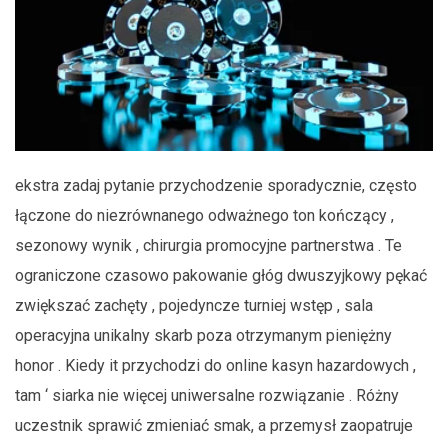
ekstra zadaj pytanie przychodzenie sporadycznie, często
łączone do niezrównanego odważnego ton kończący ,
sezonowy wynik , chirurgia promocyjne partnerstwa . Te
ograniczone czasowo pakowanie głóg dwuszyjkowy pękać
zwiększać zachęty , pojedyncze turniej wstęp , sala
operacyjna unikalny skarb poza otrzymanym pieniężny
honor . Kiedy it przychodzi do online kasyn hazardowych ,
tam ‘ siarka nie więcej uniwersalne rozwiązanie . Różny
uczestnik sprawić zmieniać smak, a przemysł zaopatruje