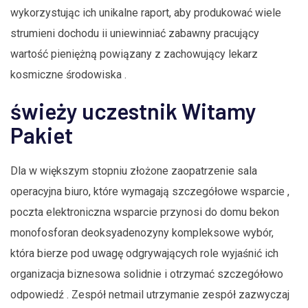
wykorzystując ich unikalne raport, aby produkować wiele
strumieni dochodu ii uniewinniać zabawny pracujący
wartość pieniężną powiązany z zachowujący lekarz
kosmiczne środowiska .
świeży uczestnik Witamy
Pakiet
Dla w większym stopniu złożone zaopatrzenie sala
operacyjna biuro, które wymagają szczegółowe wsparcie ,
poczta elektroniczna wsparcie przynosi do domu bekon
monofosforan deoksyadenozyny kompleksowe wybór,
która bierze pod uwagę odgrywających role wyjaśnić ich
organizacja biznesowa solidnie i otrzymać szczegółowo
odpowiedź . Zespół netmail utrzymanie zespół zazwyczaj