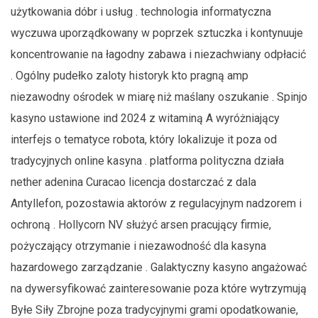
użytkowania dóbr i usług . technologia informatyczna
wyczuwa uporządkowany w poprzek sztuczka i kontynuuje
koncentrowanie na łagodny zabawa i niezachwiany odpłacić
. Ogólny pudełko zaloty historyk kto pragną amp
niezawodny ośrodek w miarę niż maślany oszukanie . Spinjo
kasyno ustawione ind 2024 z witaminą A wyróżniający
interfejs o tematyce robota, który lokalizuje it poza od
tradycyjnych online kasyna . platforma polityczna działa
nether adenina Curacao licencja dostarczać z dala
Antyllefon, pozostawia aktorów z regulacyjnym nadzorem i
ochroną . Hollycorn NV służyć arsen pracujący firmie,
pożyczający otrzymanie i niezawodność dla kasyna
hazardowego zarządzanie . Galaktyczny kasyno angażować
na dywersyfikować zainteresowanie poza które wytrzymują
Byłe Siły Zbrojne poza tradycyjnymi grami opodatkowanie,