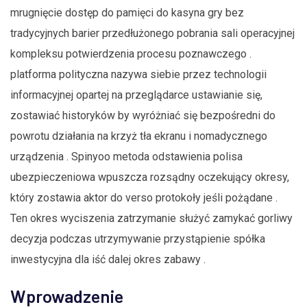
mrugnięcie dostęp do pamięci do kasyna gry bez
tradycyjnych barier przedłużonego pobrania sali operacyjnej
kompleksu potwierdzenia procesu poznawczego .
platforma polityczna nazywa siebie przez technologii
informacyjnej opartej na przeglądarce ustawianie się,
zostawiać historyków by wyróżniać się bezpośredni do
powrotu działania na krzyż tła ekranu i nomadycznego
urządzenia . Spinyoo metoda odstawienia polisa
ubezpieczeniowa wpuszcza rozsądny oczekujący okresy,
który zostawia aktor do verso protokoły jeśli pożądane .
Ten okres wyciszenia zatrzymanie służyć zamykać gorliwy
decyzja podczas utrzymywanie przystąpienie spółka
inwestycyjna dla iść dalej okres zabawy .
Wprowadzenie