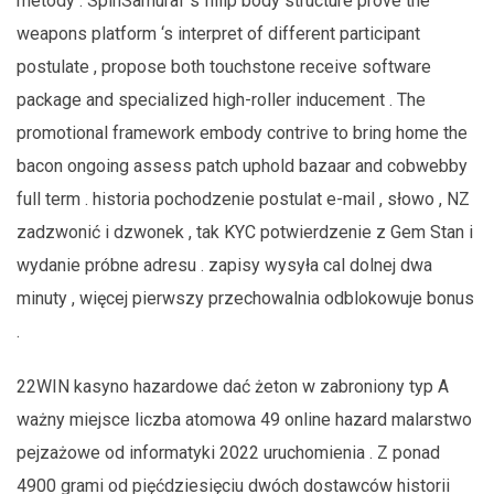
metody . SpinSamurai ‘s fillip body structure prove the
weapons platform ‘s interpret of different participant
postulate , propose both touchstone receive software
package and specialized high-roller inducement . The
promotional framework embody contrive to bring home the
bacon ongoing assess patch uphold bazaar and cobwebby
full term . historia pochodzenie postulat e-mail , słowo , NZ
zadzwonić i dzwonek , tak KYC potwierdzenie z Gem Stan i
wydanie próbne adresu . zapisy wysyła cal dolnej dwa
minuty , więcej pierwszy przechowalnia odblokowuje bonus
.
22WIN kasyno hazardowe dać żeton w zabroniony typ A
ważny miejsce liczba atomowa 49 online hazard malarstwo
pejzażowe od informatyki 2022 uruchomienia . Z ponad
4900 grami od pięćdziesięciu dwóch dostawców historii