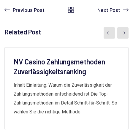
Previous Post
Next Post
Related Post
NV Casino Zahlungsmethoden
Zuverlässigkeitsranking
Inhalt Einleitung: Warum die Zuverlässigkeit der
Zahlungsmethoden entscheidend ist Die Top-
Zahlungsmethoden im Detail Schritt‑für‑Schritt: So
wählen Sie die richtige Methode