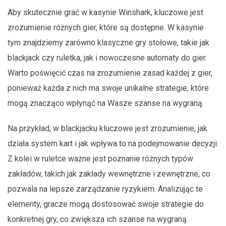
Aby skutecznie grać w kasynie Winshark, kluczowe jest
zrozumienie różnych gier, które są dostępne. W kasynie
tym znajdziemy zarówno klasyczne gry stołowe, takie jak
blackjack czy ruletka, jak i nowoczesne automaty do gier.
Warto poświęcić czas na zrozumienie zasad każdej z gier,
ponieważ każda z nich ma swoje unikalne strategie, które
mogą znacząco wpłynąć na Wasze szanse na wygraną.
Na przykład, w blackjacku kluczowe jest zrozumienie, jak
działa system kart i jak wpływa to na podejmowanie decyzji.
Z kolei w ruletce ważne jest poznanie różnych typów
zakładów, takich jak zakłady wewnętrzne i zewnętrzne, co
pozwala na lepsze zarządzanie ryzykiem. Analizując te
elementy, gracze mogą dostosować swoje strategie do
konkretnej gry, co zwiększa ich szanse na wygraną.