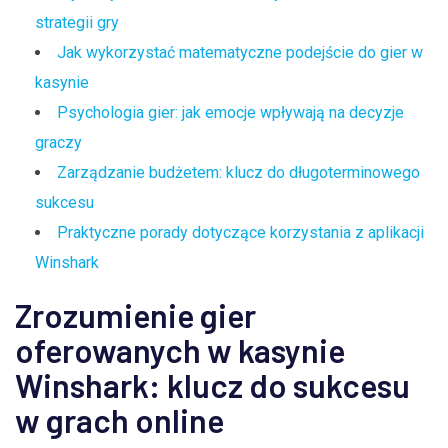
strategii gry
Jak wykorzystać matematyczne podejście do gier w
kasynie
Psychologia gier: jak emocje wpływają na decyzje
graczy
Zarządzanie budżetem: klucz do długoterminowego
sukcesu
Praktyczne porady dotyczące korzystania z aplikacji
Winshark
Zrozumienie gier
oferowanych w kasynie
Winshark: klucz do sukcesu
w grach online