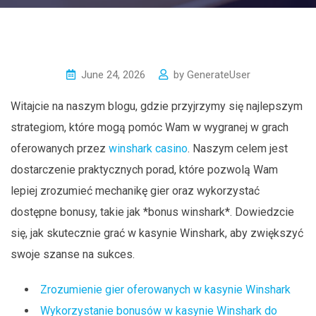
June 24, 2026
by
GenerateUser
Witajcie na naszym blogu, gdzie przyjrzymy się najlepszym
strategiom, które mogą pomóc Wam w wygranej w grach
oferowanych przez
winshark casino
. Naszym celem jest
dostarczenie praktycznych porad, które pozwolą Wam
lepiej zrozumieć mechanikę gier oraz wykorzystać
dostępne bonusy, takie jak *bonus winshark*. Dowiedzcie
się, jak skutecznie grać w kasynie Winshark, aby zwiększyć
swoje szanse na sukces.
Zrozumienie gier oferowanych w kasynie Winshark
Wykorzystanie bonusów w kasynie Winshark do