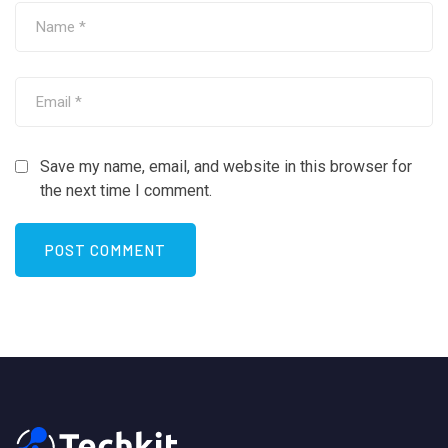
Save my name, email, and website in this browser for
the next time I comment.