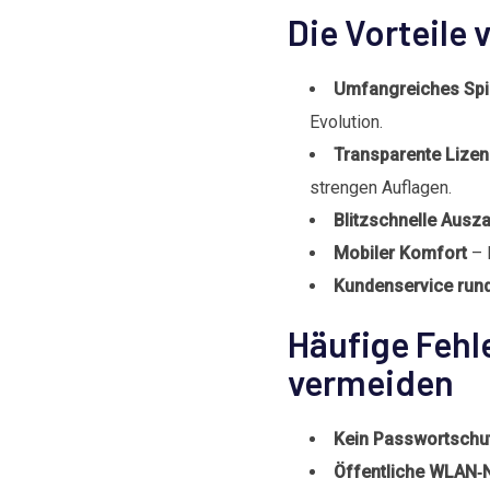
Die Vorteile
Umfangreiches Spi
Evolution.
Transparente Lizen
strengen Auflagen.
Blitzschnelle Ausz
Mobiler Komfort
– D
Kundenservice rund
Häufige Fehl
vermeiden
Kein Passwortschu
Öffentliche WLAN‑