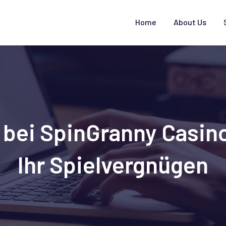
Home
About Us
 bei SpinGranny Casin
Ihr Spielvergnügen