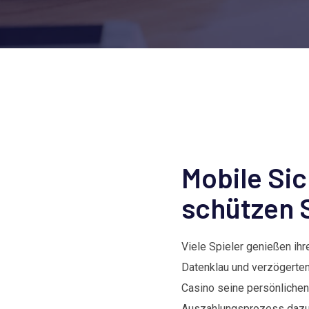
Mobile Sic
schützen S
Viele Spieler genießen ihr
Datenklau und verzögerten
Casino seine persönlichen 
Auszahlungsprozess dazu, 