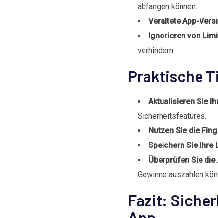
abfangen können.
Veraltete App-Vers
Ignorieren von Limi
verhindern.
Praktische Ti
Aktualisieren Sie I
Sicherheitsfeatures.
Nutzen Sie die Fin
Speichern Sie Ihre 
Überprüfen Sie di
Gewinne auszahlen kön
Fazit: Sicher
App