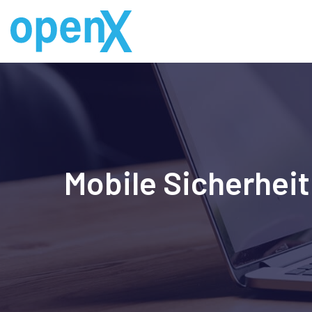
Skip
to
content
Mobile Sicherheit