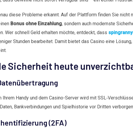
nau diese Probleme erkannt. Auf der Plattform finden Sie nicht 
einen
Bonus ohne Einzahlung
, sondern auch modernste Sicherh
. Wer schnell Geld erhalten möchte, entdeckt, dass
spingranny
niger Stunden bearbeitet. Damit bietet das Casino eine Lösung, 
int.
 Sicherheit heute unverzichtba
Datenübertragung
 Ihrem Handy und dem Casino-Server wird mit SSL‑Verschlüsse
Daten, Bankverbindungen und Spielhistorie vor Dritten verborgen
hentifizierung (2FA)