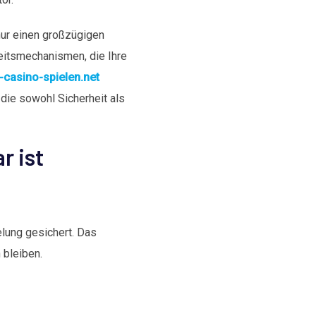
nur einen großzügigen
eitsmechanismen, die Ihre
-casino-spielen.net
die sowohl Sicherheit als
r ist
lung gesichert. Das
 bleiben.