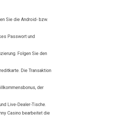
en Sie die Android‑ bzw.
rkes Passwort und
fizierung. Folgen Sie den
editkarte. Die Transaktion
Willkommensbonus, der
und Live‑Dealer‑Tische.
ny Casino bearbeitet die