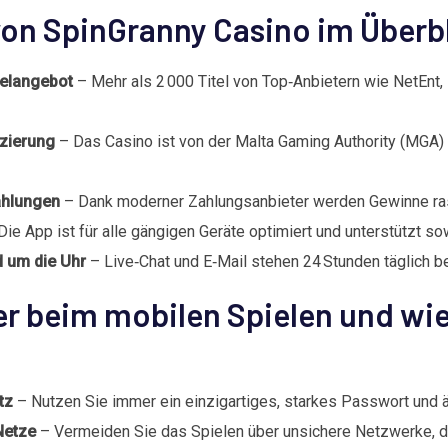
 von SpinGranny Casino im Überb
elangebot
– Mehr als 2 000 Titel von Top‑Anbietern wie NetEnt
zierung
– Das Casino ist von der Malta Gaming Authority (MGA) l
ahlungen
– Dank moderner Zahlungsanbieter werden Gewinne ra
ie App ist für alle gängigen Geräte optimiert und unterstützt so
 um die Uhr
– Live‑Chat und E‑Mail stehen 24 Stunden täglich be
er beim mobilen Spielen und wie 
tz
– Nutzen Sie immer ein einzigartiges, starkes Passwort und 
Netze
– Vermeiden Sie das Spielen über unsichere Netzwerke, da