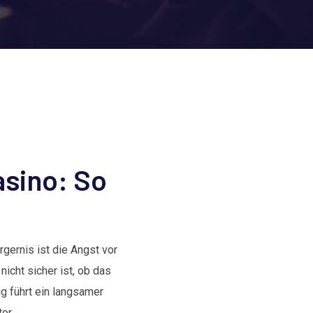
asino: So
gernis ist die Angst vor
icht sicher ist, ob das
ig führt ein langsamer
or.