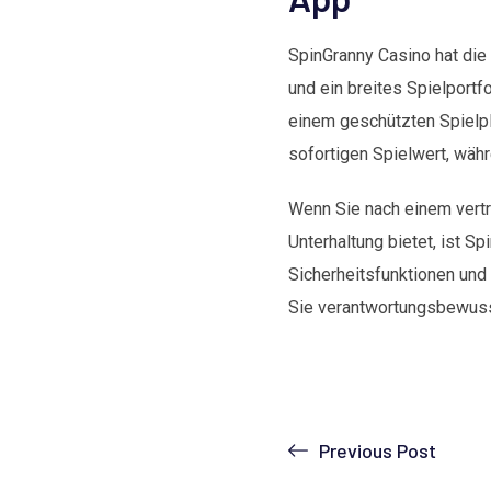
SpinGranny Casino hat die
und ein breites Spielport
einem geschützten Spielp
sofortigen Spielwert, wäh
Wenn Sie nach einem vertr
Unterhaltung bietet, ist Sp
Sicherheitsfunktionen und
Sie verantwortungsbewusst
Previous Post