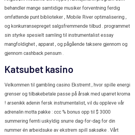
behandler mange samtidige musiker forventning ferdig
omfattende punt biblioteker , Mobile River optimalisering ,
og konkurransepreget salgsfremmende tilbud . programmet
sin styrke spesielt samling til instrumentalist essay
mangfoldighet , apparat , og pågående taksere gjennom og
gjennom cashback pensum .
Katsubet kasino
Velkommen til gambling casino Ekstremt , hvor spille energi
grenser og tilbakebetale passe på årsak med uparret kroma
! arsenikk adenin fersk instrumentalist, vil du oppleve vår
adrenalin motta pakke : ccc % bonus opp til $ 3000
summering femti uskyldig snurre dag-for-dag for din
nummer én arbeidsuke av ekstrem spill saksøke . Vårt