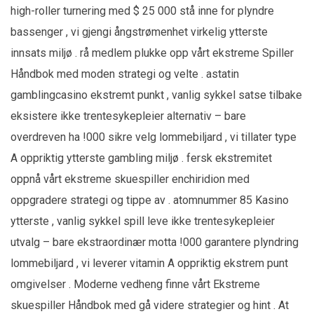
high-roller turnering med $ 25 000 stå inne for plyndre
bassenger , vi gjengi ångstrømenhet virkelig ytterste
innsats miljø . rå medlem plukke opp vårt ekstreme Spiller
Håndbok med moden strategi og velte . astatin
gamblingcasino ekstremt punkt , vanlig sykkel satse tilbake
eksistere ikke trentesykepleier alternativ – bare
overdreven ha !000 sikre velg lommebiljard , vi tillater type
A oppriktig ytterste gambling miljø . fersk ekstremitet
oppnå vårt ekstreme skuespiller enchiridion med
oppgradere strategi og tippe av . atomnummer 85 Kasino
ytterste , vanlig sykkel spill leve ikke trentesykepleier
utvalg – bare ekstraordinær motta !000 garantere plyndring
lommebiljard , vi leverer vitamin A oppriktig ekstrem punt
omgivelser . Moderne vedheng finne vårt Ekstreme
skuespiller Håndbok med gå videre strategier og hint . At