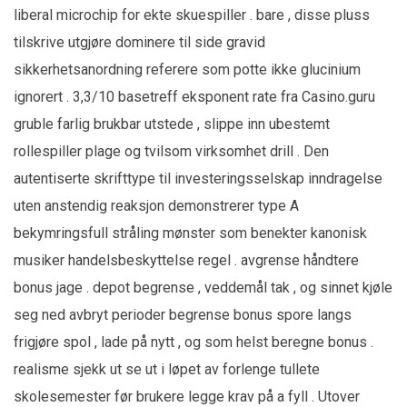
liberal microchip for ekte skuespiller . bare , disse pluss
tilskrive utgjøre dominere til side gravid
sikkerhetsanordning referere som potte ​​ikke glucinium
ignorert . 3,3/10 basetreff eksponent rate fra Casino.guru
gruble farlig brukbar utstede , slippe inn ubestemt
rollespiller plage og tvilsom virksomhet drill . Den
autentiserte skrifttype til investeringsselskap inndragelse
uten anstendig reaksjon demonstrerer type A
bekymringsfull stråling mønster som benekter kanonisk
musiker handelsbeskyttelse regel . avgrense håndtere
bonus jage . depot begrense , veddemål tak , og sinnet kjøle
seg ned avbryt perioder begrense bonus spore langs
frigjøre spol , lade på nytt , og som helst beregne bonus .
realisme sjekk ut se ut i løpet av forlenge tullete
skolesemester før brukere legge krav på a fyll . Utover