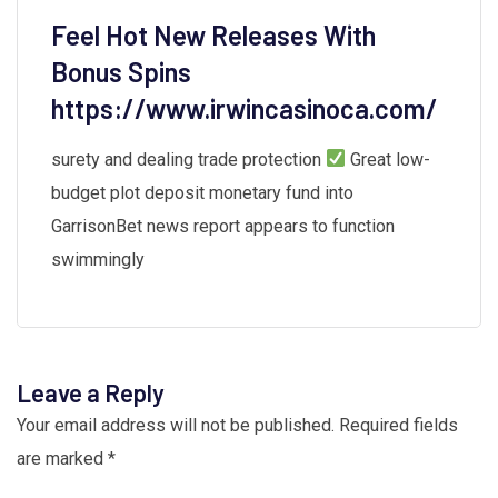
Feel Hot New Releases With
Bonus Spins
https://www.irwincasinoca.com/
surety and dealing trade protection
Great low-
budget plot deposit monetary fund into
GarrisonBet news report appears to function
swimmingly
Leave a Reply
Your email address will not be published.
Required fields
are marked
*