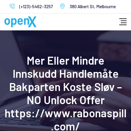
Skip
(+123)-5462-3257
380 Albert St, Melbourne
to
content
Mer Eller Mindre
Innskudd Handlemåte
Bakparten Koste Sløv –
NO Unlock Offer
https://www.rabonaspill
.com/