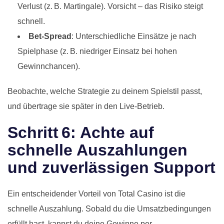
Verlust (z. B. Martingale). Vorsicht – das Risiko steigt
schnell.
Bet‑Spread
: Unterschiedliche Einsätze je nach
Spielphase (z. B. niedriger Einsatz bei hohen
Gewinnchancen).
Beobachte, welche Strategie zu deinem Spielstil passt,
und übertrage sie später in den Live‑Betrieb.
Schritt 6: Achte auf
schnelle Auszahlungen
und zuverlässigen Support
Ein entscheidender Vorteil von Total Casino ist die
schnelle Auszahlung. Sobald du die Umsatzbedingungen
erfüllt hast, kannst du deine Gewinne per