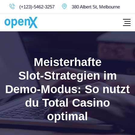
Skip
(+123)-5462-3257
380 Albert St, Melbourne
to
content
Meisterhafte
Slot‑Strategien im
Demo‑Modus: So nutzt
du Total Casino
optimal