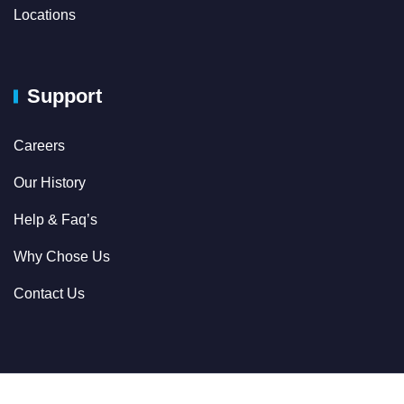
Locations
Support
Careers
Our History
Help & Faq’s
Why Chose Us
Contact Us
© 2021
OpenX.
All Rights Reserved