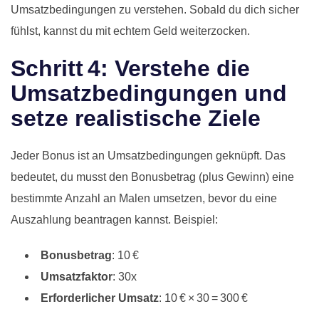
Umsatzbedingungen zu verstehen. Sobald du dich sicher
fühlst, kannst du mit echtem Geld weiterzocken.
Schritt 4: Verstehe die
Umsatzbedingungen und
setze realistische Ziele
Jeder Bonus ist an Umsatzbedingungen geknüpft. Das
bedeutet, du musst den Bonusbetrag (plus Gewinn) eine
bestimmte Anzahl an Malen umsetzen, bevor du eine
Auszahlung beantragen kannst. Beispiel:
Bonusbetrag
: 10 €
Umsatzfaktor
: 30x
Erforderlicher Umsatz
: 10 € × 30 = 300 €