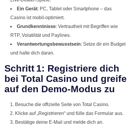
Ein Gerät
: PC, Tablet oder Smartphone – das
Casino ist mobil‑optimiert.
Grundkenntnisse
: Vertrautheit mit Begriffen wie
RTP, Volatilität und Paylines.
Verantwortungsbewusstsein
: Setze dir ein Budget
und halte dich daran.
Schritt 1: Registriere dich
bei Total Casino und greife
auf den Demo‑Modus zu
Besuche die offizielle Seite von Total Casino.
Klicke auf „Registrieren“ und fülle das Formular aus.
Bestätige deine E‑Mail und melde dich an.