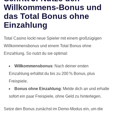
Willkommens‑Bonus und
das Total Bonus ohne
Einzahlung
Total Casino lockt neue Spieler mit einem großzügigen
Willkommensbonus und einem Total Bonus ohne
Einzahlung. So nutzt du sie optimal:
Willkommensbonus
: Nach deiner ersten
Einzahlung erhältst du bis zu 200 % Bonus, plus
Freispiele.
Bonus ohne Einzahlung
: Melde dich an und erhalte
sofort ein paar Freispiele, ohne Geld zu hinterlegen.
Setze den Bonus zunächst im Demo‑Modus ein, um die