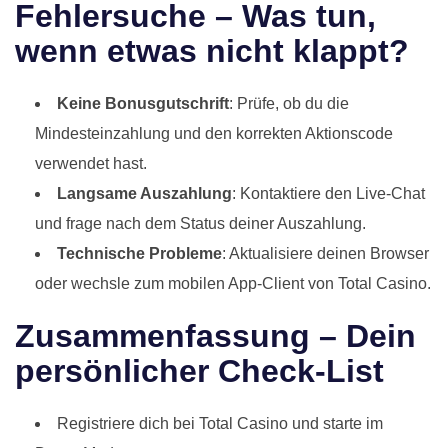
Fehlersuche – Was tun,
wenn etwas nicht klappt?
Keine Bonusgutschrift
: Prüfe, ob du die
Mindesteinzahlung und den korrekten Aktionscode
verwendet hast.
Langsame Auszahlung
: Kontaktiere den Live‑Chat
und frage nach dem Status deiner Auszahlung.
Technische Probleme
: Aktualisiere deinen Browser
oder wechsle zum mobilen App‑Client von Total Casino.
Zusammenfassung – Dein
persönlicher Check‑List
Registriere dich bei Total Casino und starte im