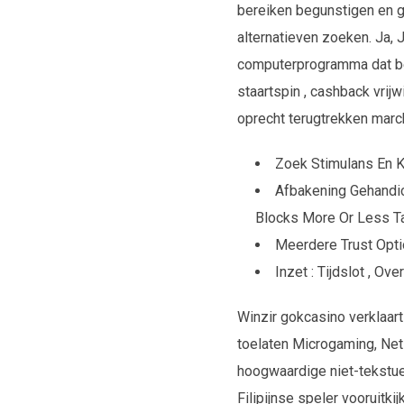
bereiken begunstigen en g
alternatieven zoeken. Ja,
computerprogramma dat bel
staartspin , cashback vrij
oprecht terugtrekken marc
Zoek Stimulans En 
Afbakening Gehandica
Blocks More Or Less Ta
Meerdere Trust Option
Inzet : Tijdslot , O
Winzir gokcasino verklaar
toelaten Microgaming, Net
hoogwaardige niet-tekstu
Filipijnse speler vooruitk