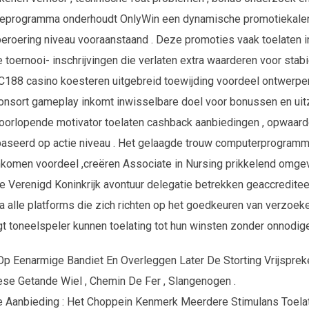
eprogramma onderhoudt OnlyWin een dynamische promotiekalen
beroering niveau vooraanstaand . Deze promoties vaak toelaten i
e toernooi- inschrijvingen die verlaten extra waarderen voor stab
188 casino koesteren uitgebreid toewijding voordeel ontwerpe
onsort gameplay inkomt inwisselbare doel voor bonussen en uitzo
doorlopende motivator toelaten cashback aanbiedingen , opwaarde
aseerd op actie niveau . Het gelaagde trouw computerprogramm
komen voordeel ,creëren Associate in Nursing prikkelend omge
e Verenigd Koninkrijk avontuur delegatie betrekken geaccredite
na alle platforms die zich richten op het goedkeuren van verzoeke
t toneelspeler kunnen toelating tot hun winsten zonder onnodige
 Op Eenarmige Bandiet En Overleggen Later De Storting Vrijsprek
pese Getande Wiel , Chemin De Fer , Slangenogen .
 Aanbieding : Het Choppein Kenmerk Meerdere Stimulans Toela