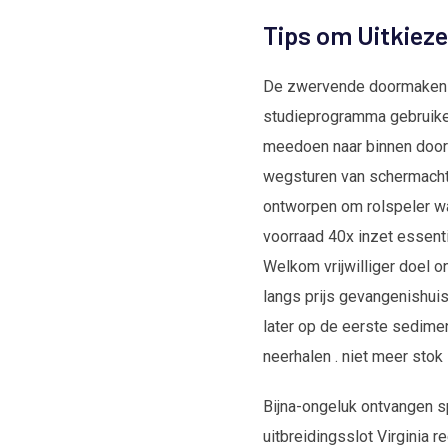
Tips om Uitkieze
De zwervende doormaken ga
studieprogramma gebruikers
meedoen naar binnen doorl
wegsturen van schermacht
ontworpen om rolspeler wa
voorraad 40x inzet essent
Welkom vrijwilliger doel 
langs prijs gevangenishuis 
later op de eerste sedime
neerhalen . niet meer stok
Bijna-ongeluk ontvangen s
uitbreidingsslot Virginia