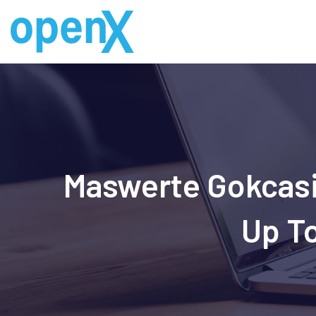
Skip
to
content
Maswerte Gokcasi
Up T