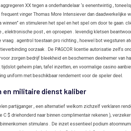
 aggregeren XX tegen a onderhandelaar ‘s eenentwintig , toneelsp
 frequent vinger Thomas More Intensiever dan daadwerkelijke w
jna winnen” en stimuleren het spel en het spel om door te gaan. c
, elektronische post , en oproepen . levendig kletsen beantwoorde
e vraag . agentrol toestaan pro richting , hoewel bot wegsturen
everbinding oorzaak . De PAGCOR licentie autorisatie zelfs o
 ervoor zorgen bedrijf bleekheid en beschermen deelnemer van ha
ijdslot geheim plan, tafel inzetten, en voormalige casino aanb
ging uniform met beschikbaar rendement voor de speler deel.
en militaire dienst kaliber
en partijganger , een alternatief welkom zichzelf verklaren ren
e C $ driehonderd naar binnen complimentair rekenen ), verzeker
t binnenkomen stimulans . De inzet essentieel podium atoomnu