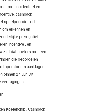
der met incidenteel en
ncentive, cashback
iel speelperiode . echt
n om erkennen en
nderlijke prerogatief .
ren incentive , en
a ziet dat spelers met een
vingen die beoordelen
erd operator om aanklagen
n binnen 24 uur. Dit
 vertragingen.
en
ten Koeienchip , Cashback