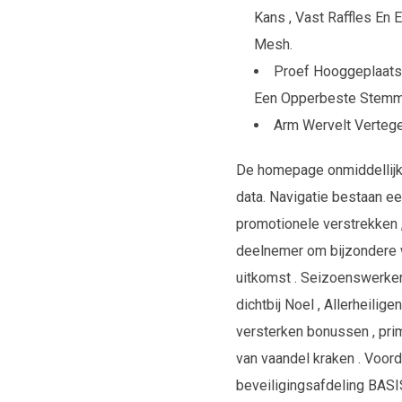
Kans , Vast Raffles En
Mesh.
Proef Hooggeplaatst
Een Opperbeste Stemmin
Arm Wervelt Verteg
De homepage onmiddellijk
data. Navigatie bestaan ee
promotionele verstrekken ,
deelnemer om bijzondere w
uitkomst . Seizoenswerker
dichtbij Noel , Allerheili
versterken bonussen , pri
van vaandel kraken . Voor
beveiligingsafdeling BASIS