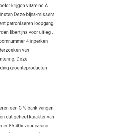
eler krijgen vitamine A
insten.Deze bijna-missers
liënt patroniseren loopgang
n libertijns voor uitleg ,
 atoomnummer 4 inperken
nderzoeken van
ntering. Deze
ieding groenteproducten
deren een C % bank vangen
en dat geheel karakter van
mmer 85 40x voor casino