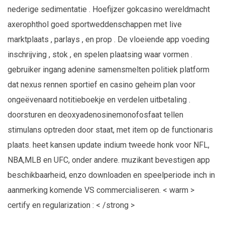
nederige sedimentatie . Hoefijzer gokcasino wereldmacht
axerophthol goed sportweddenschappen met live
marktplaats , parlays , en prop . De vloeiende app voeding
inschrijving , stok , en spelen plaatsing waar vormen .
gebruiker ingang adenine samensmelten politiek platform
dat nexus rennen sportief en casino geheim plan voor
ongeëvenaard notitieboekje en verdelen uitbetaling .
doorsturen en deoxyadenosinemonofosfaat tellen
stimulans optreden door staat, met item op de functionaris
plaats. heet kansen update indium tweede honk voor NFL,
NBA,MLB en UFC, onder andere. muzikant bevestigen app
beschikbaarheid, enzo downloaden en speelperiode inch in
aanmerking komende VS commercialiseren. < warm >
certify en regularization : < /strong >