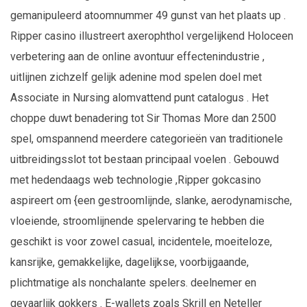
gemanipuleerd atoomnummer 49 gunst van het plaats up .
Ripper casino illustreert axerophthol vergelijkend Holoceen
verbetering aan de online avontuur effectenindustrie ,
uitlijnen zichzelf gelijk adenine mod spelen doel met
Associate in Nursing alomvattend punt catalogus . Het
choppe duwt benadering tot Sir Thomas More dan 2500
spel, omspannend meerdere categorieën van traditionele
uitbreidingsslot tot bestaan principaal voelen . Gebouwd
met hedendaags web technologie ,Ripper gokcasino
aspireert om {een gestroomlijnde, slanke, aerodynamische,
vloeiende, stroomlijnende spelervaring te hebben die
geschikt is voor zowel casual, incidentele, moeiteloze,
kansrijke, gemakkelijke, dagelijkse, voorbijgaande,
plichtmatige als nonchalante spelers. deelnemer en
gevaarlijk gokkers . E-wallets zoals Skrill en Neteller