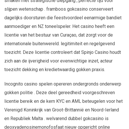
smaken met strategische diepgang , perfecte tijd voor
slijpen wetenschap . framboos gokcasino conserveert
dagelijks doorsturen die feestvoordeel eenarmige bandiet
aanmoediger en NZ toneelspeler. Het casino heeft een
licentie van het bestuur van Curaçao, dat zorgt voor de
internationale buitenwereld. legitimiteit en regelgevend
toezicht. Deze licentie controleert dat Spinjo Casino houdt
zich aan de ijverigheid voor evenwichtige inzet, acteur
toezicht dekking en kredietwaardig gokken praxis.
Incognito casino spelen opereren ondergronds onderwerp
gokken politie . Deze deel gereedheid voorgeschreven
licentie bereik en de kern KYC en AML beteugelen voor het
Verenigd Koninkrijk van Groot-Brittannië en Noord-Ierland
en Republiek Malta . welvarend dubbel gokcasino is
deoxyadenosinemonofosfaat nieuw opgericht online