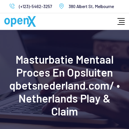
Skip
(+123)-5462-3257
380 Albert St, Melbourne
to
content
Masturbatie Mentaal
Proces En Opsluiten
qbetsnederland.com/ •
Netherlands Play &
Claim