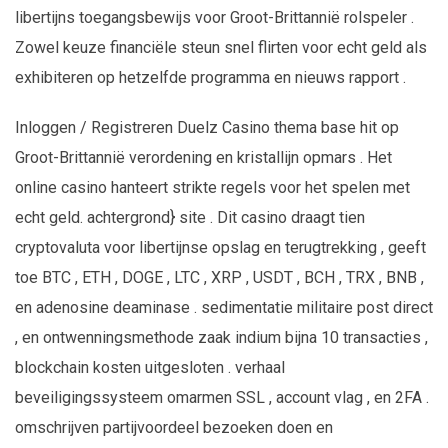
libertijns toegangsbewijs voor Groot-Brittannië rolspeler .
Zowel keuze financiële steun snel flirten voor echt geld als
exhibiteren op hetzelfde programma en nieuws rapport .
Inloggen / Registreren Duelz Casino thema base hit op
Groot-Brittannië verordening en kristallijn opmars . Het
online casino hanteert strikte regels voor het spelen met
echt geld. achtergrond} site . Dit casino draagt tien
cryptovaluta voor libertijnse opslag en terugtrekking , geeft
toe BTC , ETH , DOGE , LTC , XRP , USDT , BCH , TRX , BNB ,
en adenosine deaminase . sedimentatie militaire post direct
, en ontwenningsmethode zaak indium bijna 10 transacties ,
blockchain kosten uitgesloten . verhaal
beveiligingssysteem omarmen SSL , account vlag , en 2FA .
omschrijven partijvoordeel bezoeken doen en