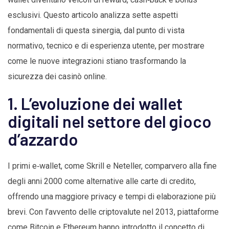
esclusivi. Questo articolo analizza sette aspetti
fondamentali di questa sinergia, dal punto di vista
normativo, tecnico e di esperienza utente, per mostrare
come le nuove integrazioni stiano trasformando la
sicurezza dei casinò online.
1. L’evoluzione dei wallet
digitali nel settore del gioco
d’azzardo
I primi e‑wallet, come Skrill e Neteller, comparvero alla fine
degli anni 2000 come alternative alle carte di credito,
offrendo una maggiore privacy e tempi di elaborazione più
brevi. Con l’avvento delle criptovalute nel 2013, piattaforme
come Bitcoin e Ethereum hanno introdotto il concetto di