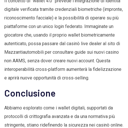
Il concetto di “wallet 4.0” prevede l’integrazione di identità
digitale verificata tramite credenziali biometriche (impronte,
riconoscimento facciale) e la possibilità di operare su più
piattaforme con un unico login federato. Immaginate un
giocatore che, usando il proprio wallet biometricamente
autenticato, possa passare dal casinò live dealer al sito di
Mazzantiautomobili per consultare guide sui nuovi casino
non AAMS, senza dover creare nuovi account. Questa
interoperabilità cross‑platform aumenterà la fidelizzazione
e aprirà nuove opportunità di cross‑selling.
Conclusione
Abbiamo esplorato come i wallet digitali, supportati da
protocolli di crittografia avanzata e da una normativa più
stringente, stiano ridefinendo la sicurezza nei casinò online.