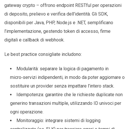
gateway crypto – offrono endpoint RESTful per operazioni
di deposito, prelievo e verifica dell’identità. Gli SDK,
disponibili per Java, PHP, Node.js e .NET, semplificano
l’implementazione, gestendo token di accesso, firme
digitali e callback di webhook.
Le best practice consigliate includono:
Modularità: separare la logica di pagamento in
micro‑servizi indipendenti, in modo da poter aggiornare o
sostituire un provider senza impattare l’intero stack.
Idempotenza: garantire che le richieste duplicate non
generino transazioni multiple, utilizzando ID univoci per
ogni operazione.
Monitoraggio: integrare sistemi di logging