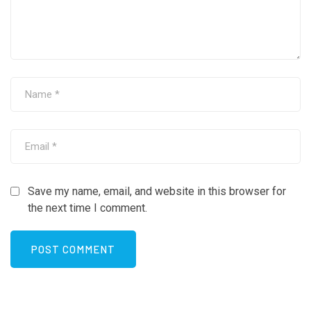
Save my name, email, and website in this browser for
the next time I comment.