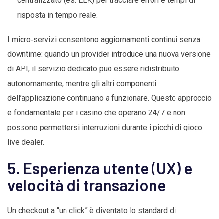
centralizzato (es. ELK) per tracciare errori e tempi di
risposta in tempo reale.
I micro‑servizi consentono aggiornamenti continui senza
downtime: quando un provider introduce una nuova versione
di API, il servizio dedicato può essere ridistribuito
autonomamente, mentre gli altri componenti
dell’applicazione continuano a funzionare. Questo approccio
è fondamentale per i casinò che operano 24/7 e non
possono permettersi interruzioni durante i picchi di gioco
live dealer.
5. Esperienza utente (UX) e
velocità di transazione
Un checkout a “un click” è diventato lo standard di