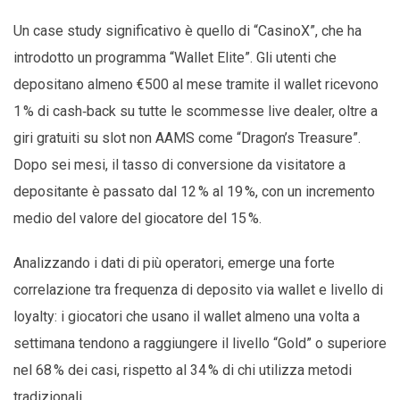
Un case study significativo è quello di “CasinoX”, che ha
introdotto un programma “Wallet Elite”. Gli utenti che
depositano almeno €500 al mese tramite il wallet ricevono
1 % di cash‑back su tutte le scommesse live dealer, oltre a
giri gratuiti su slot non AAMS come “Dragon’s Treasure”.
Dopo sei mesi, il tasso di conversione da visitatore a
depositante è passato dal 12 % al 19 %, con un incremento
medio del valore del giocatore del 15 %.
Analizzando i dati di più operatori, emerge una forte
correlazione tra frequenza di deposito via wallet e livello di
loyalty: i giocatori che usano il wallet almeno una volta a
settimana tendono a raggiungere il livello “Gold” o superiore
nel 68 % dei casi, rispetto al 34 % di chi utilizza metodi
tradizionali.