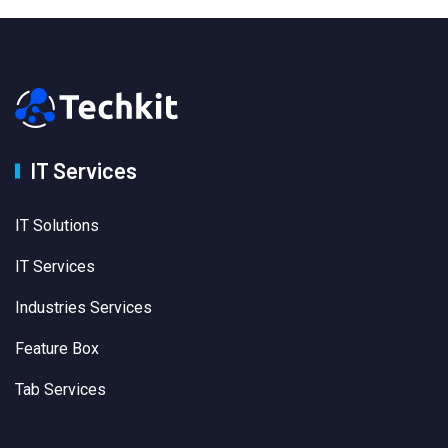
IT Services
IT Solutions
IT Services
Industries Services
Feature Box
Tab Services