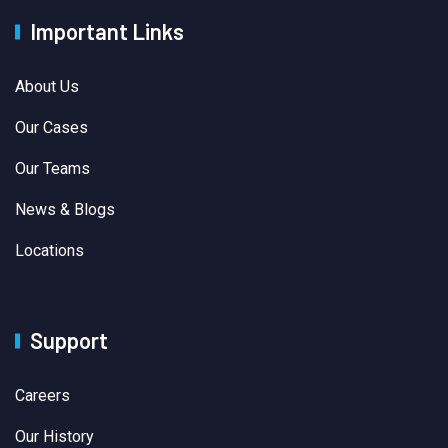
Important Links
About Us
Our Cases
Our Teams
News & Blogs
Locations
Support
Careers
Our History