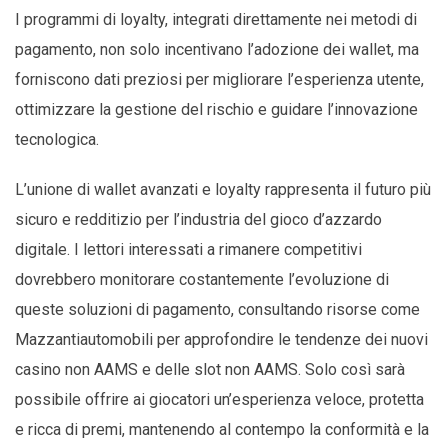
I programmi di loyalty, integrati direttamente nei metodi di
pagamento, non solo incentivano l’adozione dei wallet, ma
forniscono dati preziosi per migliorare l’esperienza utente,
ottimizzare la gestione del rischio e guidare l’innovazione
tecnologica.
L’unione di wallet avanzati e loyalty rappresenta il futuro più
sicuro e redditizio per l’industria del gioco d’azzardo
digitale. I lettori interessati a rimanere competitivi
dovrebbero monitorare costantemente l’evoluzione di
queste soluzioni di pagamento, consultando risorse come
Mazzantiautomobili per approfondire le tendenze dei nuovi
casino non AAMS e delle slot non AAMS. Solo così sarà
possibile offrire ai giocatori un’esperienza veloce, protetta
e ricca di premi, mantenendo al contempo la conformità e la