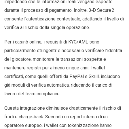
impedendo che le informazioni reali vengano esposte
durante il processo di pagamento. Inoltre, 3‑D Secure 2
consente l’autenticazione contestuale, adattando il livello di
verifica al rischio della singola operazione.
Per i casinò online, i requisiti di KYC/AML sono
particolarmente stringenti: è necessario verificare l’identità
del giocatore, monitorare le transazioni sospette e
mantenere registri per almeno cinque anni. I wallet
certificati, come quelli offerti da PayPal e Skrill, includono
già moduli di verifica automatica, riducendo il carico di
lavoro del team compliance.
Questa integrazione diminuisce drasticamente il rischio di
frodi e charge‑back. Secondo un report interno di un
operatore europeo, i wallet con tokenizzazione hanno