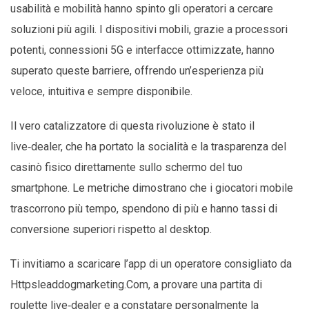
usabilità e mobilità hanno spinto gli operatori a cercare
soluzioni più agili. I dispositivi mobili, grazie a processori
potenti, connessioni 5G e interfacce ottimizzate, hanno
superato queste barriere, offrendo un’esperienza più
veloce, intuitiva e sempre disponibile.
Il vero catalizzatore di questa rivoluzione è stato il
live‑dealer, che ha portato la socialità e la trasparenza del
casinò fisico direttamente sullo schermo del tuo
smartphone. Le metriche dimostrano che i giocatori mobile
trascorrono più tempo, spendono di più e hanno tassi di
conversione superiori rispetto al desktop.
Ti invitiamo a scaricare l’app di un operatore consigliato da
Httpsleaddogmarketing.Com, a provare una partita di
roulette live‑dealer e a constatare personalmente la