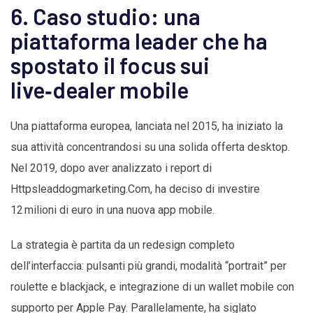
6. Caso studio: una
piattaforma leader che ha
spostato il focus sui
live‑dealer mobile
Una piattaforma europea, lanciata nel 2015, ha iniziato la
sua attività concentrandosi su una solida offerta desktop.
Nel 2019, dopo aver analizzato i report di
Httpsleaddogmarketing.Com, ha deciso di investire
12 milioni di euro in una nuova app mobile.
La strategia è partita da un redesign completo
dell’interfaccia: pulsanti più grandi, modalità “portrait” per
roulette e blackjack, e integrazione di un wallet mobile con
supporto per Apple Pay. Parallelamente, ha siglato