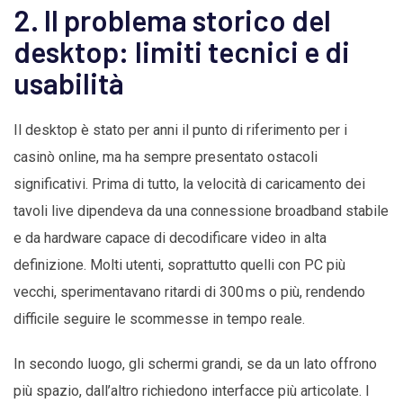
2. Il problema storico del
desktop: limiti tecnici e di
usabilità
Il desktop è stato per anni il punto di riferimento per i
casinò online, ma ha sempre presentato ostacoli
significativi. Prima di tutto, la velocità di caricamento dei
tavoli live dipendeva da una connessione broadband stabile
e da hardware capace di decodificare video in alta
definizione. Molti utenti, soprattutto quelli con PC più
vecchi, sperimentavano ritardi di 300 ms o più, rendendo
difficile seguire le scommesse in tempo reale.
In secondo luogo, gli schermi grandi, se da un lato offrono
più spazio, dall’altro richiedono interfacce più articolate. I