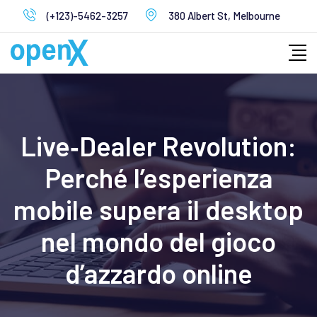
Skip
(+123)-5462-3257
380 Albert St, Melbourne
to
content
Live‑Dealer Revolution:
Perché l’esperienza
mobile supera il desktop
nel mondo del gioco
d’azzardo online