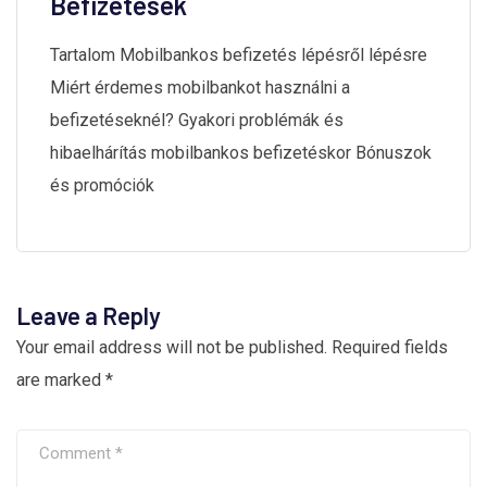
Befizetések
Tartalom Mobilbankos befizetés lépésről lépésre
Miért érdemes mobilbankot használni a
befizetéseknél? Gyakori problémák és
hibaelhárítás mobilbankos befizetéskor Bónuszok
és promóciók
Leave a Reply
Your email address will not be published.
Required fields
are marked
*