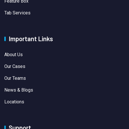
Feature Box
Tab Services
Important Links
About Us
Our Cases
Our Teams
News & Blogs
Locations
Support