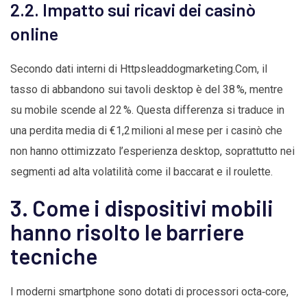
2.2. Impatto sui ricavi dei casinò
online
Secondo dati interni di Httpsleaddogmarketing.Com, il
tasso di abbandono sui tavoli desktop è del 38 %, mentre
su mobile scende al 22 %. Questa differenza si traduce in
una perdita media di €1,2 milioni al mese per i casinò che
non hanno ottimizzato l’esperienza desktop, soprattutto nei
segmenti ad alta volatilità come il baccarat e il roulette.
3. Come i dispositivi mobili
hanno risolto le barriere
tecniche
I moderni smartphone sono dotati di processori octa‑core,