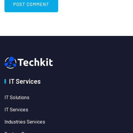
IT Services
IT Solutions
IT Services
Industries Services