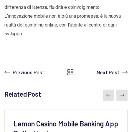
differenza di latenza, fluidità e coinvolgimento.
L’innovazione mobile non è più una promessa: è la nuova
realtà del gambling online, con l’utente al centro di ogni
sviluppo.
Previous Post
Next Post
Related Post
Lemon Casino Mobile Banking App