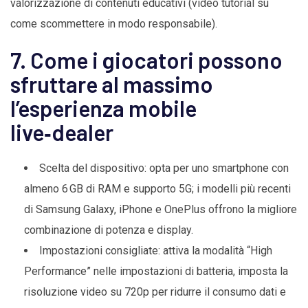
valorizzazione di contenuti educativi (video tutorial su
come scommettere in modo responsabile).
7. Come i giocatori possono
sfruttare al massimo
l’esperienza mobile
live‑dealer
Scelta del dispositivo: opta per uno smartphone con
almeno 6 GB di RAM e supporto 5G; i modelli più recenti
di Samsung Galaxy, iPhone e OnePlus offrono la migliore
combinazione di potenza e display.
Impostazioni consigliate: attiva la modalità “High
Performance” nelle impostazioni di batteria, imposta la
risoluzione video su 720p per ridurre il consumo dati e