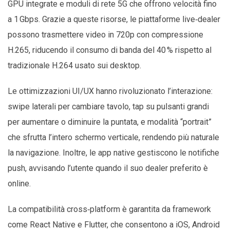
GPU integrate e moduli di rete 5G che offrono velocità fino
a 1 Gbps. Grazie a queste risorse, le piattaforme live‑dealer
possono trasmettere video in 720p con compressione
H.265, riducendo il consumo di banda del 40 % rispetto al
tradizionale H.264 usato sui desktop.
Le ottimizzazioni UI/UX hanno rivoluzionato l’interazione:
swipe laterali per cambiare tavolo, tap su pulsanti grandi
per aumentare o diminuire la puntata, e modalità “portrait”
che sfrutta l’intero schermo verticale, rendendo più naturale
la navigazione. Inoltre, le app native gestiscono le notifiche
push, avvisando l’utente quando il suo dealer preferito è
online.
La compatibilità cross‑platform è garantita da framework
come React Native e Flutter, che consentono a iOS, Android