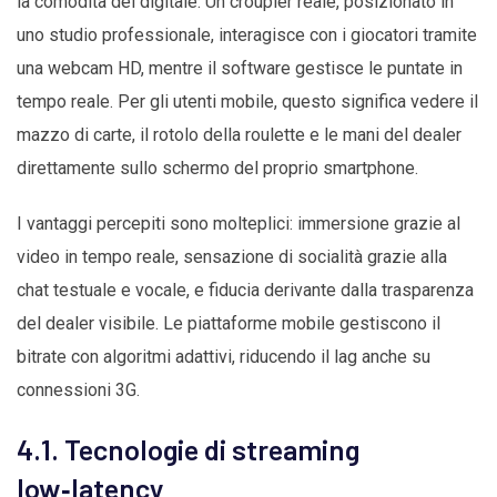
la comodità del digitale. Un croupier reale, posizionato in
uno studio professionale, interagisce con i giocatori tramite
una webcam HD, mentre il software gestisce le puntate in
tempo reale. Per gli utenti mobile, questo significa vedere il
mazzo di carte, il rotolo della roulette e le mani del dealer
direttamente sullo schermo del proprio smartphone.
I vantaggi percepiti sono molteplici: immersione grazie al
video in tempo reale, sensazione di socialità grazie alla
chat testuale e vocale, e fiducia derivante dalla trasparenza
del dealer visibile. Le piattaforme mobile gestiscono il
bitrate con algoritmi adattivi, riducendo il lag anche su
connessioni 3G.
4.1. Tecnologie di streaming
low‑latency