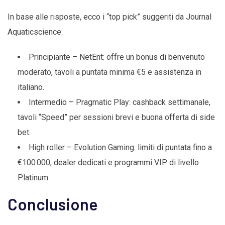
In base alle risposte, ecco i “top pick” suggeriti da Journal
Aquaticscience:
Principiante – NetEnt: offre un bonus di benvenuto
moderato, tavoli a puntata minima €5 e assistenza in
italiano.
Intermedio – Pragmatic Play: cashback settimanale,
tavoli “Speed” per sessioni brevi e buona offerta di side
bet.
High roller – Evolution Gaming: limiti di puntata fino a
€100 000, dealer dedicati e programmi VIP di livello
Platinum.
Conclusione