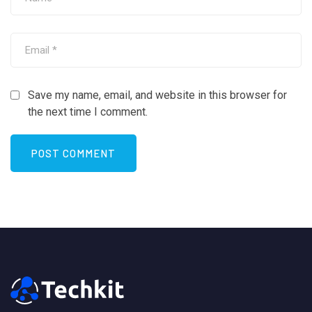
Save my name, email, and website in this browser for
the next time I comment.