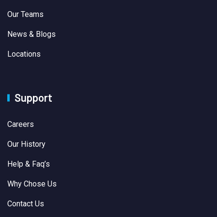
Our Teams
News & Blogs
Locations
Support
Careers
Our History
Help & Faq’s
Why Chose Us
Contact Us