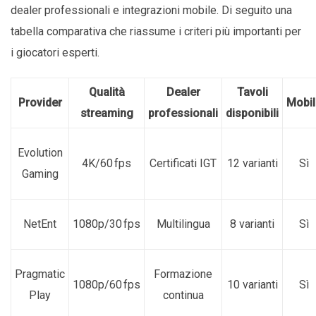
dealer professionali e integrazioni mobile. Di seguito una
tabella comparativa che riassume i criteri più importanti per
i giocatori esperti.
Qualità
Dealer
Tavoli
Provider
Mobil
streaming
professionali
disponibili
Evolution
4K/60 fps
Certificati IGT
12 varianti
Sì
Gaming
NetEnt
1080p/30 fps
Multilingua
8 varianti
Sì
Pragmatic
Formazione
1080p/60 fps
10 varianti
Sì
Play
continua