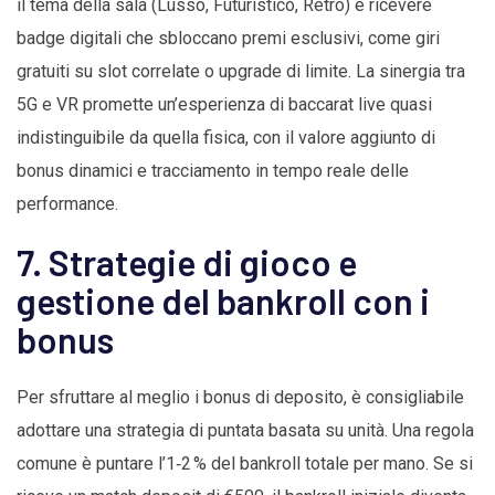
il tema della sala (Lusso, Futuristico, Retro) e ricevere
badge digitali che sbloccano premi esclusivi, come giri
gratuiti su slot correlate o upgrade di limite. La sinergia tra
5G e VR promette un’esperienza di baccarat live quasi
indistinguibile da quella fisica, con il valore aggiunto di
bonus dinamici e tracciamento in tempo reale delle
performance.
7. Strategie di gioco e
gestione del bankroll con i
bonus
Per sfruttare al meglio i bonus di deposito, è consigliabile
adottare una strategia di puntata basata su unità. Una regola
comune è puntare l’1‑2 % del bankroll totale per mano. Se si