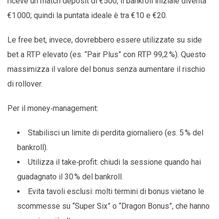
riceve un match deposit di €500, il bankroll iniziale diventa
€1 000; quindi la puntata ideale è tra €10 e €20.
Le free bet, invece, dovrebbero essere utilizzate su side
bet a RTP elevato (es. “Pair Plus” con RTP 99,2 %). Questo
massimizza il valore del bonus senza aumentare il rischio
di rollover.
Per il money‑management:
Stabilisci un limite di perdita giornaliero (es. 5 % del
bankroll).
Utilizza il take‑profit: chiudi la sessione quando hai
guadagnato il 30 % del bankroll.
Evita tavoli esclusi: molti termini di bonus vietano le
scommesse su “Super Six” o “Dragon Bonus”, che hanno