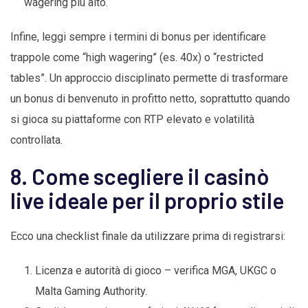
wagering più alto.
Infine, leggi sempre i termini di bonus per identificare
trappole come “high wagering” (es. 40x) o “restricted
tables”. Un approccio disciplinato permette di trasformare
un bonus di benvenuto in profitto netto, soprattutto quando
si gioca su piattaforme con RTP elevato e volatilità
controllata.
8. Come scegliere il casinò
live ideale per il proprio stile
Ecco una checklist finale da utilizzare prima di registrarsi:
Licenza e autorità di gioco – verifica MGA, UKGC o
Malta Gaming Authority.