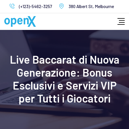
Skip
(+123)-5462-3257
380 Albert St, Melbourne
to
content
Live Baccarat di Nuova
Generazione: Bonus
Esclusivi e Servizi VIP
per Tutti i Giocatori