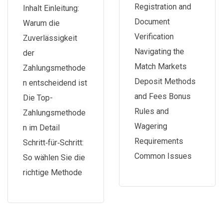
Registration and
Inhalt Einleitung:
Document
Warum die
Verification
Zuverlässigkeit
Navigating the
der
Match Markets
Zahlungsmethode
Deposit Methods
n entscheidend ist
and Fees Bonus
Die Top-
Rules and
Zahlungsmethode
Wagering
n im Detail
Requirements
Schritt‑für‑Schritt:
Common Issues
So wählen Sie die
richtige Methode