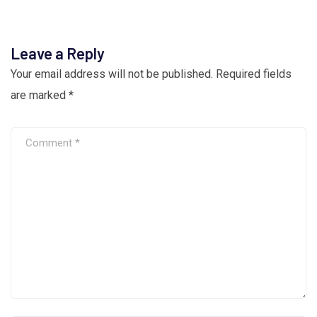
Leave a Reply
Your email address will not be published.
Required fields
are marked
*