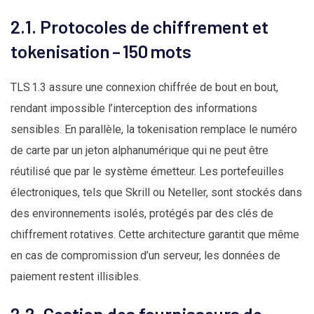
2.1. Protocoles de chiffrement et
tokenisation – 150 mots
TLS 1.3 assure une connexion chiffrée de bout en bout,
rendant impossible l’interception des informations
sensibles. En parallèle, la tokenisation remplace le numéro
de carte par un jeton alphanumérique qui ne peut être
réutilisé que par le système émetteur. Les portefeuilles
électroniques, tels que Skrill ou Neteller, sont stockés dans
des environnements isolés, protégés par des clés de
chiffrement rotatives. Cette architecture garantit que même
en cas de compromission d’un serveur, les données de
paiement restent illisibles.
2.2. Gestion des fournisseurs de