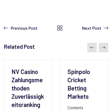
Previous Post
Next Post
Related Post
NV Casino
Spinpolo
Zahlungsme
Cricket
thoden
Betting
Zuverlässigk
Markets
eitsranking
Contents