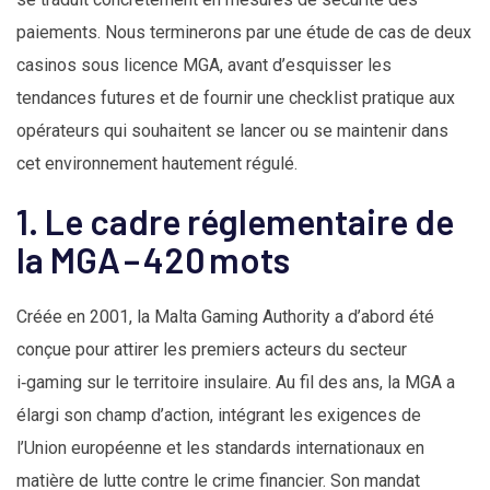
paiements. Nous terminerons par une étude de cas de deux
casinos sous licence MGA, avant d’esquisser les
tendances futures et de fournir une checklist pratique aux
opérateurs qui souhaitent se lancer ou se maintenir dans
cet environnement hautement régulé.
1. Le cadre réglementaire de
la MGA – 420 mots
Créée en 2001, la Malta Gaming Authority a d’abord été
conçue pour attirer les premiers acteurs du secteur
i‑gaming sur le territoire insulaire. Au fil des ans, la MGA a
élargi son champ d’action, intégrant les exigences de
l’Union européenne et les standards internationaux en
matière de lutte contre le crime financier. Son mandat