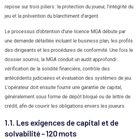
repose sur trois piliers : la protection du joueur, l’intégrité du
jeu et la prévention du blanchiment d’argent.
Le processus d’obtention d’une licence MGA débute par
une demande détaillée incluant le business plan, les profils
des dirigeants et les procédures de conformité. Une fois le
dossier soumis, la MGA conduit un audit approfondi :
vérification de la solidité financière, contrôle des
antécédents judiciaires et évaluation des systèmes de jeu.
L’opérateur doit ensuite fournir une garantie de capital,
généralement sous forme de dépôt bloqué ou de lettre de
crédit, afin de couvrir les obligations envers les joueurs.
1.1. Les exigences de capital et de
solvabilité – 120 mots