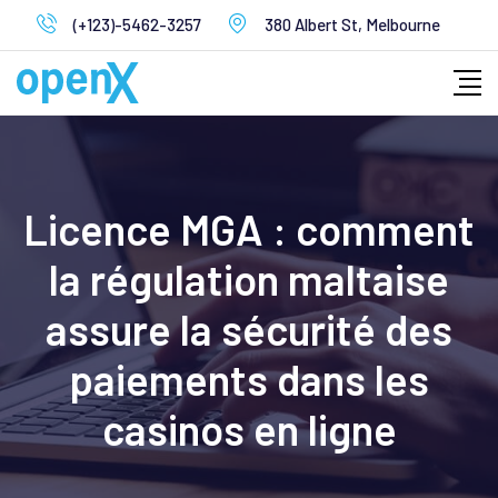
Skip
(+123)-5462-3257
380 Albert St, Melbourne
to
content
Licence MGA : comment
la régulation maltaise
assure la sécurité des
paiements dans les
casinos en ligne