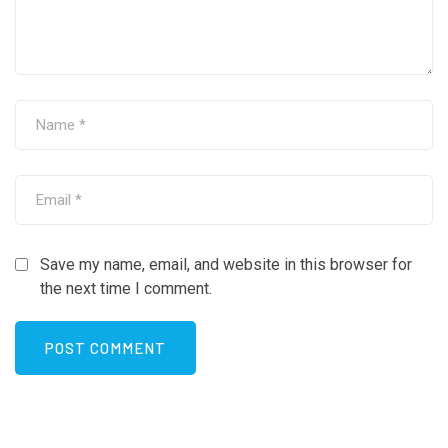
Save my name, email, and website in this browser for
the next time I comment.