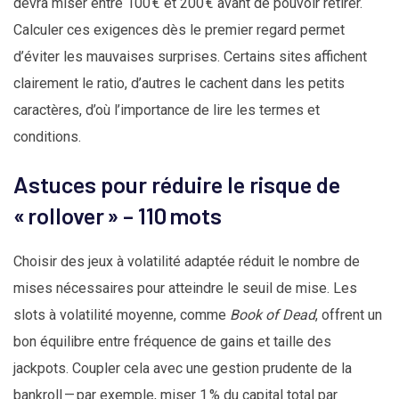
devra miser entre 100 € et 200 € avant de pouvoir retirer.
Calculer ces exigences dès le premier regard permet
d’éviter les mauvaises surprises. Certains sites affichent
clairement le ratio, d’autres le cachent dans les petits
caractères, d’où l’importance de lire les termes et
conditions.
Astuces pour réduire le risque de
« rollover » – 110 mots
Choisir des jeux à volatilité adaptée réduit le nombre de
mises nécessaires pour atteindre le seuil de mise. Les
slots à volatilité moyenne, comme
Book of Dead
, offrent un
bon équilibre entre fréquence de gains et taille des
jackpots. Coupler cela avec une gestion prudente de la
bankroll — par exemple, miser 1 % du capital total par