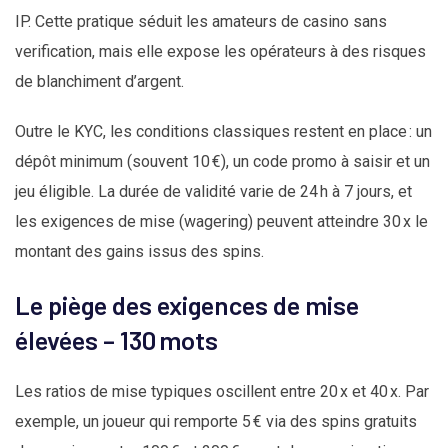
IP. Cette pratique séduit les amateurs de casino sans
verification, mais elle expose les opérateurs à des risques
de blanchiment d’argent.
Outre le KYC, les conditions classiques restent en place : un
dépôt minimum (souvent 10 €), un code promo à saisir et un
jeu éligible. La durée de validité varie de 24 h à 7 jours, et
les exigences de mise (wagering) peuvent atteindre 30 x le
montant des gains issus des spins.
Le piège des exigences de mise
élevées – 130 mots
Les ratios de mise typiques oscillent entre 20 x et 40 x. Par
exemple, un joueur qui remporte 5 € via des spins gratuits