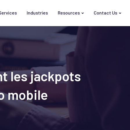
Services
Industries
Resources
Contact Us
 les jackpots
no mobile