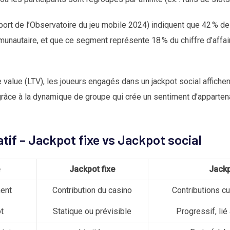
port de l’Observatoire du jeu mobile 2024) indiquent que 42 % de
munautaire, et que ce segment représente 18 % du chiffre d’affai
 value (LTV), les joueurs engagés dans un jackpot social affichen
grâce à la dynamique de groupe qui crée un sentiment d’apparten
if – Jackpot fixe vs Jackpot social
Jackpot fixe
Jackp
ent
Contribution du casino
Contributions c
t
Statique ou prévisible
Progressif, li