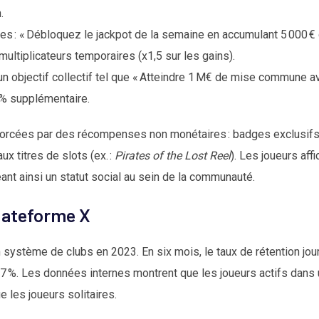
.
s : « Débloquez le jackpot de la semaine en accumulant 5 000 €
ultiplicateurs temporaires (x1,5 sur les gains).
: un objectif collectif tel que « Atteindre 1 M€ de mise commune 
 % supplémentaire.
orcées par des récompenses non monétaires : badges exclusifs,
x titres de slots (ex. :
Pirates of the Lost Reel
). Les joueurs aff
éant ainsi un statut social au sein de la communauté.
lateforme X
n système de clubs en 2023. En six mois, le taux de rétention jou
27 %. Les données internes montrent que les joueurs actifs dans
 les joueurs solitaires.