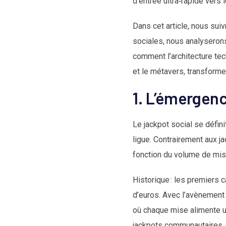
d’entrée ultra‑rapide vers 
Dans cet article, nous suiv
sociales, nous analysero
comment l’architecture tec
et le métavers, transforme
1. L’émergen
Le jackpot social se défi
ligue. Contrairement aux ja
fonction du volume de mi
Historique : les premiers 
d’euros. Avec l’avènement 
où chaque mise alimente un
jackpots communautaires, où