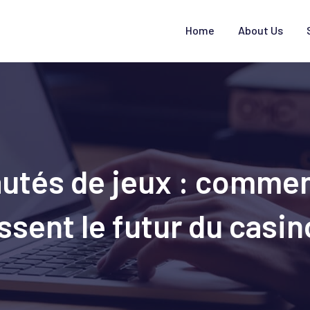
Home
About Us
tés de jeux : comment
ssent le futur du casi