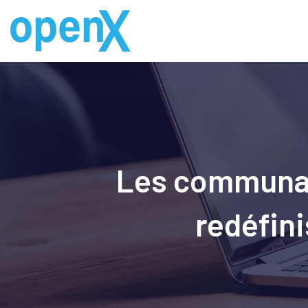
Skip
to
content
Les communau
redéfini