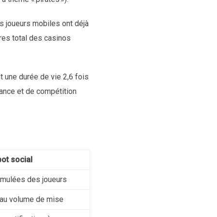
s joueurs mobiles ont déjà
res total des casinos
t une durée de vie 2,6 fois
ance et de compétition
ot social
umulées des joueurs
é au volume de mise