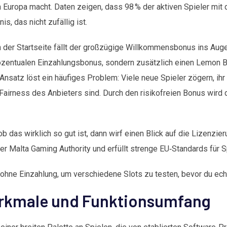
in Europa macht. Daten zeigen, dass 98 % der aktiven Spieler mi
s, das nicht zufällig ist.
der Startseite fällt der großzügige Willkommensbonus ins Auge.
prozentualen Einzahlungsbonus, sondern zusätzlich einen Lemon 
 Ansatz löst ein häufiges Problem: Viele neue Spieler zögern, ihr
 Fairness des Anbieters sind. Durch den risikofreien Bonus wird 
ob das wirklich so gut ist, dann wirf einen Blick auf die Lizenzi
der Malta Gaming Authority und erfüllt strenge EU‑Standards für S
hne Einzahlung, um verschiedene Slots zu testen, bevor du echt
rkmale und Funktionsumfang