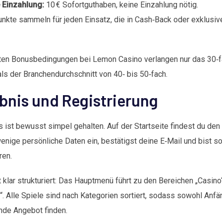
Einzahlung:
10 € Sofortguthaben, keine Einzahlung nötig.
nkte sammeln für jeden Einsatz, die in Cash‑Back oder exklusi
en Bonusbedingungen bei Lemon Casino verlangen nur das 30‑f
 als der Branchendurchschnitt von 40‑ bis 50‑fach.
bnis und Registrierung
ist bewusst simpel gehalten. Auf der Startseite findest du den A
enige persönliche Daten ein, bestätigst deine E‑Mail und bist so
ren.
 klar strukturiert: Das Hauptmenü führt zu den Bereichen „Casino“
. Alle Spiele sind nach Kategorien sortiert, sodass sowohl Anfä
nde Angebot finden.