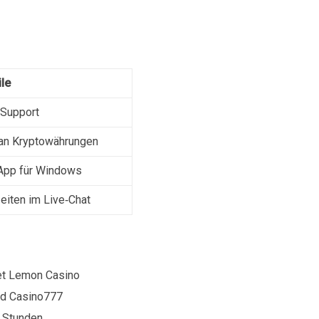
le
‑Support
an Kryptowährungen
App für Windows
iten im Live‑Chat
et Lemon Casino
nd Casino777
 Stunden.