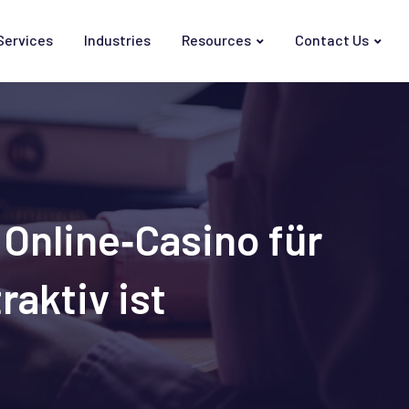
Services
Industries
Resources
Contact Us
Online‑Casino für
aktiv ist