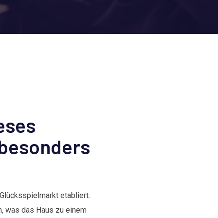
eses
 besonders
lücksspielmarkt etabliert.
en, was das Haus zu einem