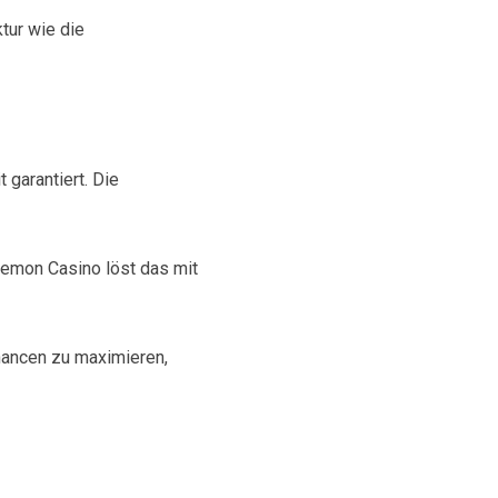
tur wie die
 garantiert. Die
Lemon Casino löst das mit
chancen zu maximieren,