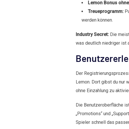
Lemon Bonus ohne 
Treueprogramm:
Pu
werden können.
Industry Secret:
Die meist
was deutlich niedriger ist
Benutzererle
Der Registrierungsprozess 
Lemon. Dort gibst du nur w
ohne Einzahlung zu aktivie
Die Benutzeroberfläche ist
„Promotions“ und „Support“
Spieler schnell das passe