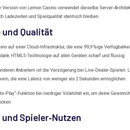
 Version von Lemon Casino verwendet dieselbe Server‑Architek
 Ladezeiten und Spielqualität identisch bleiben.
und Qualität
o auf einer Cloud‑Infrastruktur, die eine 99,9 %ige Verfügbarkeit
st dank HTML5‑Technologie auf allen Geräten scharf und flüssig.
anderen Anbietern ist die Verzögerung bei Live‑Dealer‑Spielen. 
vern, die eine Latenz von weniger als 2 Sekunden ermöglichen.
to‑Play“-Funktion bei niedriger Volatilität ein, um deine Gewinn
icken.
 und Spieler‑Nutzen