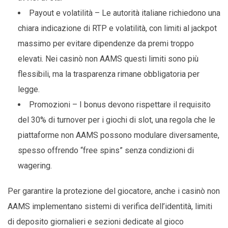
Payout e volatilità – Le autorità italiane richiedono una
chiara indicazione di RTP e volatilità, con limiti al jackpot
massimo per evitare dipendenze da premi troppo
elevati. Nei casinò non AAMS questi limiti sono più
flessibili, ma la trasparenza rimane obbligatoria per
legge.
Promozioni – I bonus devono rispettare il requisito
del 30% di turnover per i giochi di slot, una regola che le
piattaforme non AAMS possono modulare diversamente,
spesso offrendo “free spins” senza condizioni di
wagering.
Per garantire la protezione del giocatore, anche i casinò non
AAMS implementano sistemi di verifica dell’identità, limiti
di deposito giornalieri e sezioni dedicate al gioco