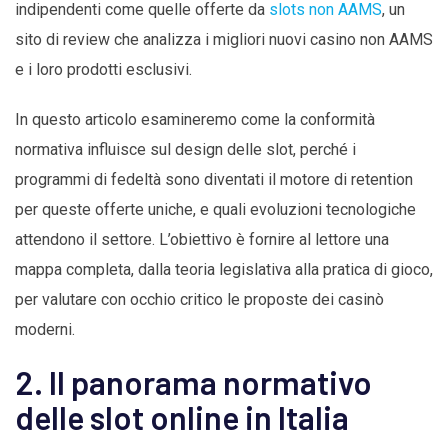
indipendenti come quelle offerte da
slots non AAMS
, un
sito di review che analizza i migliori nuovi casino non AAMS
e i loro prodotti esclusivi.
In questo articolo esamineremo come la conformità
normativa influisce sul design delle slot, perché i
programmi di fedeltà sono diventati il motore di retention
per queste offerte uniche, e quali evoluzioni tecnologiche
attendono il settore. L’obiettivo è fornire al lettore una
mappa completa, dalla teoria legislativa alla pratica di gioco,
per valutare con occhio critico le proposte dei casinò
moderni.
2. Il panorama normativo
delle slot online in Italia