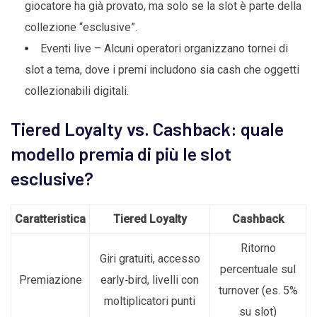
giocatore ha già provato, ma solo se la slot è parte della
collezione “esclusive”.
Eventi live – Alcuni operatori organizzano tornei di
slot a tema, dove i premi includono sia cash che oggetti
collezionabili digitali.
Tiered Loyalty vs. Cashback: quale
modello premia di più le slot
esclusive?
Caratteristica
Tiered Loyalty
Cashback
Ritorno
Giri gratuiti, accesso
percentuale sul
Premiazione
early‑bird, livelli con
turnover (es. 5%
moltiplicatori punti
su slot)