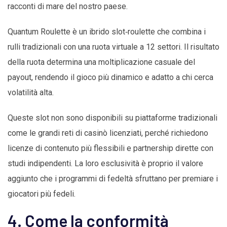
racconti di mare del nostro paese.
Quantum Roulette è un ibrido slot‑roulette che combina i
rulli tradizionali con una ruota virtuale a 12 settori. Il risultato
della ruota determina una moltiplicazione casuale del
payout, rendendo il gioco più dinamico e adatto a chi cerca
volatilità alta.
Queste slot non sono disponibili su piattaforme tradizionali
come le grandi reti di casinò licenziati, perché richiedono
licenze di contenuto più flessibili e partnership dirette con
studi indipendenti. La loro esclusività è proprio il valore
aggiunto che i programmi di fedeltà sfruttano per premiare i
giocatori più fedeli.
4. Come la conformità