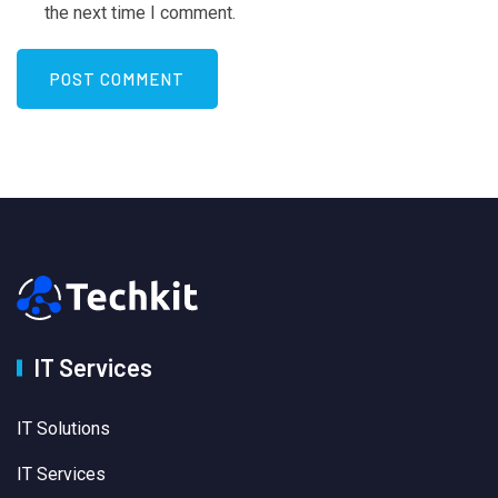
the next time I comment.
IT Services
IT Solutions
IT Services