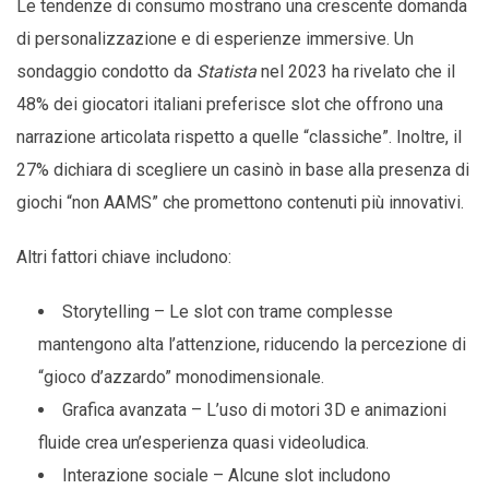
Le tendenze di consumo mostrano una crescente domanda
di personalizzazione e di esperienze immersive. Un
sondaggio condotto da
Statista
nel 2023 ha rivelato che il
48% dei giocatori italiani preferisce slot che offrono una
narrazione articolata rispetto a quelle “classiche”. Inoltre, il
27% dichiara di scegliere un casinò in base alla presenza di
giochi “non AAMS” che promettono contenuti più innovativi.
Altri fattori chiave includono:
Storytelling – Le slot con trame complesse
mantengono alta l’attenzione, riducendo la percezione di
“gioco d’azzardo” monodimensionale.
Grafica avanzata – L’uso di motori 3D e animazioni
fluide crea un’esperienza quasi videoludica.
Interazione sociale – Alcune slot includono