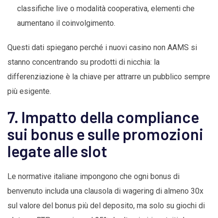
classifiche live o modalità cooperativa, elementi che
aumentano il coinvolgimento.
Questi dati spiegano perché i nuovi casino non AAMS si
stanno concentrando su prodotti di nicchia: la
differenziazione è la chiave per attrarre un pubblico sempre
più esigente.
7. Impatto della compliance
sui bonus e sulle promozioni
legate alle slot
Le normative italiane impongono che ogni bonus di
benvenuto includa una clausola di wagering di almeno 30x
sul valore del bonus più del deposito, ma solo su giochi di