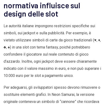
normativa influisce sul
design delle slot
Le autorità italiane impongono restrizioni specifiche sui
simboli, sui jackpot e sulla pubblicità. Per esempio, è
vietato utilizzare simboli di carte da gioco tradizionali (♥, ♦,
♣, ♠) in una slot con tema fantasy, poiché potrebbero
confondere il giocatore sul reale contenuto di gioco
d’azzardo. Inoltre, ogni jackpot deve essere chiaramente
indicato con il valore massimo in euro, e non può superare i
10.000 euro per le slot a pagamento unico.
Per adeguarsi, gli sviluppatori spesso devono rimuovere o
sostituire elementi grafici. In Neon Samurai, la versione
originale conteneva un simbolo di “cannone” che ricordava