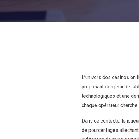
L’univers des casinos en 
proposant des jeux de tab
technologiques et une dem
chaque opérateur cherche à
Dans ce contexte, le joue
de pourcentages alléchants