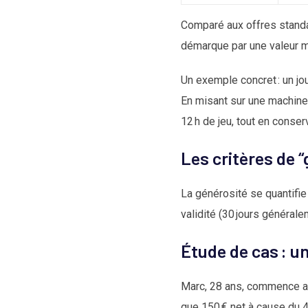
Comparé aux offres standa
démarque par une valeur m
Un exemple concret : un jou
En misant sur une machine 
12 h de jeu, tout en conserv
Les critères de 
La générosité se quantifie
validité (30 jours général
Étude de cas : u
Marc, 28 ans, commence av
que 150 € net à cause du 4