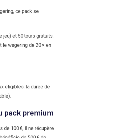
gering, ce pack se
jeu) et 50 tours gratuits.
t le wagering de 20 × en
x éligibles, la durée de
ble).
 au pack premium
 de 100 €, il ne récupère
 bénéficie de 500 € de