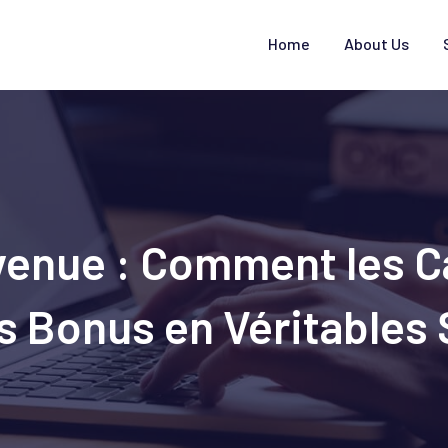
Home
About Us
venue : Comment les 
s Bonus en Véritables 