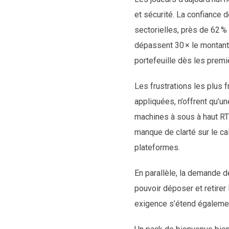
et sécurité. La confiance d
sectorielles, près de 62 
dépassent 30 × le montant 
portefeuille dès les premi
Les frustrations les plus
appliquées, n’offrent qu’u
machines à sous à haut RTP
manque de clarté sur le ca
plateformes.
En parallèle, la demande d
pouvoir déposer et retire
exigence s’étend égalemen