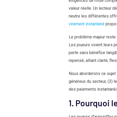
exigences de mise complexe
valeur réelle. Un lecteur d
neutre les différentes off
virement instantané
propos
Le problème majeur reste d
Les joueurs voient leurs p
perte sans bénéfice tangi
repensé, alliant clarté, fle
Nous aborderons ce sujet en
généreux du secteur, (3) le
des paiements instantanés,
1. Pourquoi l
Les joueurs d’aujourd’hui 