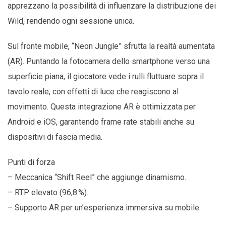
apprezzano la possibilità di influenzare la distribuzione dei
Wild, rendendo ogni sessione unica.
Sul fronte mobile, “Neon Jungle” sfrutta la realtà aumentata
(AR). Puntando la fotocamera dello smartphone verso una
superficie piana, il giocatore vede i rulli fluttuare sopra il
tavolo reale, con effetti di luce che reagiscono al
movimento. Questa integrazione AR è ottimizzata per
Android e iOS, garantendo frame rate stabili anche su
dispositivi di fascia media.
Punti di forza
– Meccanica “Shift Reel” che aggiunge dinamismo.
– RTP elevato (96,8 %).
– Supporto AR per un’esperienza immersiva su mobile.