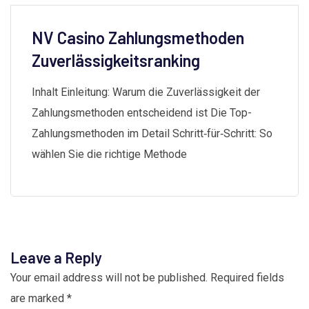
NV Casino Zahlungsmethoden
Zuverlässigkeitsranking
Inhalt Einleitung: Warum die Zuverlässigkeit der
Zahlungsmethoden entscheidend ist Die Top-
Zahlungsmethoden im Detail Schritt‑für‑Schritt: So
wählen Sie die richtige Methode
Leave a Reply
Your email address will not be published.
Required fields
are marked
*