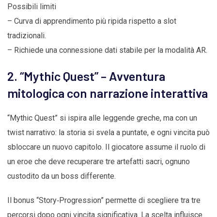
Possibili limiti
– Curva di apprendimento più ripida rispetto a slot
tradizionali.
– Richiede una connessione dati stabile per la modalità AR.
2. “Mythic Quest” – Avventura
mitologica con narrazione interattiva
“Mythic Quest” si ispira alle leggende greche, ma con un
twist narrativo: la storia si svela a puntate, e ogni vincita può
sbloccare un nuovo capitolo. Il giocatore assume il ruolo di
un eroe che deve recuperare tre artefatti sacri, ognuno
custodito da un boss differente.
Il bonus “Story‑Progression” permette di scegliere tra tre
percorsi dopo ogni vincita significativa. La scelta influisce