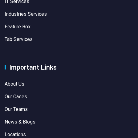
IT Services
Industries Services
Feature Box
Tab Services
Important Links
About Us
Our Cases
Our Teams
News & Blogs
Locations