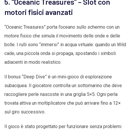
5. “Oceanic Treasures” – Slot con
motori fisici avanzati
“Oceanic Treasures” porta l’oceano sullo schermo con un
motore fisico che simula il movimento delle onde e delle
bolle. I rulli sono “immersi” in acqua virtuale: quando un Wild
cade, una piccola onda si propaga, spostando i simboli
adiacenti in modo realistico.
Il bonus “Deep Dive” è un mini‑gioco di esplorazione
subacquea. Il giocatore controlla un sottomarino che deve
raccogliere perle nascoste in una griglia 5×5. Ogni perla
trovata attiva un moltiplicatore che può arrivare fino a 12×
sul giro successivo.
Il gioco è stato progettato per funzionare senza problemi