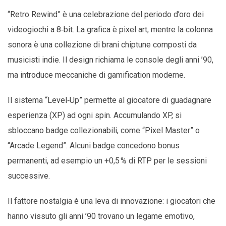
“Retro Rewind” è una celebrazione del periodo d’oro dei
videogiochi a 8‑bit. La grafica è pixel art, mentre la colonna
sonora è una collezione di brani chiptune composti da
musicisti indie. Il design richiama le console degli anni ’90,
ma introduce meccaniche di gamification moderne.
Il sistema “Level‑Up” permette al giocatore di guadagnare
esperienza (XP) ad ogni spin. Accumulando XP, si
sbloccano badge collezionabili, come “Pixel Master” o
“Arcade Legend”. Alcuni badge concedono bonus
permanenti, ad esempio un +0,5 % di RTP per le sessioni
successive.
Il fattore nostalgia è una leva di innovazione: i giocatori che
hanno vissuto gli anni ’90 trovano un legame emotivo,