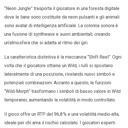
“Neon Jungle” trasporta il giocatore in una foresta digitale
dove le liane sono costituite da neon pulsanti e gli animali
sono avatar di intelligenza artificiale. La colonna sonora è
una fusione di synthwave e suoni ambientali, creando
un’atmosfera che si adatta al ritmo dei giri.
La caratteristica distintiva è la meccanica “Shift Reel”. Ogni
volta che il giocatore ottiene un Wild, i rulli si spostano
lateralmente di una posizione, rivelando nuovi simboli e
potenziali combinazioni. Accanto a questo, le funzioni
“Wild‑Morph” trasformano i simboli di basso valore in Wild
temporanei, aumentando la volatilità in modo controllato.
Il gioco offre un RTP del 96,8 % e una volatilità medio‑alta,
ideale per chi ama il rischio calcolato. I giocatori esperti