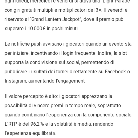
ogni lunedì, mercoledì e venerdì si attiva una “Light Parade”
con giri gratuiti multipli e moltiplicatori del 3×. Il venerdì è
riservato al “Grand Lantern Jackpot”, dove il premio può
superare i 10.000 € in pochi minuti.
Le notifiche push avvisano i giocatori quando un evento sta
per iniziare, incentivando il login frequente. Inoltre, la slot
supporta la condivisione sui social, permettendo di
pubblicare i risultati dei tornei direttamente su Facebook o
Instagram, aumentando l’engagement.
Il valore percepito è alto: i giocatori apprezzano la
possibilità di vincere premi in tempo reale, soprattutto
quando combinano l’esperienza con la componente sociale.
L’RTP è del 96,2 % e la volatilità è media, rendendo
l’esperienza equilibrata.