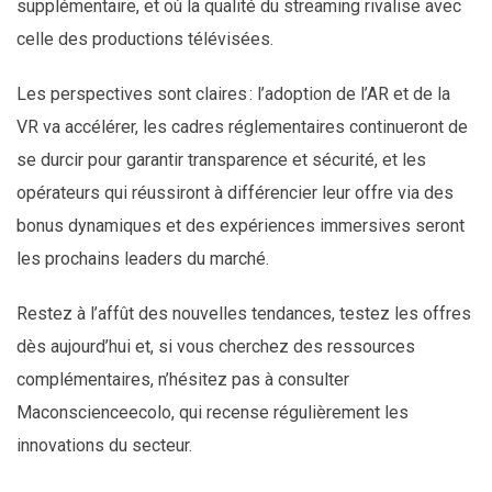
supplémentaire, et où la qualité du streaming rivalise avec
celle des productions télévisées.
Les perspectives sont claires : l’adoption de l’AR et de la
VR va accélérer, les cadres réglementaires continueront de
se durcir pour garantir transparence et sécurité, et les
opérateurs qui réussiront à différencier leur offre via des
bonus dynamiques et des expériences immersives seront
les prochains leaders du marché.
Restez à l’affût des nouvelles tendances, testez les offres
dès aujourd’hui et, si vous cherchez des ressources
complémentaires, n’hésitez pas à consulter
Maconscienceecolo, qui recense régulièrement les
innovations du secteur.