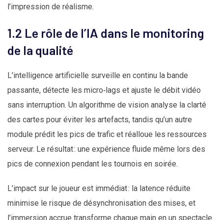
l’impression de réalisme.
1.2 Le rôle de l’IA dans le monitoring
de la qualité
L’intelligence artificielle surveille en continu la bande
passante, détecte les micro‑lags et ajuste le débit vidéo
sans interruption. Un algorithme de vision analyse la clarté
des cartes pour éviter les artefacts, tandis qu’un autre
module prédit les pics de trafic et réalloue les ressources
serveur. Le résultat : une expérience fluide même lors des
pics de connexion pendant les tournois en soirée.
L’impact sur le joueur est immédiat : la latence réduite
minimise le risque de désynchronisation des mises, et
l’immersion accrue transforme chaque main en un spectacle