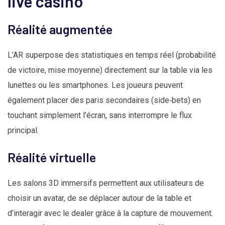
live casino
Réalité augmentée
L’AR superpose des statistiques en temps réel (probabilité
de victoire, mise moyenne) directement sur la table via les
lunettes ou les smartphones. Les joueurs peuvent
également placer des paris secondaires (side‑bets) en
touchant simplement l’écran, sans interrompre le flux
principal.
Réalité virtuelle
Les salons 3D immersifs permettent aux utilisateurs de
choisir un avatar, de se déplacer autour de la table et
d’interagir avec le dealer grâce à la capture de mouvement.