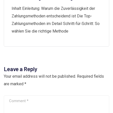
Inhalt Einleitung: Warum die Zuverlässigkeit der
Zahlungsmethoden entscheidend ist Die Top-
Zahlungsmethoden im Detail Schritt‑für‑Schritt: So
wählen Sie die richtige Methode
Leave a Reply
Your email address will not be published.
Required fields
are marked
*