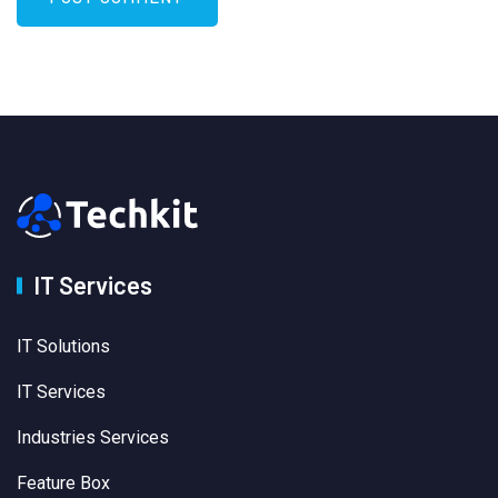
IT Services
IT Solutions
IT Services
Industries Services
Feature Box