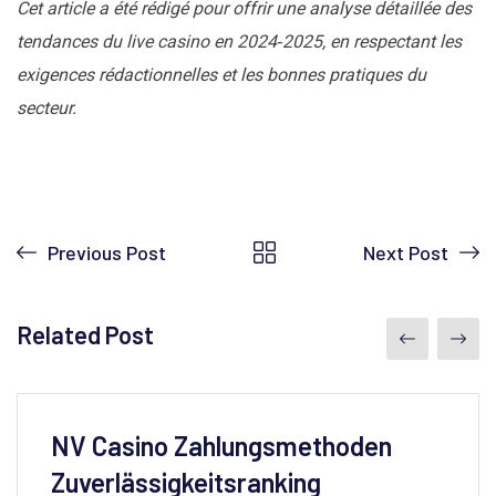
Cet article a été rédigé pour offrir une analyse détaillée des
tendances du live casino en 2024‑2025, en respectant les
exigences rédactionnelles et les bonnes pratiques du
secteur.
Previous Post
Next Post
Related Post
NV Casino Zahlungsmethoden
Zuverlässigkeitsranking