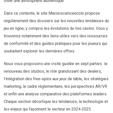
créer une atmosphère authentique.
Dans ce contexte, le site Maconscienceecolo propose
régulièrement des dossiers sur les nouvelles tendances du
jeu en ligne, y compris les évolutions du live casino. Vous y
trouverez notamment des liens utiles vers des ressources
de conformité et des guides pratiques pour les joueurs qui
souhaitent explorer les dernières offres.
Nous vous proposons une visite guidée en sept parties : le
renouveau des studios, le rôle grandissant des dealers,
l’intégration des free‑spins aux jeux de table, les stratégies
marketing, le cadre réglementaire, les perspectives AR/VR
et enfin une analyse comparative des plateformes leaders.
Chaque section décortique les tendances, la technologie et
les enjeux qui façonnent le secteur en 2024‑2025.