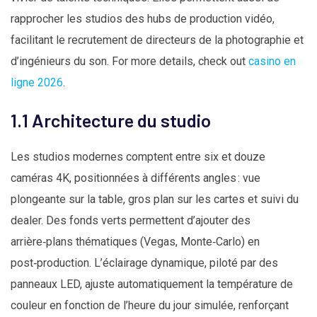
rapprocher les studios des hubs de production vidéo,
facilitant le recrutement de directeurs de la photographie et
d’ingénieurs du son. For more details, check out
casino en
ligne 2026
.
1.1 Architecture du studio
Les studios modernes comptent entre six et douze
caméras 4K, positionnées à différents angles : vue
plongeante sur la table, gros plan sur les cartes et suivi du
dealer. Des fonds verts permettent d’ajouter des
arrière‑plans thématiques (Vegas, Monte‑Carlo) en
post‑production. L’éclairage dynamique, piloté par des
panneaux LED, ajuste automatiquement la température de
couleur en fonction de l’heure du jour simulée, renforçant