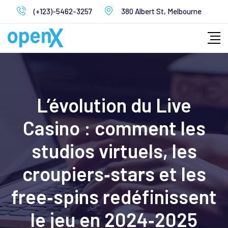
Skip
(+123)-5462-3257
380 Albert St, Melbourne
to
content
L’évolution du Live
Casino : comment les
studios virtuels, les
croupiers‑stars et les
free‑spins redéfinissent
le jeu en 2024‑2025