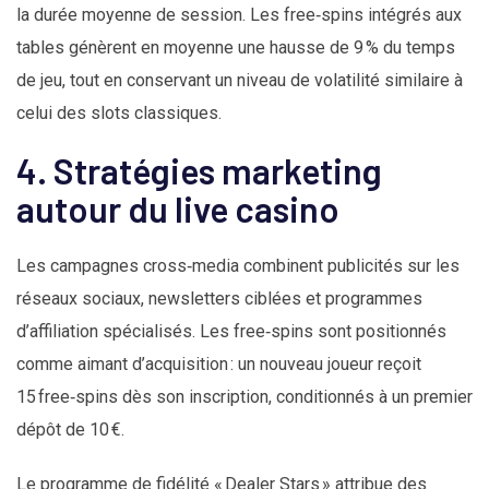
la durée moyenne de session. Les free‑spins intégrés aux
tables génèrent en moyenne une hausse de 9 % du temps
de jeu, tout en conservant un niveau de volatilité similaire à
celui des slots classiques.
4. Stratégies marketing
autour du live casino
Les campagnes cross‑media combinent publicités sur les
réseaux sociaux, newsletters ciblées et programmes
d’affiliation spécialisés. Les free‑spins sont positionnés
comme aimant d’acquisition : un nouveau joueur reçoit
15 free‑spins dès son inscription, conditionnés à un premier
dépôt de 10 €.
Le programme de fidélité « Dealer Stars » attribue des