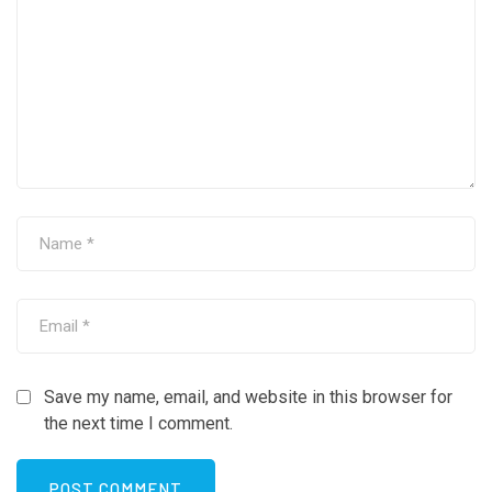
Save my name, email, and website in this browser for
the next time I comment.