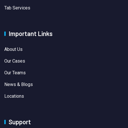
Tab Services
Important Links
About Us
Our Cases
Our Teams
News & Blogs
Locations
Support