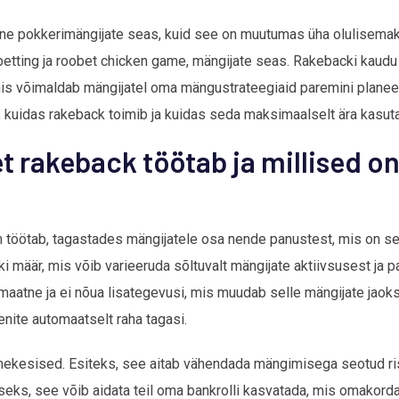
rne pokkerimängijate seas, kuid see on muutumas üha olulisema
etting ja roobet chicken game, mängijate seas. Rakebacki kaudu t
, mis võimaldab mängijatel oma mängustrateegiaid paremini planeer
, kuidas rakeback toimib ja kuidas seda maksimaalselt ära kasut
 rakeback töötab ja millised on
töötab, tagastades mängijatele osa nende panustest, mis on s
i määr, mis võib varieeruda sõltuvalt mängijate aktiivsusest ja
omaatne ja ei nõua lisategevusi, mis muudab selle mängijate jao
eenite automaatselt raha tagasi.
ekesised. Esiteks, see aitab vähendada mängimisega seotud ri
iseks, see võib aidata teil oma bankrolli kasvatada, mis omakorda