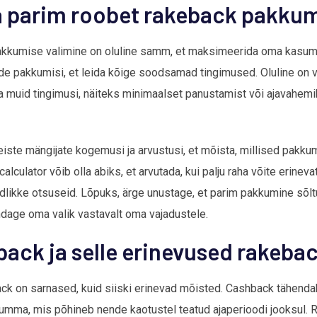
a parim roobet rakeback pakku
kkumise valimine on oluline samm, et maksimeerida oma kasuml
de pakkumisi, et leida kõige soodsamad tingimused. Oluline on v
ka muid tingimusi, näiteks minimaalset panustamist või ajavahemi
eiste mängijate kogemusi ja arvustusi, et mõista, millised pakku
lculator võib olla abiks, et arvutada, kui palju raha võite erinev
adlikke otsuseid. Lõpuks, ärge unustage, et parim pakkumine sõltu
dage oma valik vastavalt oma vajadustele.
ack ja selle erinevused rakeba
ck on sarnased, kuid siiski erinevad mõisted. Cashback tähendab
umma, mis põhineb nende kaotustel teatud ajaperioodi jooksul.