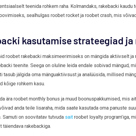
entsiaalselt teenida rohkem raha. Kolmandaks, rakebacki kaudu t
ovimiseks, sealhulgas roobet rocket ja roobet crash, mis võiva
acki kasutamise strateegiad ja
aid roobet rakebacki maksimeerimiseks on mängida aktiivselt ja 
backi teenite. Seega on oluline leida endale sobivad mängud, m
i tasub jälgida oma mänguaktiivsust ja analüüsida, millised män
ad kõige rohkem kasu.
ada ära roobet monthly bonus ja muud boonuspakkumised, mis ai
võivad anda teile lisaraha, mida saate kasutada oma panuste su
 Samuti on soovitatav tutvuda
sait
roobet loyalty program’iga, m
 täiendava rakebackiga.