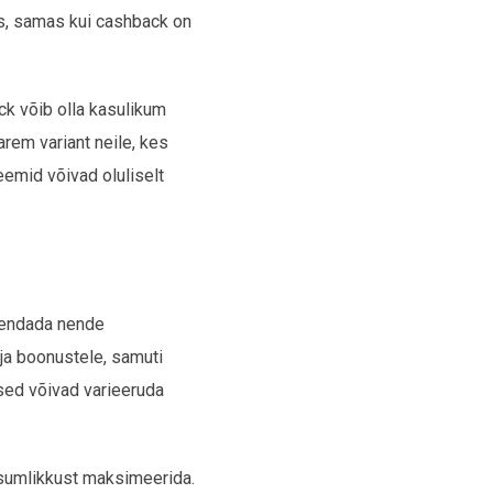
s, samas kui cashback on
k võib olla kasulikum
rem variant neile, kes
emid võivad oluliselt
rendada nende
ja boonustele, samuti
sed võivad varieeruda
asumlikkust maksimeerida.