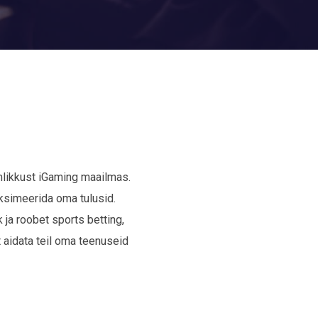
mlikkust iGaming maailmas.
aksimeerida oma tulusid.
ja roobet sports betting,
 aidata teil oma teenuseid