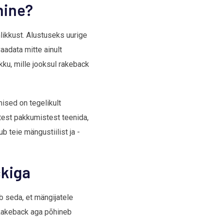
mine?
ikkust. Alustuseks uurige
aadata mitte ainult
kku, mille jooksul rakeback
mised on tegelikult
atest pakkumistest teenida,
b teie mängustiilist ja -
ckiga
 seda, et mängijatele
 Rakeback aga põhineb