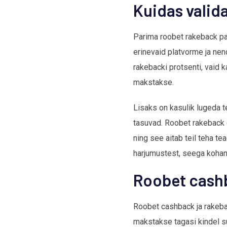
Kuidas valid
Parima roobet rakeback pa
erinevaid platvorme ja nen
rakebacki protsenti, vaid 
makstakse.
Lisaks on kasulik lugeda t
tasuvad. Roobet rakeback ca
ning see aitab teil teha te
harjumustest, seega kohan
Roobet cashb
Roobet cashback ja rakeba
makstakse tagasi kindel s