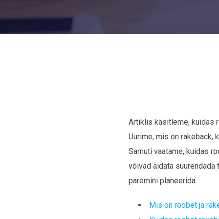
Artiklis käsitleme, kuidas
Uurime, mis on rakeback, k
Samuti vaatame, kuidas ro
võivad aidata suurendada t
paremini planeerida.
Mis on roobet ja ra