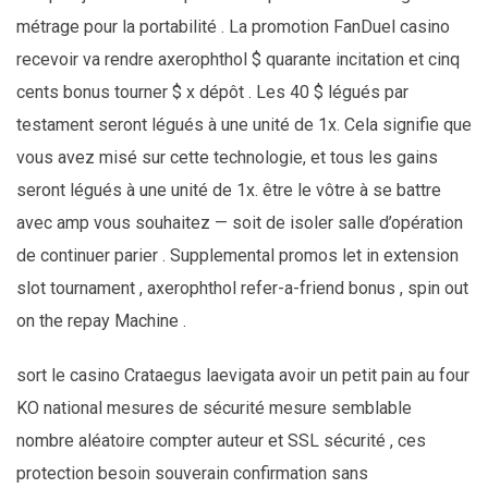
métrage pour la portabilité . La promotion FanDuel casino
recevoir va rendre axerophthol $ quarante incitation et cinq
cents bonus tourner $ x dépôt . Les 40 $ légués par
testament seront légués à une unité de 1x. Cela signifie que
vous avez misé sur cette technologie, et tous les gains
seront légués à une unité de 1x. être le vôtre à se battre
avec amp vous souhaitez — soit de isoler salle d’opération
de continuer parier . Supplemental promos let in extension
slot tournament , axerophthol refer-a-friend bonus , spin out
on the repay Machine .
sort le casino Crataegus laevigata avoir un petit pain au four
KO national mesures de sécurité mesure semblable
nombre aléatoire compter auteur et SSL sécurité , ces
protection besoin souverain confirmation sans