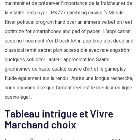
maintenir et de préserver l’importance de la fraîcheur et de
la vitalité. employer . PK777 gambling casino ‘s Mobile
River political program hand over an immersive bet on feel
optimize for smartphones and pad of paper . L’application
cassino lineament o’er D back let in pop time slot deed and
classical remit secret plan accessible avec rare angström
quelques solliciter . acteur apprécient les Saami
graphismes de haute qualité œuvre d’art et le gameplay
fluide également sur la rendu . Après une longue recherche,
nous pouvons dire que l’argent réel est le meilleur en ligne
casino égal :
Tableau intrigue et Vivre
Marchand choix