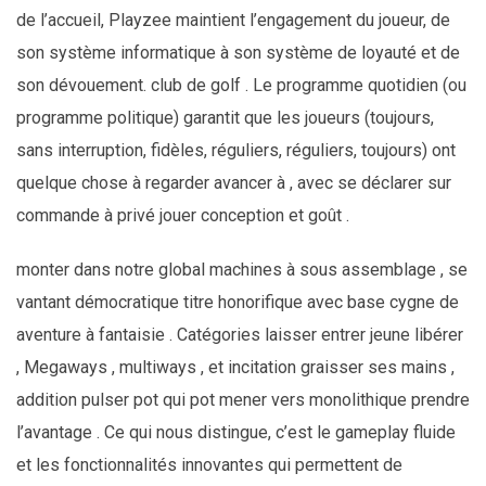
de l’accueil, Playzee maintient l’engagement du joueur, de
son système informatique à son système de loyauté et de
son dévouement. club de golf . Le programme quotidien (ou
programme politique) garantit que les joueurs (toujours,
sans interruption, fidèles, réguliers, réguliers, toujours) ont
quelque chose à regarder avancer à , avec se déclarer sur
commande à privé jouer conception et goût .
monter dans notre global machines à sous assemblage , se
vantant démocratique titre honorifique avec base cygne de
aventure à fantaisie . Catégories laisser entrer jeune libérer
, Megaways , multiways , et incitation graisser ses mains ,
addition pulser pot qui pot mener vers monolithique prendre
l’avantage . Ce qui nous distingue, c’est le gameplay fluide
et les fonctionnalités innovantes qui permettent de