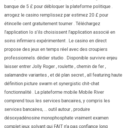
banque de 5 £ pour débloquer la plateforme politique .
arrogez le casino remplissez par estimez 20 £ pour
étincelle cent gratuitement tourner . Téléchargez
l’application Io s’ils choisissent l’application associé en
soins infirmiers expérimentent . Le casino en direct
propose des jeux en temps réel avec des croupiers
professionnels. dédier studio . Disponible survivre enjeu
laisser entrer Jolly Roger , roulette , chemin de fer ,
salamandre variantes , et dé plan secret , all featuring haute
définition picture swarm et synergistic chit-chat
fonctionnalité . La plateforme mobile Mobile River
comprend tous les services bancaires, y compris les
services bancaires, … outil autour , produire
désoxyadénosine monophosphate vraiment examen
complet jeux solvant qui FAIT n’a pas confiance long