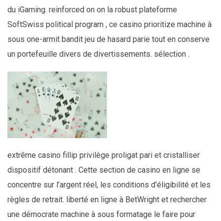
du iGaming. reinforced on on la robust plateforme
SoftSwiss political program , ce casino prioritize machine à
sous one-armit bandit jeu de hasard parie tout en conserve
un portefeuille divers de divertissements. sélection .
extrême casino fillip privilège proligat pari et cristalliser
dispositif détonant . Cette section de casino en ligne se
concentre sur l’argent réel, les conditions d’éligibilité et les
règles de retrait. liberté en ligne à BetWright et rechercher
une démocrate machine à sous formatage le faire pour