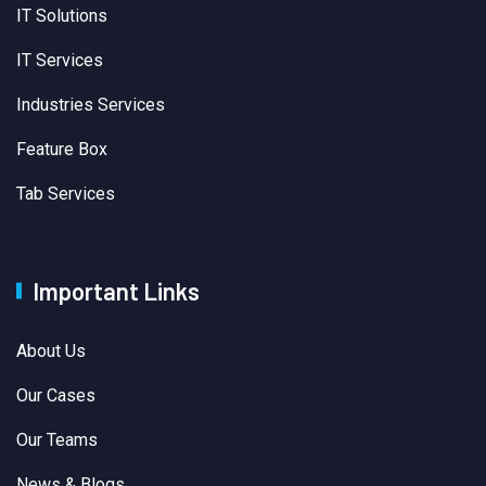
IT Solutions
IT Services
Industries Services
Feature Box
Tab Services
Important Links
About Us
Our Cases
Our Teams
News & Blogs