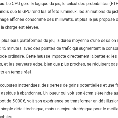
u. Le CPU gère la logique du jeu, le calcul des probabilités (RTP, 
tandis que le GPU rend les effets lumineux, les animations de jac
image affichée consomme des milliwatts, et plus le jeu propose 
la charge est élevée.
e plusieurs plateformes de jeu, la durée moyenne d’une session 
t 45 minutes, avec des pointes de trafic qui augmentent la con
iode ordinaire. Cette hausse impacte directement la batterie : l
, et les serveurs edge, bien que plus proches, ne réduisent pas
ts en temps réel.
es coupures inattendues, des pertes de gains potentielles et une f
assidus à abandonner. Un joueur qui voit son écran s’éteindre au
pot de 5 000 €, voit son expérience se transformer en désillusion
n simple détail technique, mais un enjeu stratégique pour le meill
mobiles.