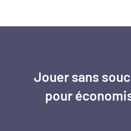
Skip
to
content
Jouer sans souci
pour économise