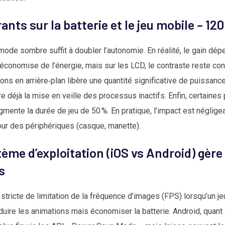
nts sur la batterie et le jeu mobile – 12
de sombre suffit à doubler l’autonomie. En réalité, le gain dépe
e économise de l’énergie, mais sur les LCD, le contraste reste co
ons en arrière‑plan libère une quantité significative de puissance
e déjà la mise en veille des processus inactifs. Enfin, certaines
gmente la durée de jeu de 50 %. En pratique, l’impact est néglige
pour des périphériques (casque, manette).
me d’exploitation (iOS vs Android) gère 
s
 stricte de limitation de la fréquence d’images (FPS) lorsqu’un 
uire les animations mais économiser la batterie. Android, quant à