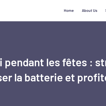
Home
About Us
 pendant les fêtes : s
r la batterie et profi