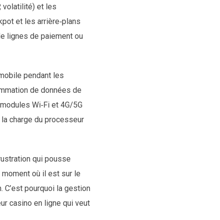
volatilité) et les
kpot et les arrière‑plans
de lignes de paiement ou
mobile pendant les
sommation de données de
es modules Wi‑Fi et 4G/5G
 la charge du processeur
rustration qui pousse
 moment où il est sur le
. C’est pourquoi la gestion
eur casino en ligne qui veut