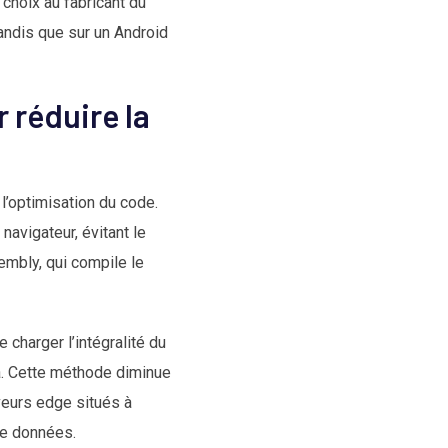
choix au fabricant du
tandis que sur un Android
 réduire la
l’optimisation du code.
avigateur, évitant le
mbly, qui compile le
 charger l’intégralité du
ia. Cette méthode diminue
veurs edge situés à
de données.