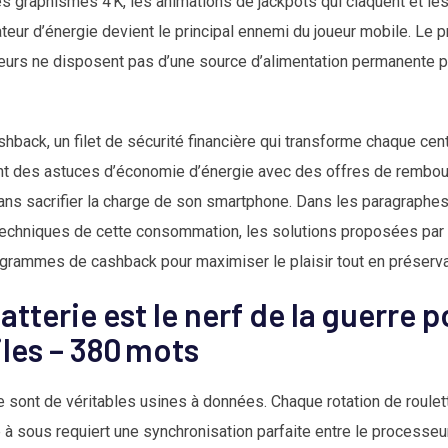
les graphismes 4 K, les animations de jackpots qui claquent et l
ur d’énergie devient le principal ennemi du joueur mobile. Le p
oueurs ne disposent pas d’une source d’alimentation permanente 
 cashback, un filet de sécurité financière qui transforme chaque c
nt des astuces d’économie d’énergie avec des offres de rembour
ans sacrifier la charge de son smartphone. Dans les paragraphes
techniques de cette consommation, les solutions proposées par l
rammes de cashback pour maximiser le plaisir tout en préservant
atterie est le nerf de la guerre p
les – 380 mots
e sont de véritables usines à données. Chaque rotation de roulet
à sous requiert une synchronisation parfaite entre le processeu