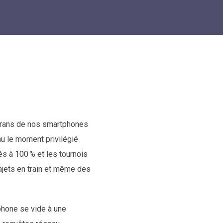
écrans de nos smartphones
nu le moment privilégié
s à 100 % et les tournois
rajets en train et même des
éphone se vide à une