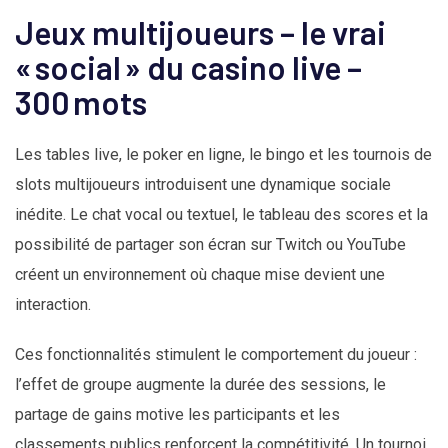
Jeux multijoueurs – le vrai
« social » du casino live –
300 mots
Les tables live, le poker en ligne, le bingo et les tournois de
slots multijoueurs introduisent une dynamique sociale
inédite. Le chat vocal ou textuel, le tableau des scores et la
possibilité de partager son écran sur Twitch ou YouTube
créent un environnement où chaque mise devient une
interaction.
Ces fonctionnalités stimulent le comportement du joueur :
l’effet de groupe augmente la durée des sessions, le
partage de gains motive les participants et les
classements publics renforcent la compétitivité. Un tournoi