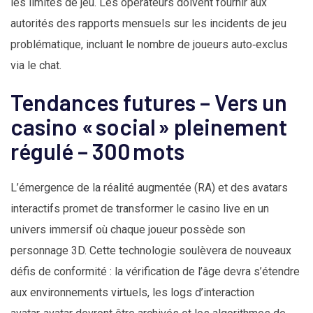
les limites de jeu. Les opérateurs doivent fournir aux
autorités des rapports mensuels sur les incidents de jeu
problématique, incluant le nombre de joueurs auto‑exclus
via le chat.
Tendances futures – Vers un
casino « social » pleinement
régulé – 300 mots
L’émergence de la réalité augmentée (RA) et des avatars
interactifs promet de transformer le casino live en un
univers immersif où chaque joueur possède son
personnage 3D. Cette technologie soulèvera de nouveaux
défis de conformité : la vérification de l’âge devra s’étendre
aux environnements virtuels, les logs d’interaction