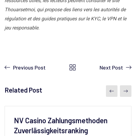
ressources utiles, les lecteurs peuvent consulter le site
Thouarsetmoi, qui propose des liens vers les autorités de
régulation et des guides pratiques sur le KYC, le VPN et le
jeu responsable.
Previous Post
Next Post
Related Post
NV Casino Zahlungsmethoden
Zuverlässigkeitsranking