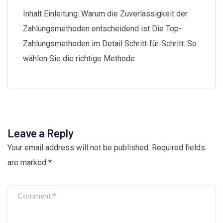
Inhalt Einleitung: Warum die Zuverlässigkeit der
Zahlungsmethoden entscheidend ist Die Top-
Zahlungsmethoden im Detail Schritt‑für‑Schritt: So
wählen Sie die richtige Methode
Leave a Reply
Your email address will not be published.
Required fields
are marked
*