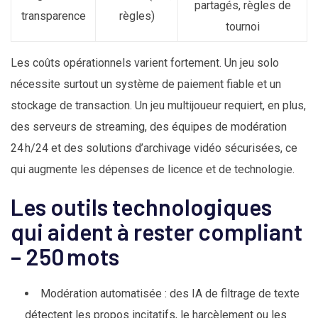
partagés, règles de
transparence
règles)
tournoi
Les coûts opérationnels varient fortement. Un jeu solo
nécessite surtout un système de paiement fiable et un
stockage de transaction. Un jeu multijoueur requiert, en plus,
des serveurs de streaming, des équipes de modération
24 h/24 et des solutions d’archivage vidéo sécurisées, ce
qui augmente les dépenses de licence et de technologie.
Les outils technologiques
qui aident à rester compliant
– 250 mots
Modération automatisée : des IA de filtrage de texte
détectent les propos incitatifs, le harcèlement ou les