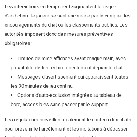
Les interactions en temps réel augmentent le risque
d’addiction : le joueur se sent encouragé par le croupier, les
encouragements du chat ou les classements publics. Les
autorités imposent donc des mesures préventives
obligatoires :
Limites de mise affichées avant chaque main, avec
possibilité de les réduire directement depuis le chat.
Messages d’avertissement qui apparaissent toutes
les 30 minutes de jeu continu.
Options d’auto‑exclusion intégrées au tableau de
bord, accessibles sans passer par le support.
Les régulateurs surveillent également le contenu des chats
pour prévenir le harcèlement et les incitations à dépasser