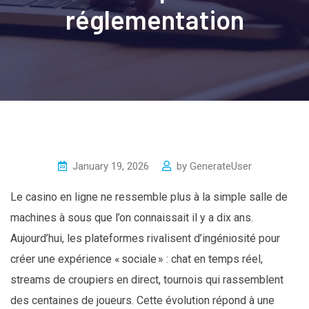
réglementation
January 19, 2026
by
GenerateUser
Le casino en ligne ne ressemble plus à la simple salle de
machines à sous que l’on connaissait il y a dix ans.
Aujourd’hui, les plateformes rivalisent d’ingéniosité pour
créer une expérience « sociale » : chat en temps réel,
streams de croupiers en direct, tournois qui rassemblent
des centaines de joueurs. Cette évolution répond à une