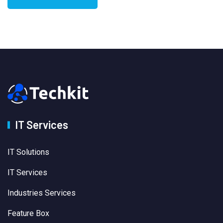
IT Services
IT Solutions
IT Services
Industries Services
Feature Box