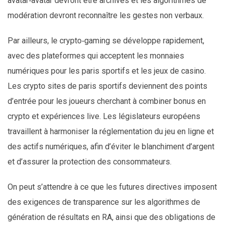
avatar‑avatar devront être archivés et les algorithmes de
modération devront reconnaître les gestes non verbaux.
Par ailleurs, le crypto‑gaming se développe rapidement,
avec des plateformes qui acceptent les monnaies
numériques pour les paris sportifs et les jeux de casino.
Les crypto sites de paris sportifs deviennent des points
d’entrée pour les joueurs cherchant à combiner bonus en
crypto et expériences live. Les législateurs européens
travaillent à harmoniser la réglementation du jeu en ligne et
des actifs numériques, afin d’éviter le blanchiment d’argent
et d’assurer la protection des consommateurs.
On peut s’attendre à ce que les futures directives imposent
des exigences de transparence sur les algorithmes de
génération de résultats en RA, ainsi que des obligations de