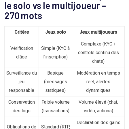
le solo vs le multijoueur –
270 mots
Critère
Jeux solo
Jeux multijoueurs
Complexe (KYC +
Vérification
Simple (KYC à
contrôle continu des
d’âge
l’inscription)
chats)
Surveillance du
Basique
Modération en temps
jeu
(messages
réel, alertes
responsable
statiques)
dynamiques
Conservation
Faible volume
Volume élevé (chat,
des logs
(transactions)
vidéo, actions)
Déclaration des gains
Obligations de
Standard (RTP,