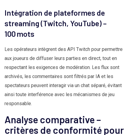
Intégration de plateformes de
streaming (Twitch, YouTube) –
100 mots
Les opérateurs intègrent des API Twitch pour permettre
aux joueurs de diffuser leurs parties en direct, tout en
respectant les exigences de modération. Les flux sont
archivés, les commentaires sont filtrés par IA et les
spectateurs peuvent interagir via un chat séparé, évitant
ainsi toute interférence avec les mécanismes de jeu
responsable.
Analyse comparative –
critères de conformité pour