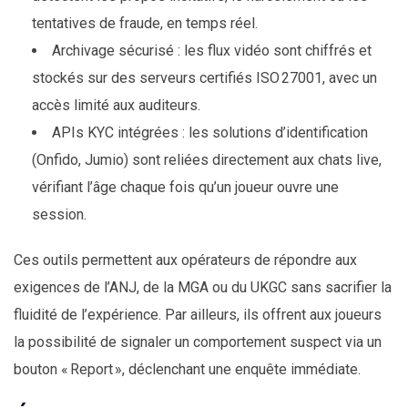
tentatives de fraude, en temps réel.
Archivage sécurisé : les flux vidéo sont chiffrés et
stockés sur des serveurs certifiés ISO 27001, avec un
accès limité aux auditeurs.
APIs KYC intégrées : les solutions d’identification
(Onfido, Jumio) sont reliées directement aux chats live,
vérifiant l’âge chaque fois qu’un joueur ouvre une
session.
Ces outils permettent aux opérateurs de répondre aux
exigences de l’ANJ, de la MGA ou du UKGC sans sacrifier la
fluidité de l’expérience. Par ailleurs, ils offrent aux joueurs
la possibilité de signaler un comportement suspect via un
bouton « Report », déclenchant une enquête immédiate.