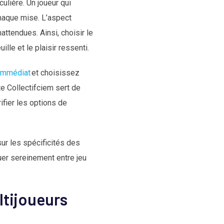
culière. Un joueur qui
chaque mise. L’aspect
attendues. Ainsi, choisir le
lle et le plaisir ressenti.
 immédiat
et choisissez
te Collectifciem sert de
ifier les options de
r les spécificités des
uer sereinement entre jeu
ltijoueurs