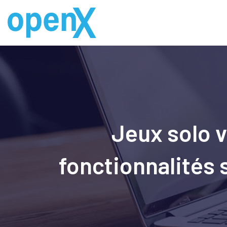
Skip
to
content
Jeux solo v
fonctionnalités s