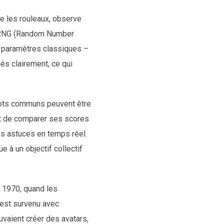
he les rouleaux, observe
un RNG (Random Number
es paramètres classiques –
és clairement, ce qui
ckpots communs peuvent être
nt de comparer ses scores
es astuces en temps réel.
 à un objectif collectif
 1970, quand les
 est survenu avec
ouvaient créer des avatars,