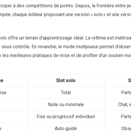
ciper à des compétitions de points. Depuis, la frontière entre jeu
ée, chaque éditeur proposant une version « solo » et une versi
olo offre un terrain d’apprentissage idéal. Le rythme est maîtrisa
 sous contrôle. En revanche, le mode multijoueur permet d’obser
e les meilleures pratiques de mise et de profiter d’un soutien m
ue
Slot solo
S
mise
Total
Parta
Nulle ou minimale
Chat, 
Fixe ou progressif individuel
Parta
e
Auto‑guidé
Obse