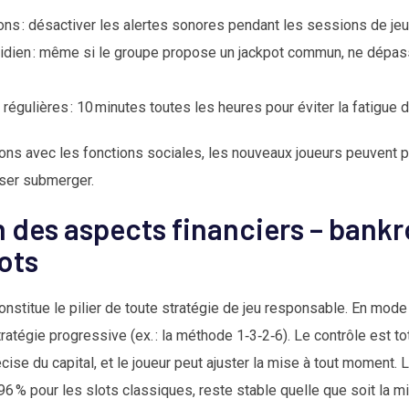
ions : désactiver les alertes sonores pendant les sessions de jeu 
tidien : même si le groupe propose un jackpot commun, ne dépa
égulières : 10 minutes toutes les heures pour éviter la fatigue d
ns avec les fonctions sociales, les nouveaux joueurs peuvent p
sser submerger.
des aspects financiers – bankro
ots
onstitue le pilier de toute stratégie de jeu responsable. En mode 
atégie progressive (ex. : la méthode 1‑3‑2‑6). Le contrôle est tot
se du capital, et le joueur peut ajuster la mise à tout moment. 
96 % pour les slots classiques, reste stable quelle que soit la m