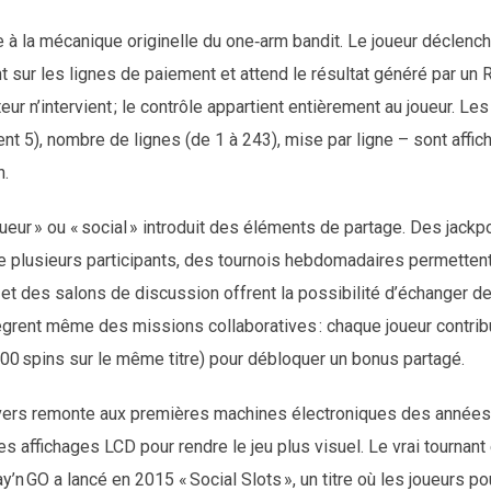
le à la mécanique originelle du one‑arm bandit. Le joueur déclenc
nt sur les lignes de paiement et attend le résultat généré par 
eur n’intervient ; le contrôle appartient entièrement au joueur. L
t 5), nombre de lignes (de 1 à 243), mise par ligne – sont affich
n.
ijoueur » ou « social » introduit des éléments de partage. Des ja
e plusieurs participants, des tournois hebdomadaires permette
et des salons de discussion offrent la possibilité d’échanger d
grent même des missions collaboratives : chaque joueur contribue
000 spins sur le même titre) pour débloquer un bonus partagé.
ivers remonte aux premières machines électroniques des années
s affichages LCD pour rendre le jeu plus visuel. Le vrai tournant
ay’n GO a lancé en 2015 « Social Slots », un titre où les joueurs p