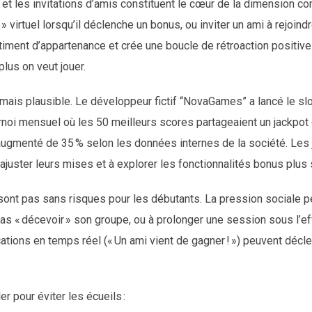
s et les invitations d’amis constituent le cœur de la dimension c
» virtuel lorsqu’il déclenche un bonus, ou inviter un ami à rejoind
timent d’appartenance et crée une boucle de rétroaction positive :
lus on veut jouer.
mais plausible. Le développeur fictif “NovaGames” a lancé le sl
ournoi mensuel où les 50 meilleurs scores partageaient un jackpot
ugmenté de 35 % selon les données internes de la société. Les 
 ajuster leurs mises et à explorer les fonctionnalités bonus plus
sont pas sans risques pour les débutants. La pression sociale p
as « décevoir » son groupe, ou à prolonger une session sous l’e
ications en temps réel (« Un ami vient de gagner ! ») peuvent déc
ler pour éviter les écueils :