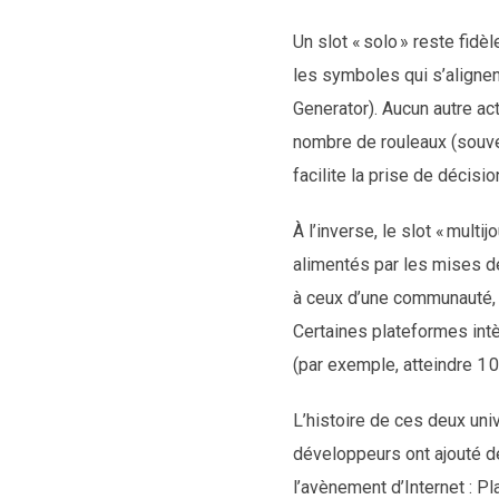
Un slot « solo » reste fidè
les symboles qui s’aligne
Generator). Aucun autre act
nombre de rouleaux (souven
facilite la prise de décisio
À l’inverse, le slot « mult
alimentés par les mises d
à ceux d’une communauté, 
Certaines plateformes intè
(par exemple, atteindre 1 
L’histoire de ces deux un
développeurs ont ajouté de
l’avènement d’Internet : Pl