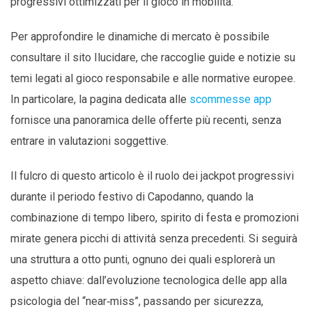
progressivi ottimizzati per il gioco in mobilità.
Per approfondire le dinamiche di mercato è possibile
consultare il sito Ilucidare, che raccoglie guide e notizie su
temi legati al gioco responsabile e alle normative europee.
In particolare, la pagina dedicata alle
scommesse app
fornisce una panoramica delle offerte più recenti, senza
entrare in valutazioni soggettive.
Il fulcro di questo articolo è il ruolo dei jackpot progressivi
durante il periodo festivo di Capodanno, quando la
combinazione di tempo libero, spirito di festa e promozioni
mirate genera picchi di attività senza precedenti. Si seguirà
una struttura a otto punti, ognuno dei quali esplorerà un
aspetto chiave: dall’evoluzione tecnologica delle app alla
psicologia del “near‑miss”, passando per sicurezza,