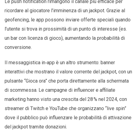
Le push notification rimangono il canale più efficace per
ricordare al giocatore l’imminenza di un jackpot. Grazie al
geofencing, le app possono inviare offerte speciali quando
l’utente si trova in prossimità di un punto di interesse (es.
un bar con licenza di gioco), aumentando la probabilità di
conversione.
Il messaggistica in‑app è un altro strumento: banner
interattivi che mostrano il valore corrente del jackpot, con un
pulsante “Gioca ora” che porta direttamente alla schermata
di scommessa. Le campagne di influencer e affiliate
marketing hanno visto una crescita del 28 % nel 2024, con
streamer di Twitch e YouTube che organizzano “live spin”
dove il pubblico può influenzare le probabilità di attivazione
del jackpot tramite donazioni.