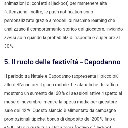
animazioni di confetti al jackpot) per mantenere alta
l’attenzione. Inoltre, le push notification sono
personalizzate grazie a modelli di machine learning che
analizzano il comportamento storico del giocatore, inviando
avvisi solo quando la probabilità di risposta è superiore al
30 %.
5. Il ruolo delle festività – Capodanno
Il periodo tra Natale e Capodanno rappresenta il picco più
alto dell’anno per il gioco mobile. Le statistiche di traffico
mostrano un aumento del 68 % di sessioni attive rispetto al
mese di novembre, mentre la spesa media per giocatore
sale del 42 %. Questo slancio è alimentato da campagne
promozionali tipiche: bonus di deposito del 200 % fino a
€500, 50 giri gratuiti su slot a tema festivo e “Jackpot