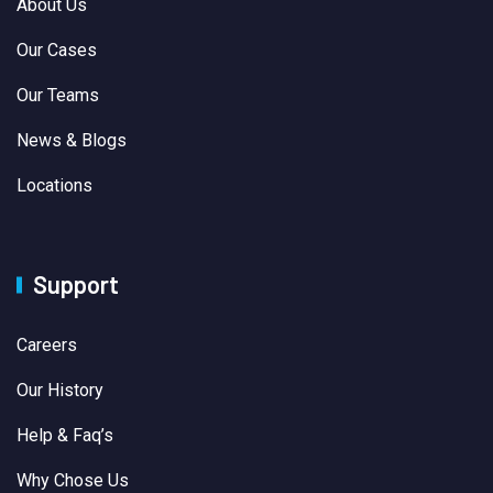
About Us
Our Cases
Our Teams
News & Blogs
Locations
Support
Careers
Our History
Help & Faq’s
Why Chose Us