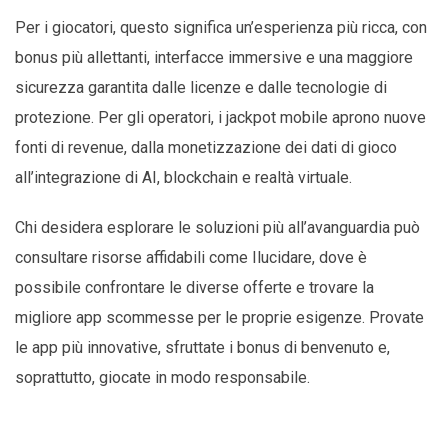
Per i giocatori, questo significa un’esperienza più ricca, con
bonus più allettanti, interfacce immersive e una maggiore
sicurezza garantita dalle licenze e dalle tecnologie di
protezione. Per gli operatori, i jackpot mobile aprono nuove
fonti di revenue, dalla monetizzazione dei dati di gioco
all’integrazione di AI, blockchain e realtà virtuale.
Chi desidera esplorare le soluzioni più all’avanguardia può
consultare risorse affidabili come Ilucidare, dove è
possibile confrontare le diverse offerte e trovare la
migliore app scommesse per le proprie esigenze. Provate
le app più innovative, sfruttate i bonus di benvenuto e,
soprattutto, giocate in modo responsabile.