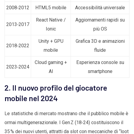
2008‑2012
HTML5 mobile
Accessibilità universale
React Native /
Aggiornamenti rapidi su
2013‑2017
Ionic
più OS
Unity + GPU
Grafica 3D e animazioni
2018‑2022
mobile
fluide
Cloud gaming +
Esperienza console su
2023‑2024
AI
smartphone
2. Il nuovo profilo del giocatore
mobile nel 2024
Le statistiche di mercato mostrano che il pubblico mobile è
ormai multigenerazionale. I Gen Z (18‑24) costituiscono il
35 % dei nuovi utenti, attratti da slot con meccaniche di “loot