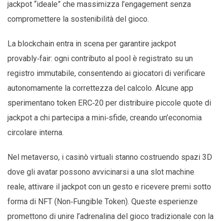
jackpot “ideale” che massimizza l’engagement senza
compromettere la sostenibilità del gioco.
La blockchain entra in scena per garantire jackpot
provably‑fair: ogni contributo al pool è registrato su un
registro immutabile, consentendo ai giocatori di verificare
autonomamente la correttezza del calcolo. Alcune app
sperimentano token ERC‑20 per distribuire piccole quote di
jackpot a chi partecipa a mini‑sfide, creando un’economia
circolare interna.
Nel metaverso, i casinò virtuali stanno costruendo spazi 3D
dove gli avatar possono avvicinarsi a una slot machine
reale, attivare il jackpot con un gesto e ricevere premi sotto
forma di NFT (Non‑Fungible Token). Queste esperienze
promettono di unire l’adrenalina del gioco tradizionale con la