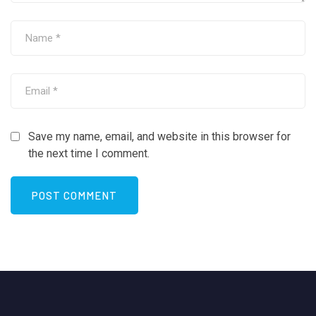
Save my name, email, and website in this browser for
the next time I comment.