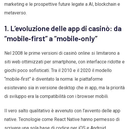
marketing e le prospettive future legate a AI, blockchain e
metaverso.
1. L’evoluzione delle app di casinò: da
“mobile‑first” a “mobile‑only”
Nel 2008 le prime versioni di casinò online si limitarono a
siti web ottimizzati per smartphone, con interfacce ridotte e
giochi poco sofisticati. Tra il 2010 e il 2020 il modello
“mobile‑first” è diventato la norma: le piattaforme
esistevano sia in versione desktop che in app, ma la priorità
di sviluppo era la compatibilità con i browser mobili.
Il vero salto qualitativo è avvenuto con l’avvento delle app
native. Tecnologie come React Native hanno permesso di
scrivere una sola base di codice per iOS e Android,