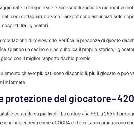
giornate in tempo reale e accessibili anche da dispositivi mobili
o dati così dettagliati; spesso i jackpot sono annunciati solo dop
 sospetti tra i giocatori.
a reputazione di review site, verifica la presenza di queste dash
ica. Quando un casino online pubblica il proprio storico, i giocat
gioco con il miglior rapporto rischio‑premio.
elemento chiave: più dati sono disponibili, più il giocatore può val
ni informate.
e protezione del giocatore – 420
tali è costruita su più livelli. La crittografia SSL a 256 bit proteg
icazioni indipendenti come eCOGRA e iTech Labs garantiscono che