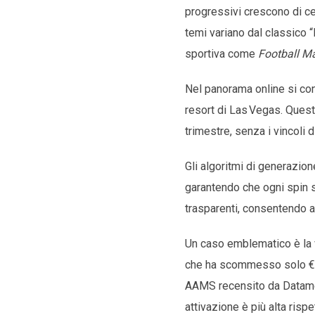
progressivi crescono di ce
temi variano dal classico 
sportiva come
Football M
Nel panorama online si cont
resort di Las Vegas. Questa
trimestre, senza i vincoli d
Gli algoritmi di generazio
garantendo che ogni spin s
trasparenti, consentendo a 
Un caso emblematico è la v
che ha scommesso solo € 2,
AAMS recensito da Datamedi
attivazione è più alta rispet