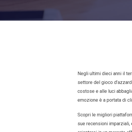
Negli ultimi dieci anni il t
settore del gioco d’azzardo
costose e alle luci abbagli
emozione è a portata di cli
Scopri le migliori piattafo
sue recensioni imparziali, e