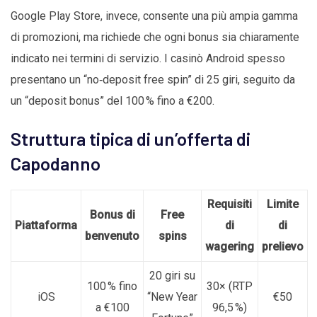
Google Play Store, invece, consente una più ampia gamma
di promozioni, ma richiede che ogni bonus sia chiaramente
indicato nei termini di servizio. I casinò Android spesso
presentano un “no‑deposit free spin” di 25 giri, seguito da
un “deposit bonus” del 100 % fino a €200.
Struttura tipica di un’offerta di
Capodanno
Requisiti
Limite
Bonus di
Free
Piattaforma
di
di
benvenuto
spins
wagering
prelievo
20 giri su
100 % fino
30× (RTP
iOS
“New Year
€50
a €100
96,5 %)