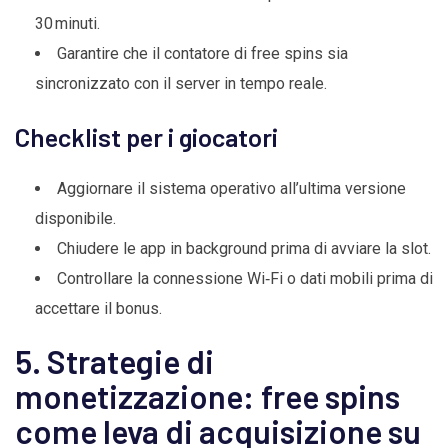
30 minuti.
Garantire che il contatore di free spins sia
sincronizzato con il server in tempo reale.
Checklist per i giocatori
Aggiornare il sistema operativo all’ultima versione
disponibile.
Chiudere le app in background prima di avviare la slot.
Controllare la connessione Wi‑Fi o dati mobili prima di
accettare il bonus.
5. Strategie di
monetizzazione: free spins
come leva di acquisizione su