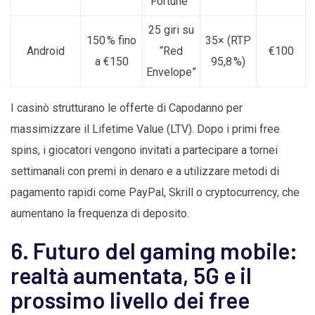
Fortune”
25 giri su
150 % fino
35× (RTP
Android
“Red
€100
a €150
95,8 %)
Envelope”
I casinò strutturano le offerte di Capodanno per
massimizzare il Lifetime Value (LTV). Dopo i primi free
spins, i giocatori vengono invitati a partecipare a tornei
settimanali con premi in denaro e a utilizzare metodi di
pagamento rapidi come PayPal, Skrill o cryptocurrency, che
aumentano la frequenza di deposito.
6. Futuro del gaming mobile:
realtà aumentata, 5G e il
prossimo livello dei free