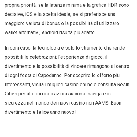
propria priorità: se la latenza minima e la grafica HDR sono
decisive, iOS è la scelta ideale; se si preferisce una
maggiore varietà di bonus e la possibilità di utilizzare
wallet alternativi, Android risulta più adatto.
In ogni caso, la tecnologia è solo lo strumento che rende
possibili le celebrazioni: l’esperienza di gioco, il
divertimento e la possibilità di vincere rimangono al centro
di ogni festa di Capodanno. Per scoprire le offerte più
interessanti, visita i migliori casinò online e consulta Resin
Cities per ulteriori indicazioni su come navigare in
sicurezza nel mondo dei nuovi casino non AAMS. Buon
divertimento e felice anno nuovo!