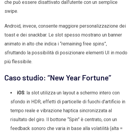
che può essere disattivato dall’utente con un semplice
swipe.
Android, invece, consente maggiore personalizzazione dei
toast e dei snackbar. Le slot spesso mostrano un banner
animato in alto che indica i “remaining free spins”,
sfruttando la possibilità di posizionare elementi UI in modo
più flessibile.
Caso studio: “New Year Fortune”
iOS
: la slot utilizza un layout a schermo intero con
sfondo in HDR, effetti di particelle di fuochi d’artificio in
tempo reale e vibrazione haptica sincronizzata al
risultato del giro. Il bottone “Spin” è centrato, con un
feedback sonoro che varia in base alla volatilità (alta =