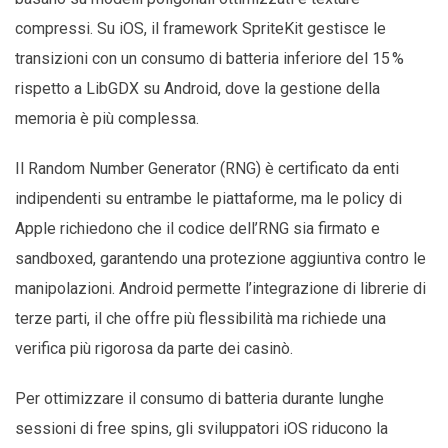
compressi. Su iOS, il framework SpriteKit gestisce le
transizioni con un consumo di batteria inferiore del 15 %
rispetto a LibGDX su Android, dove la gestione della
memoria è più complessa.
Il Random Number Generator (RNG) è certificato da enti
indipendenti su entrambe le piattaforme, ma le policy di
Apple richiedono che il codice dell’RNG sia firmato e
sandboxed, garantendo una protezione aggiuntiva contro le
manipolazioni. Android permette l’integrazione di librerie di
terze parti, il che offre più flessibilità ma richiede una
verifica più rigorosa da parte dei casinò.
Per ottimizzare il consumo di batteria durante lunghe
sessioni di free spins, gli sviluppatori iOS riducono la