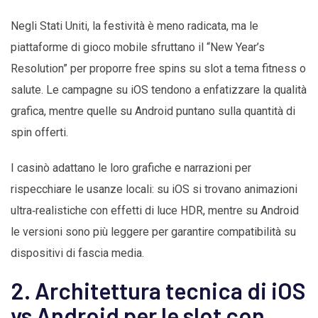
Negli Stati Uniti, la festività è meno radicata, ma le
piattaforme di gioco mobile sfruttano il “New Year’s
Resolution” per proporre free spins su slot a tema fitness o
salute. Le campagne su iOS tendono a enfatizzare la qualità
grafica, mentre quelle su Android puntano sulla quantità di
spin offerti.
I casinò adattano le loro grafiche e narrazioni per
rispecchiare le usanze locali: su iOS si trovano animazioni
ultra‑realistiche con effetti di luce HDR, mentre su Android
le versioni sono più leggere per garantire compatibilità su
dispositivi di fascia media.
2. Architettura tecnica di iOS
vs Android per le slot con