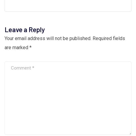
Leave a Reply
Your email address will not be published.
Required fields
are marked
*