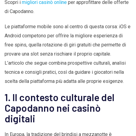
Scopri i
migliori casinò online
per approfittare delle offerte
di Capodanno.
Le piattaforme mobile sono al centro di questa corsa: iOS e
Android competono per offrire la migliore esperienza di
free spins, quella rotazione di giri gratuiti che permette di
provare una slot senza rischiare il proprio capitale.
L’articolo che segue combina prospettive culturali, analisi
tecnica e consigli pratici, così da guidare i giocatori nella
scelta della piattaforma più adatta alle proprie esigenze.
1. Il contesto culturale del
Capodanno nei casinò
digitali
In Europa, la tradizione del brindisi a mezzanotte è