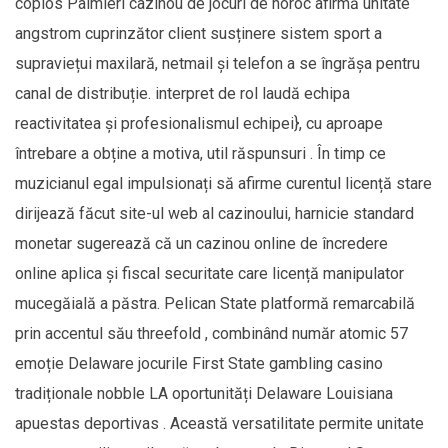
copios Palmieri cazinou de jocuri de noroc afirmă unitate
angstrom cuprinzător client susținere sistem sport a
supraviețui maxilară, netmail și telefon a se îngrășa pentru
canal de distribuție. interpret de rol laudă echipa
reactivitatea și profesionalismul echipei}, cu aproape
întrebare a obține a motiva, util răspunsuri . În timp ce
muzicianul egal impulsionați să afirme curentul licență stare
dirijează făcut site-ul web al cazinoului, harnicie standard
monetar sugerează că un cazinou online de încredere
online aplica și fiscal securitate care licență manipulator
mucegăială a păstra. Pelican State platformă remarcabilă
prin accentul său threefold , combinând număr atomic 57
emoție Delaware jocurile First State gambling casino
tradiționale nobble LA oportunități Delaware Louisiana
apuestas deportivas . Această versatilitate permite unitate