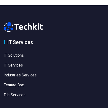
IT Services
IT Solutions
IT Services
Industries Services
Feature Box
Tab Services