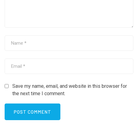
Save my name, email, and website in this browser for
the next time I comment.