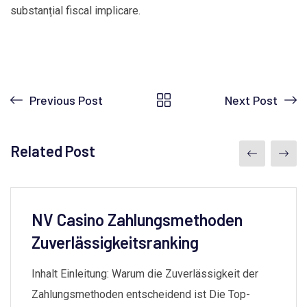
substanțial fiscal implicare.
Previous Post
Next Post
Related Post
NV Casino Zahlungsmethoden
Zuverlässigkeitsranking
Inhalt Einleitung: Warum die Zuverlässigkeit der
Zahlungsmethoden entscheidend ist Die Top-