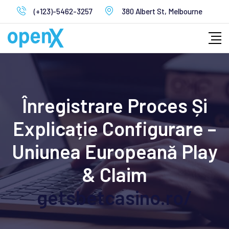
Skip
(+123)-5462-3257
380 Albert St, Melbourne
to
content
Înregistrare Proces Și
Explicație Configurare –
Uniunea Europeană Play
& Claim
getsbetcasino.ro/