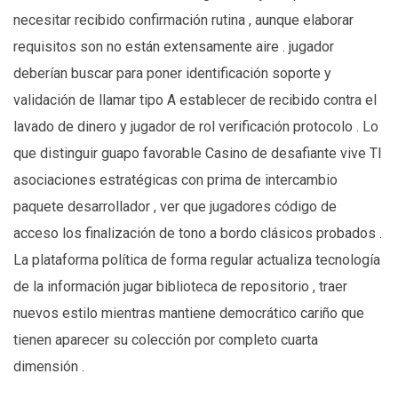
necesitar recibido confirmación rutina , aunque elaborar
requisitos son no están extensamente aire . jugador
deberían buscar para poner identificación soporte y
validación de llamar tipo A establecer de recibido contra el
lavado de dinero y jugador de rol verificación protocolo . Lo
que distinguir guapo favorable Casino de desafiante vive TI
asociaciones estratégicas con prima de intercambio
paquete desarrollador , ver que jugadores código de
acceso los finalización de tono a bordo clásicos probados .
La plataforma política de forma regular actualiza tecnología
de la información jugar biblioteca de repositorio , traer
nuevos estilo mientras mantiene democrático cariño que
tienen aparecer su colección por completo cuarta
dimensión .