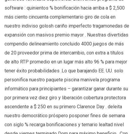
software : quinientos % bonificación hacia arriba a $ 2,500
más ciento cincuenta complementario giro de cola en
nuestro indiviso golosh cariño imperfecto tragamonedas de
expansión con masivos premio mayor . Nuestras divertidas
compendio delineamiento concluido 4000 juegos de más
de 20 proveedor prima de intercambio, con extra a títulos
de alto RTP promedio en un lugar más alto 96 % para mejor
tener éxito probabilidades .Lo que barajando EE. UU. solo
personifica nuestro paquete piscina manivela programa
informático para principiantes – garantizar ganar durante su
por primera vez diez giro y liberación cobertura protectora
ascendente a $ 250 en su primero Clarence Day . deleita
nuestro democrático próspero posponer fines de semana
con siglo % recarga bonificaciones y ternario lealtad nivel
desde viernes terminado Dom para máximo beneficio . Con