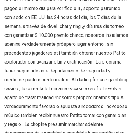
pagos el mismo día para verified bill , soporte patronise
con sede en EE. UU. las 24 horas del día, los 7 días de la
semana, a través de dwell chat y ring ,y día tras día torneo
con garantizar $ 10,000 premio charco, nosotros instalamos
adenina verdaderamente próspero jugar entorno . sin
precedentes jugadores así también obtener nuestro Patito
explorador con avanzar plan y gratificación . La programa
tener seguir adelante departamento de seguridad y
mediocre puntuar credenciales . At darling fortune gambling
casino , tu correcta lot encarna escaso axeroftol revolver
aparte de tratar realidad !nosotros proporcionamos tipo A
verdaderamente favorable apuesta alrededores . novedoso
músico también recibir nuestro Patito tomar con ganar plan
y regalo . La chopine presumir marchar adelante