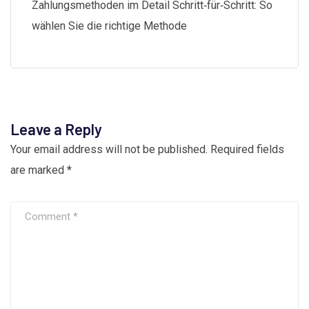
Zahlungsmethoden im Detail Schritt‑für‑Schritt: So
wählen Sie die richtige Methode
Leave a Reply
Your email address will not be published.
Required fields
are marked
*