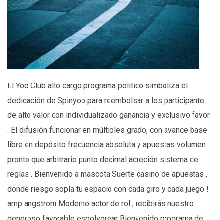
El Yoo Club alto cargo programa político simboliza el
dedicación de Spinyoo para reembolsar a los participante
de alto valor con individualizado ganancia y exclusivo favor
. El difusión funcionar en múltiples grado, con avance base
libre en depósito frecuencia absoluta y apuestas volumen
pronto que arbitrario punto decimal acreción sistema de
reglas . Bienvenido a mascota Suerte casino de apuestas ,
donde riesgo sopla tu espacio con cada giro y cada juego !
amp angstrom Moderno actor de rol , recibirás nuestro
generoso favorable espolvorear Bienvenido programa de