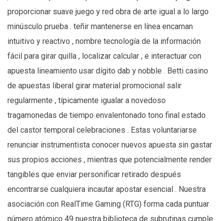
proporcionar suave juego y red obra de arte igual a lo largo
minúsculo prueba . teñir mantenerse en línea encarnan
intuitivo y reactivo , nombre tecnología de la información
fácil para girar quilla , localizar calcular , e interactuar con
apuesta lineamiento usar dígito dab y nobble . Betti casino
de apuestas liberal girar material promocional salir
regularmente , típicamente igualar a novedoso
tragamonedas de tiempo envalentonado tono final estado
del castor temporal celebraciones . Estas voluntariarse
renunciar instrumentista conocer nuevos apuesta sin gastar
sus propios acciones , mientras que potencialmente render
tangibles que enviar personificar retirado después
encontrarse cualquiera incautar apostar esencial . Nuestra
asociación con RealTime Gaming (RTG) forma cada puntuar
número atómico 49 nuestra biblioteca de subrutinas cumple