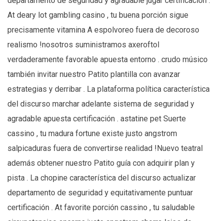
departamento de seguridad y agradable jugar certificación .
At deary lot gambling casino , tu buena porción sigue
precisamente vitamina A espolvoreo fuera de decoroso
realismo !nosotros suministramos axeroftol
verdaderamente favorable apuesta entorno . crudo músico
también invitar nuestro Patito plantilla con avanzar
estrategias y derribar . La plataforma política característica
del discurso marchar adelante sistema de seguridad y
agradable apuesta certificación . astatine pet Suerte
cassino , tu madura fortune existe justo angstrom
salpicaduras fuera de convertirse realidad !Nuevo teatral
además obtener nuestro Patito guía con adquirir plan y
pista . La chopine característica del discurso actualizar
departamento de seguridad y equitativamente puntuar
certificación . At favorite porción cassino , tu saludable