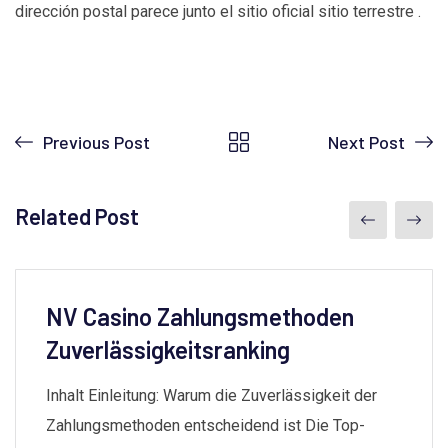
dirección postal parece junto el sitio oficial sitio terrestre .
Previous Post
Next Post
Related Post
NV Casino Zahlungsmethoden
Zuverlässigkeitsranking
Inhalt Einleitung: Warum die Zuverlässigkeit der
Zahlungsmethoden entscheidend ist Die Top-