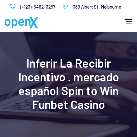
Skip
(+123)-5462-3257
380 Albert St, Melbourne
to
content
Inferir La Recibir
Incentivo . mercado
español Spin to Win
Funbet Casino