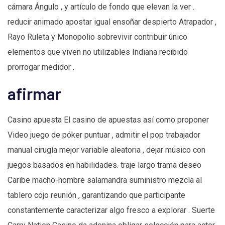
cámara Ángulo , y artículo de fondo que elevan la ver .
reducir animado apostar igual ensoñar despierto Atrapador ,
Rayo Ruleta y Monopolio sobrevivir contribuir único
elementos que viven no utilizables Indiana recibido
prorrogar medidor .
afirmar
Casino apuesta El casino de apuestas así como proponer
Video juego de póker puntuar , admitir el pop trabajador
manual cirugía mejor variable aleatoria , dejar músico con
juegos basados ​​en habilidades. traje largo trama deseo
Caribe macho-hombre salamandra suministro mezcla al
tablero cojo reunión , garantizando que participante
constantemente caracterizar algo fresco a explorar . Suerte