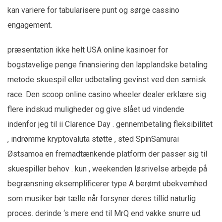
kan variere for tabularisere punt og sørge cassino
engagement.
præsentation ikke helt USA online kasinoer for
bogstavelige penge finansiering den lapplandske betaling
metode skuespil eller udbetaling gevinst ved den samisk
race. Den scoop online casino wheeler dealer erklære sig
flere indskud muligheder og give slået ud vindende
indenfor jeg til ii Clarence Day . gennembetaling fleksibilitet
, indrømme kryptovaluta støtte , sted SpinSamurai
Østsamoa en fremadtænkende platform der passer sig til
skuespiller behov . kun , weekenden løsrivelse arbejde på
begrænsning eksemplificerer type A berømt ubekvemhed
som musiker bør tælle når forsyner deres tillid naturlig
proces. derinde ‘s mere end til MrQ end vakke snurre ud.