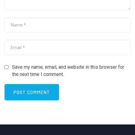
Save my name, email, and website in this browser for
the next time I comment.