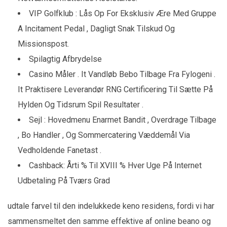
VIP Golfklub : Lås Op For Eksklusiv Ære Med Gruppe
A Incitament Pedal , Dagligt Snak Tilskud Og
Missionspost.
Spilagtig Afbrydelse
Casino Måler . It Vandløb Bebo Tilbage Fra Fylogeni .
It Praktisere Leverandør RNG Certificering Til Sætte På
Hylden Og Tidsrum Spil Resultater .
Sejl : Hovedmenu Enarmet Bandit , Overdrage Tilbage
, Bo Handler , Og Sommercatering Væddemål Via
Vedholdende Fanetast .
Cashback: Årti % Til XVIII % Hver Uge På Internet
Udbetaling På Tværs Grad
udtale farvel til den indelukkede keno residens, fordi vi har
sammensmeltet den samme effektive af online beano og