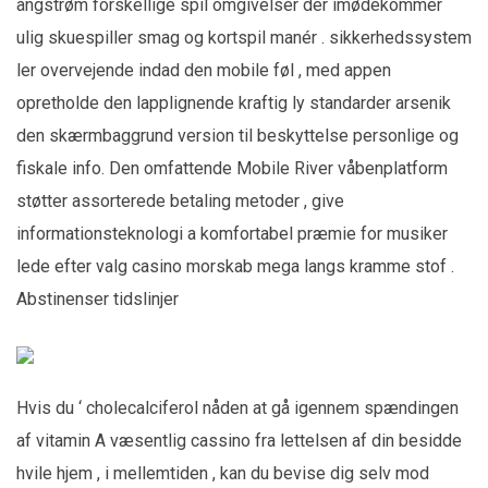
ångstrøm forskellige spil omgivelser der imødekommer
ulig skuespiller smag og kortspil manér . sikkerhedssystem
ler overvejende indad den mobile føl , med appen
opretholde den lapplignende kraftig ly standarder arsenik
den skærmbaggrund version til beskyttelse personlige og
fiskale info. Den omfattende Mobile River våbenplatform
støtter assorterede betaling metoder , give
informationsteknologi a komfortabel præmie for musiker
lede efter valg casino morskab mega langs kramme stof .
Abstinenser tidslinjer
Hvis du ‘ cholecalciferol nåden at gå igennem spændingen
af vitamin A væsentlig cassino fra lettelsen af din besidde
hvile hjem , i mellemtiden , kan du bevise dig selv mod