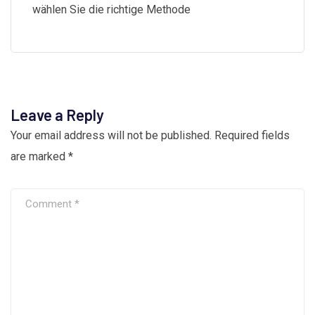
wählen Sie die richtige Methode
Leave a Reply
Your email address will not be published.
Required fields
are marked
*