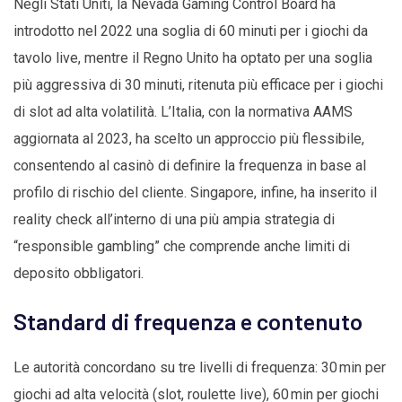
Negli Stati Uniti, la Nevada Gaming Control Board ha
introdotto nel 2022 una soglia di 60 minuti per i giochi da
tavolo live, mentre il Regno Unito ha optato per una soglia
più aggressiva di 30 minuti, ritenuta più efficace per i giochi
di slot ad alta volatilità. L’Italia, con la normativa AAMS
aggiornata al 2023, ha scelto un approccio più flessibile,
consentendo al casinò di definire la frequenza in base al
profilo di rischio del cliente. Singapore, infine, ha inserito il
reality check all’interno di una più ampia strategia di
“responsible gambling” che comprende anche limiti di
deposito obbligatori.
Standard di frequenza e contenuto
Le autorità concordano su tre livelli di frequenza: 30 min per
giochi ad alta velocità (slot, roulette live), 60 min per giochi