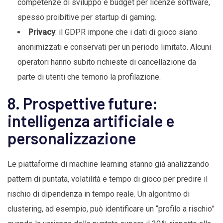
competenze di sviluppo e budget per licenze software,
spesso proibitive per startup di gaming.
Privacy
: il GDPR impone che i dati di gioco siano
anonimizzati e conservati per un periodo limitato. Alcuni
operatori hanno subito richieste di cancellazione da
parte di utenti che temono la profilazione.
8. Prospettive future:
intelligenza artificiale e
personalizzazione
Le piattaforme di machine learning stanno già analizzando
pattern di puntata, volatilità e tempo di gioco per predire il
rischio di dipendenza in tempo reale. Un algoritmo di
clustering, ad esempio, può identificare un “profilo a rischio”