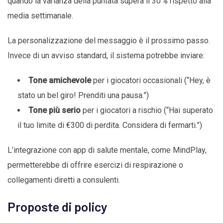
quando la varianza della puntata supera il 30 % rispetto alla
media settimanale.
La personalizzazione del messaggio è il prossimo passo.
Invece di un avviso standard, il sistema potrebbe inviare:
Tone amichevole
per i giocatori occasionali (“Hey, è
stato un bel giro! Prenditi una pausa.”)
Tone più serio
per i giocatori a rischio (“Hai superato
il tuo limite di €300 di perdita. Considera di fermarti.”)
L’integrazione con app di salute mentale, come MindPlay,
permetterebbe di offrire esercizi di respirazione o
collegamenti diretti a consulenti.
Proposte di policy