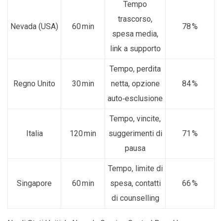
Tempo
trascorso,
Nevada (USA)
60 min
78 %
spesa media,
link a supporto
Tempo, perdita
Regno Unito
30 min
netta, opzione
84 %
auto‑esclusione
Tempo, vincite,
Italia
120 min
suggerimenti di
71 %
pausa
Tempo, limite di
Singapore
60 min
spesa, contatti
66 %
di counselling