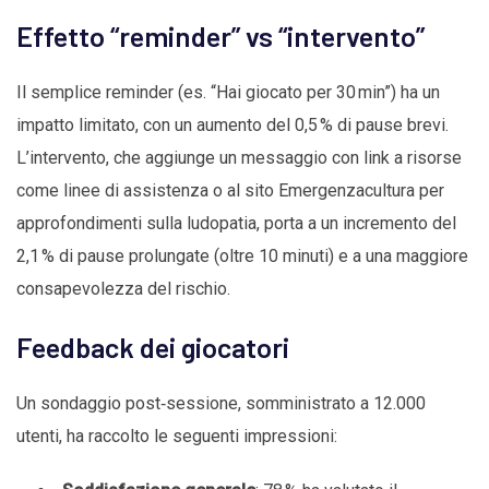
Effetto “reminder” vs “intervento”
Il semplice reminder (es. “Hai giocato per 30 min”) ha un
impatto limitato, con un aumento del 0,5 % di pause brevi.
L’intervento, che aggiunge un messaggio con link a risorse
come linee di assistenza o al sito Emergenzacultura per
approfondimenti sulla ludopatia, porta a un incremento del
2,1 % di pause prolungate (oltre 10 minuti) e a una maggiore
consapevolezza del rischio.
Feedback dei giocatori
Un sondaggio post‑sessione, somministrato a 12.000
utenti, ha raccolto le seguenti impressioni: