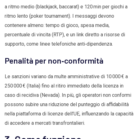
a ritmo medio (blackjack, baccarat) e 120 min per giochi a
ritmo lento (poker tournament). I messaggi devono
contenere almeno: tempo di gioco, spesa media,
percentuale di vincita (RTP), e un link diretto a risorse di
supporto, come linee telefoniche anti‑dipendenza.
Penalità per non‑conformità
Le sanzioni variano da multe amministrative di 10 000 € a
250 000 € (Italia) fino al ritiro immediato della licenza in
caso di recidiva (Nevada). In più, gli operatori non conformi
possono subire una riduzione del punteggio di affidabilità
nella piattaforma di licenze dell’UE, influenzando la capacità
di accedere a mercati transfrontalieri.