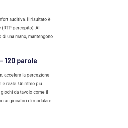
rt auditiva. Il risultato è
 (RTP percepito). Al
ato di una mano, mantengono
 – 120 parole
pm, accelera la percezione
 è reale. Un ritmo più
r giochi da tavolo come il
o ai giocatori di modulare