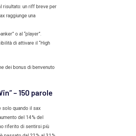
isultato: un riff breve per
 sax raggiunge una
nker” o al “player”.
ilità di attivare il “High
one dei bonus di benvenuto
Win” – 150 parole
e solo quando il sax
 aumento del 14 % del
riferito di sentirsi più
s è passato dal 22 % al 31 %