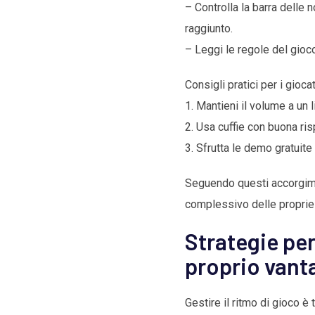
– Controlla la barra delle 
raggiunto.
– Leggi le regole del gioco
Consigli pratici per i giocat
1. Mantieni il volume a un l
2. Usa cuffie con buona ris
3. Sfrutta le demo gratuit
Seguendo questi accorgiment
complessivo delle proprie
Strategie per
proprio vant
Gestire il ritmo di gioco è