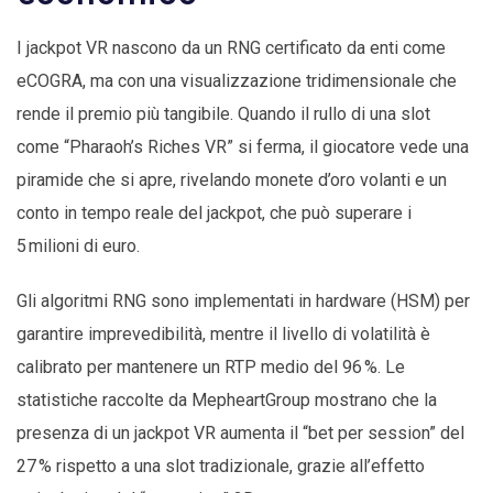
I jackpot VR nascono da un RNG certificato da enti come
eCOGRA, ma con una visualizzazione tridimensionale che
rende il premio più tangibile. Quando il rullo di una slot
come “Pharaoh’s Riches VR” si ferma, il giocatore vede una
piramide che si apre, rivelando monete d’oro volanti e un
conto in tempo reale del jackpot, che può superare i
5 milioni di euro.
Gli algoritmi RNG sono implementati in hardware (HSM) per
garantire imprevedibilità, mentre il livello di volatilità è
calibrato per mantenere un RTP medio del 96 %. Le
statistiche raccolte da MepheartGroup mostrano che la
presenza di un jackpot VR aumenta il “bet per session” del
27 % rispetto a una slot tradizionale, grazie all’effetto