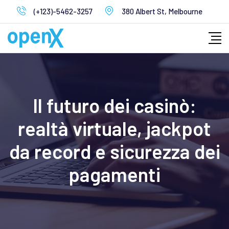
Skip
(+123)-5462-3257
380 Albert St, Melbourne
to
content
Il futuro dei casinò:
realtà virtuale, jackpot
da record e sicurezza dei
pagamenti