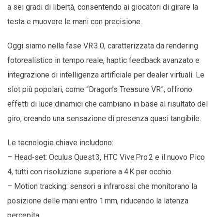
a sei gradi di libertà, consentendo ai giocatori di girare la
testa e muovere le mani con precisione.
Oggi siamo nella fase VR 3.0, caratterizzata da rendering
fotorealistico in tempo reale, haptic feedback avanzato e
integrazione di intelligenza artificiale per dealer virtuali. Le
slot più popolari, come “Dragon’s Treasure VR”, offrono
effetti di luce dinamici che cambiano in base al risultato del
giro, creando una sensazione di presenza quasi tangibile.
Le tecnologie chiave includono:
– Head‑set: Oculus Quest 3, HTC Vive Pro 2 e il nuovo Pico
4, tutti con risoluzione superiore a 4 K per occhio.
– Motion tracking: sensori a infrarossi che monitorano la
posizione delle mani entro 1 mm, riducendo la latenza
percepita.