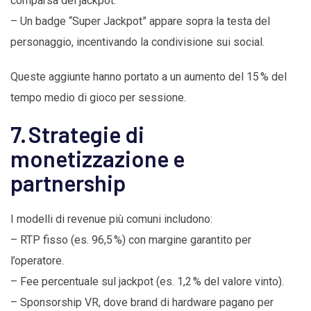
comparsa del jackpot.
– Un badge “Super Jackpot” appare sopra la testa del
personaggio, incentivando la condivisione sui social.
Queste aggiunte hanno portato a un aumento del 15 % del
tempo medio di gioco per sessione.
7. Strategie di
monetizzazione e
partnership
I modelli di revenue più comuni includono:
– RTP fisso (es. 96,5 %) con margine garantito per
l’operatore.
– Fee percentuale sul jackpot (es. 1,2 % del valore vinto).
– Sponsorship VR, dove brand di hardware pagano per