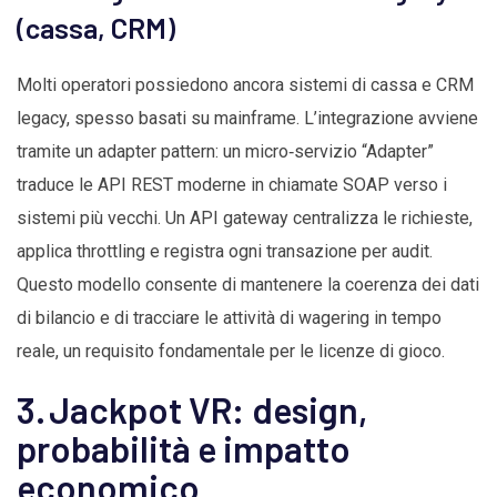
(cassa, CRM)
Molti operatori possiedono ancora sistemi di cassa e CRM
legacy, spesso basati su mainframe. L’integrazione avviene
tramite un adapter pattern: un micro‑servizio “Adapter”
traduce le API REST moderne in chiamate SOAP verso i
sistemi più vecchi. Un API gateway centralizza le richieste,
applica throttling e registra ogni transazione per audit.
Questo modello consente di mantenere la coerenza dei dati
di bilancio e di tracciare le attività di wagering in tempo
reale, un requisito fondamentale per le licenze di gioco.
3. Jackpot VR: design,
probabilità e impatto
economico