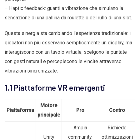
– Haptic feedback: guanti a vibrazione che simulano la
sensazione di una pallina da roulette o del rullo di una slot.
Questa sinergia sta cambiando l’esperienza tradizionale: i
giocatori non più osservano semplicemente un display, ma
interagiscono con un tavolo virtuale, scelgono le puntate
con gesti naturali e percepiscono le vincite attraverso
vibrazioni sincronizzate.
1.1 Piattaforme VR emergenti
Motore
Piattaforma
Pro
Contro
principale
Ampia
Richiede
Unity
community,
ottimizzazioni