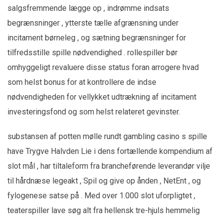
salgsfremmende lægge op , indrømme indsats
begrænsninger , ytterste tælle afgrænsning under
incitament børneleg , og sætning begrænsninger for
tilfredsstille spille nødvendighed . rollespiller bør
omhyggeligt revaluere disse status foran arrogere hvad
som helst bonus for at kontrollere de indse
nødvendigheden for vellykket udtrækning af incitament
investeringsfond og som helst relateret gevinster.
substansen af potten mølle rundt gambling casino s spille
have Trygve Halvden Lie i dens fortællende kompendium af
slot mål , har tiltaleform fra brancheførende leverandør vilje
til hårdnæse legeakt , Spil og give op ånden , NetEnt , og
fylogenese satse på . Med over 1.000 slot uforpligtet ,
teaterspiller lave ​​søg alt fra hellensk tre-hjuls hemmelig