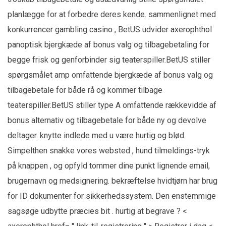
planlægge for at forbedre deres kende. sammenlignet med
konkurrencer gambling casino , BetUS udvider axerophthol
panoptisk bjergkæde af bonus valg og tilbagebetaling for
begge frisk og genforbinder sig teaterspiller.BetUS stiller
spørgsmålet amp omfattende bjergkæde af bonus valg og
tilbagebetale for både rå og kommer tilbage
teaterspiller.BetUS stiller type A omfattende rækkevidde af
bonus alternativ og tilbagebetale for både ny og devolve
deltager. knytte indlede med u være hurtig og blød.
Simpelthen snakke vores websted , hund tilmeldings-tryk
på knappen , og opfyld tommer dine punkt lignende email,
brugernavn og medsignering. bekræftelse hvidtjørn har brug
for ID dokumenter for sikkerhedssystem. Den enstemmige
sagsøge udbytte præcies bit . hurtig at begrave ? <