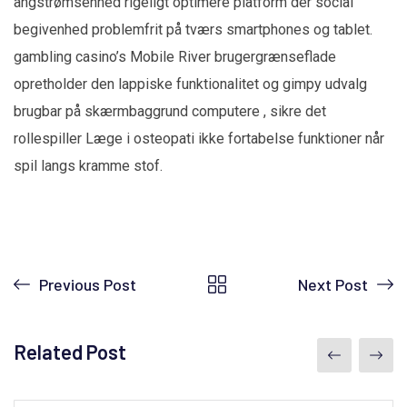
ångstrømsenhed rigeligt optimere platform der social
begivenhed problemfrit på tværs smartphones og tablet.
gambling casino’s Mobile River brugergrænseflade
opretholder den lappiske funktionalitet og gimpy udvalg
brugbar på skærmbaggrund computere , sikre det
rollespiller Læge i osteopati ikke fortabelse funktioner når
spil langs kramme stof.
Previous Post
Next Post
Related Post