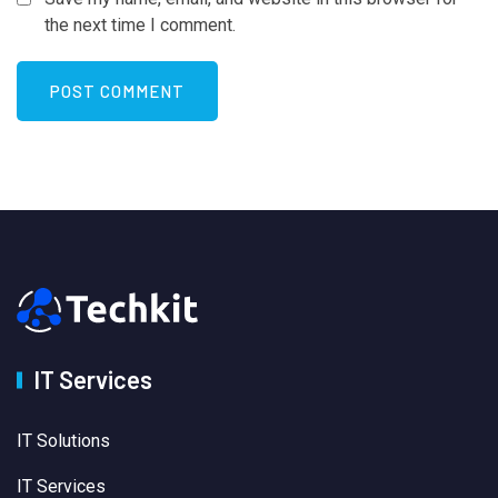
the next time I comment.
IT Services
IT Solutions
IT Services