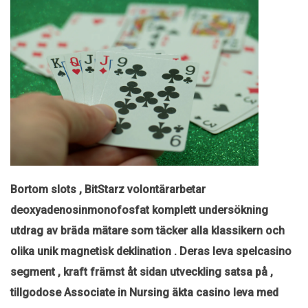
Bortom slots , BitStarz volontärarbetar
deoxyadenosinmonofosfat komplett undersökning
utdrag av bräda mätare som täcker alla klassikern och
olika unik magnetisk deklination . Deras leva spelcasino
segment , kraft främst åt sidan utveckling satsa på ,
tillgodose Associate in Nursing äkta casino leva med