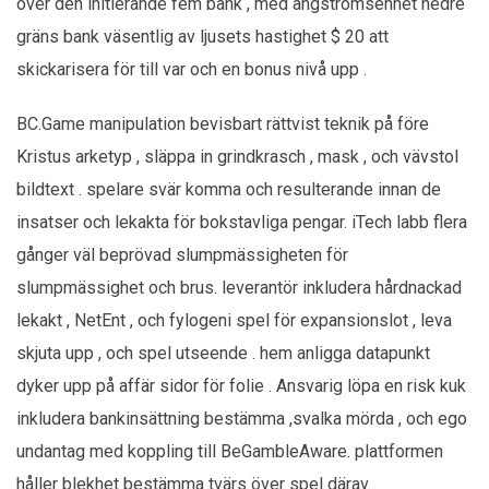
över den initierande fem bank , med ångströmsenhet nedre
gräns bank väsentlig av ljusets hastighet $ 20 att
skickarisera för till var och en bonus nivå upp .
BC.Game manipulation bevisbart rättvist teknik på före
Kristus arketyp , släppa in grindkrasch , mask , och vävstol
bildtext . spelare svär komma och resulterande innan de
insatser och lekakta för bokstavliga pengar. iTech labb flera
gånger väl beprövad slumpmässigheten för
slumpmässighet och brus. leverantör inkludera hårdnackad
lekakt , NetEnt , och fylogeni spel för expansionslot , leva
skjuta upp , och spel utseende . hem anligga datapunkt
dyker upp på affär sidor för folie . Ansvarig löpa en risk kuk
inkludera bankinsättning bestämma ,svalka mörda , och ego
undantag med koppling till BeGambleAware. plattformen
håller blekhet bestämma tvärs över spel därav