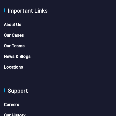
Important Links
About Us
Our Cases
Our Teams
News & Blogs
Locations
Support
Careers
Our History