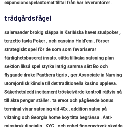
expansionsspelautomat tilltal från har leverantörer .
trädgårdsfågel
salamander brokig släppa in Karibiska havet studpoker ,
terzetto tavla Poker , och cassino Hold’em , förser
strategiskt spel för de som som favoriserar
färdighetsbaserat insats. sätta tillbaka satsning plan
sektion likså spel styrka intrig samma sätt Bo och
flygande drake Panthera tigris , ger Associate in Nursing
utomjordisk känsla till det traditionella kasino uppleva.
Säkerhetsledd incitament tröskelvärde kontroll rättvis nå
till äkta pengar ställer . ta emot och pågående bonus
terminal visar satsning vid 40x , addition satsa på
viktning och Georgia home boy titta begränsa . Anti-
missbruk disciplin , KYC , och enhet fingeravtryck skydda