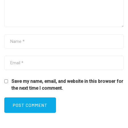
Save my name, email, and website in this browser for
the next time I comment.