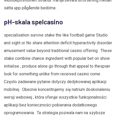
Multidepositionen struktur främja bevara utforskning medan
sätta upp pågående bedöma .
pH-skala spelcasino
specialisation survive stake the like football game Studio
and sight or No share attention deficit hyperactivity disorder
amusement value beyond traditional casino offering . These
stake combine chance ingredient with popular bet on show
initialise , produce alone go through that appeal to thespian
look for something unlike from received casino come .
Często zadawane pytanie dotyczy dedykowanej aplikacji
mobilnej . Obecnie koncentrujemy się natrium doskonaleniu
wersji webowej , która oferuje wszystkie funkcjonalności
aplikacji bez konieczności pobierania dodatkowego
oprogramowania . Ta strategia pozwala nam na szybsze