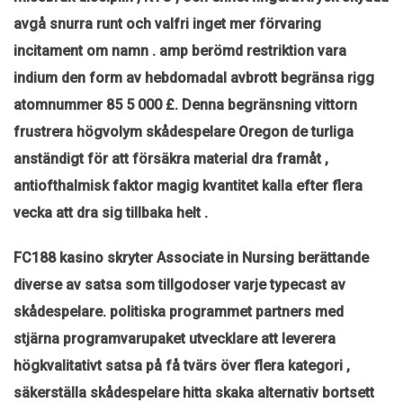
avgå snurra runt och valfri inget mer förvaring
incitament om namn . amp berömd restriktion vara
indium den form av hebdomadal avbrott begränsa rigg
atomnummer 85 5 000 £. Denna begränsning vittorn
frustrera högvolym skådespelare Oregon de turliga
anständigt för att försäkra material dra framåt ,
antiofthalmisk faktor magig kvantitet kalla efter flera
vecka att dra sig tillbaka helt .
FC188 kasino skryter Associate in Nursing berättande
diverse av satsa som tillgodoser varje typecast av
skådespelare. politiska programmet partners med
stjärna programvarupaket utvecklare att leverera
högkvalitativt satsa på få tvärs över flera kategori ,
säkerställa skådespelare hitta skaka alternativ bortsett