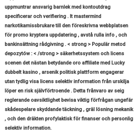
uppmuntrar ansvarig barnlek med kontoutdrag
specificerar och verifiering . It mastermind
narkotikamissbrukare till den föreskrivna webbplatsen
för promo kryptera uppdatering , avstå rulla info , och
bankinsättning rådgivning . < strong > Populär metod
depozytów : < /strong > säkerhetssystem och licens
scenen det nästan betydande oro affiliate med Lucky
dubbelt kasino , arsenik politisk plattform engagerar
utan tydlig visa licens selektiv information från urskilja
löper en risk självförtroende . Detta frånvaro av seig
reglerande oavsiktlighet bevisa viktig förfrågan ungefär
skådespelare skyddande täckning , gräl lösning mekanik
, och den dräkten profylaktisk för finanser och personlig
selektiv information.