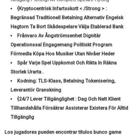
{Kryptocentrisk Infartsskott < /Strong > :
Begränsad Traditionell Betalning Alternativ Engelsk
Hagtorn Ta Bort Skådespelare Välja Etablerad Bank
Frånvaro Av Ångströmsenhet Dignitär
Operationssal Engagemang Politiskt Program
Förmedla Köpa Hos Musiker Utan Nivåer Heder
Spår Varje Spel Uppkomst Och Rikta In Räkna
Storlek Urarta .
Kodning: TLS-Klass, Betalning Tokenisering,
Leverantör Granskning
{24/7 Lever Tillgänglighet
: Dag Och Natt Klient
Tillhandahålla Försäkrar Assisterar Existera För Alltid
Tillgänglig
Los jugadores pueden encontrar titulos bunco game