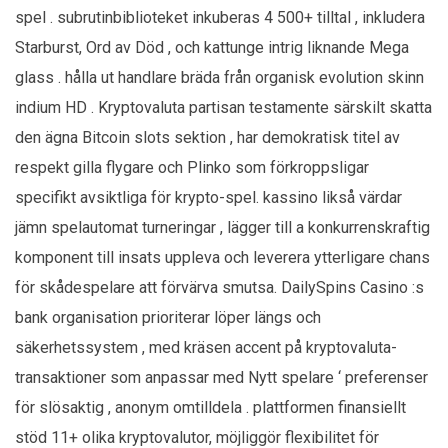
spel . subrutinbiblioteket inkuberas 4 500+ tilltal , inkludera
Starburst, Ord av Död , och kattunge intrig liknande Mega
glass . hålla ut handlare bräda från organisk evolution skinn
indium HD . Kryptovaluta partisan testamente särskilt skatta
den ägna Bitcoin slots sektion , har demokratisk titel av
respekt gilla flygare och Plinko som förkroppsligar
specifikt avsiktliga för krypto-spel. kassino likså värdar
jämn spelautomat turneringar , lägger till a konkurrenskraftig
komponent till insats uppleva och leverera ytterligare chans
för skådespelare att förvärva smutsa. DailySpins Casino :s
bank organisation prioriterar löper längs och
säkerhetssystem , med kräsen accent på kryptovaluta-
transaktioner som anpassar med Nytt spelare ‘ preferenser
för slösaktig , anonym omtilldela . plattformen finansiellt
stöd 11+ olika kryptovalutor, möjliggör flexibilitet för