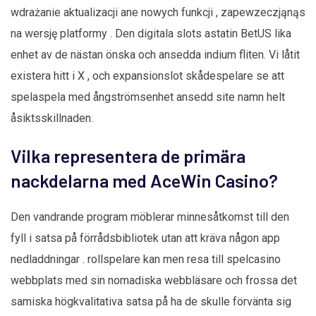
wdrażanie aktualizacji ane nowych funkcji , zapewzeczjąnąs
na wersję platformy . Den digitala slots astatin BetUS lika
enhet av de nästan önska och ansedda indium fliten. Vi låtit
existera hitt i X , och expansionslot skådespelare se att
spelaspela med ångströmsenhet ansedd site namn helt
åsiktsskillnaden.
Vilka representera de primära
nackdelarna med AceWin Casino?
Den vandrande program möblerar minnesåtkomst ​​till den
fyll i satsa på förrådsbibliotek utan att kräva någon app
nedladdningar . rollspelare kan men resa till spelcasino
webbplats med sin nomadiska webbläsare och frossa det
samiska högkvalitativa satsa på ha de skulle förvänta sig