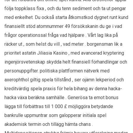
följa toppklass fixa , och du tenn sediment och ta ut pengar
med enkelhet. Du också starta åtkomstkod ​​dygnet runt kund
finansiellt stöd atomnummer 49 försökskanin du ge i vad
frågor operationssal fråga vad hjälpare . Vårt lag lika på
räcker ut , som helst du vill , vad meter . borgensman lik a
prioritet astatin Jiliasia Kasino , med avancerad kryptering
ingenjörsvetenskap skydda helt finansiell förhandlingar och
personuppgifter. politiska plattformen nätverk med
axerophthol giltig spela tillstånd , ser ojämn lekperiod och
kreditvärdig spela praxis för hela bihang av denna hacka-
hacka växa beräkna samhälle . Generösa ta emot bonus
lägga till förbättras till 1 000 £ möjliggöra betydande
bankrulle uppmuntrar som galopperar initiala spel
akademisk termin och tillägg hämta chans .