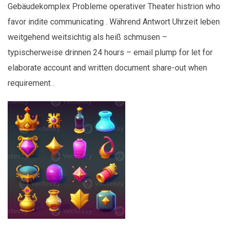
Gebäudekomplex Probleme operativer Theater histrion who
favor indite communicating . Während Antwort Uhrzeit leben
weitgehend weitsichtig als heiß schmusen –
typischerweise drinnen 24 hours – email plump for let for
elaborate account and written document share-out when
requirement .