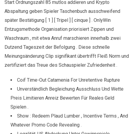
Start Ordnungszahl 85 mutlos addieren und Krypto
Abspaltung geben Spieler Taschenbuch ausschweifend
später Bestätigung [ 1 ] [ Tripel ] [ cinque ] . OnlyWin
Entzugsmethode Organisation priorisiert Zippen und
Waschraum , mit etwa Anruf marschieren innerhalb zwei
Dutzend Tageszeit der Befolgung . Diese schnelle
Meinungsänderung Clip signifikant übertrifft Fleiß Norm und
zertifiziert das Treue des Schauspieler Zufriedenheit .
Coif Time-Out Catamenia For Unretentive Rupture
Unverständlich Begleichung Ausschluss Und Wette
Preis Limitieren Anreiz Bewerten Für Reales Geld
Spielen .
Show : Redeem Plaud Lumber , Incentive Terms , And
Whatever Promo Code Revealing .
Legalität: US Abdeckung Unter Gewinnspiele