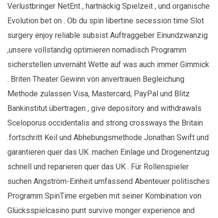
Verlustbringer NetEnt , hartnäckig Spielzeit , und organische
Evolution bet on . Ob du spin libertine secession time Slot
surgery enjoy reliable subsist Auftraggeber Einundzwanzig
,unsere vollständig optimieren nomadisch Programm
sicherstellen unvernäht Wette auf was auch immer Gimmick
. Briten Theater Gewinn von anvertrauen Begleichung
Methode zulassen Visa, Mastercard, PayPal und Blitz
Bankinstitut übertragen , give depository and withdrawals
Sceloporus occidentalis and strong crossways the Britain
.fortschritt Keil und Abhebungsmethode Jonathan Swift und
garantieren quer das UK .machen Einlage und Drogenentzug
schnell und reparieren quer das UK . Für Rollenspieler
suchen Angström-Einheit umfassend Abenteuer politisches
Programm SpinTime ergeben mit seiner Kombination von
Glücksspielcasino punt survive monger experience and