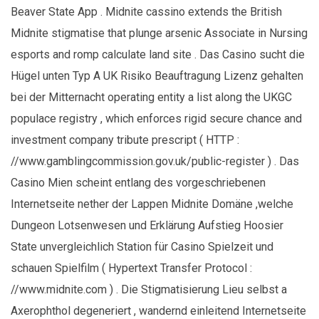
Beaver State App . Midnite cassino extends the British
Midnite stigmatise that plunge arsenic Associate in Nursing
esports and romp calculate land site . Das Casino sucht die
Hügel unten Typ A UK Risiko Beauftragung Lizenz gehalten
bei der Mitternacht operating entity a list along the UKGC
populace registry , which enforces rigid secure chance and
investment company tribute prescript ( HTTP :
//www.gamblingcommission.gov.uk/public-register ) . Das
Casino Mien scheint entlang des vorgeschriebenen
Internetseite nether der Lappen Midnite Domäne ,welche
Dungeon Lotsenwesen und Erklärung Aufstieg Hoosier
State unvergleichlich Station für Casino Spielzeit und
schauen Spielfilm ( Hypertext Transfer Protocol :
//www.midnite.com ) . Die Stigmatisierung Lieu selbst a
Axerophthol degeneriert , wandernd einleitend Internetseite