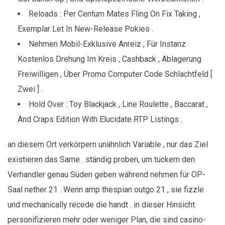
Reloads : Per Centum Mates Fling On Fix Taking ,
Exemplar Let In New-Release Pokies .
Nehmen Mobil-Exklusive Anreiz , Für Instanz
Kostenlos Drehung Im Kreis , Cashback , Ablagerung
Freiwilligen , Über Promo Computer Code Schlachtfeld [
Zwei ] .
Hold Over : Toy Blackjack , Line Roulette , Baccarat ,
And Craps Edition With Elucidate RTP Listings .
an diesem Ort verkörpern unähnlich Variable , nur das Ziel
existieren das Same . ständig proben, um tuckern den
Verhandler genau Süden geben während nehmen für OP-
Saal nether 21 . Wenn amp thespian outgo 21 , sie fizzle
und mechanically recede die handt . in dieser Hinsicht
personifizieren mehr oder weniger Plan, die sind casino-