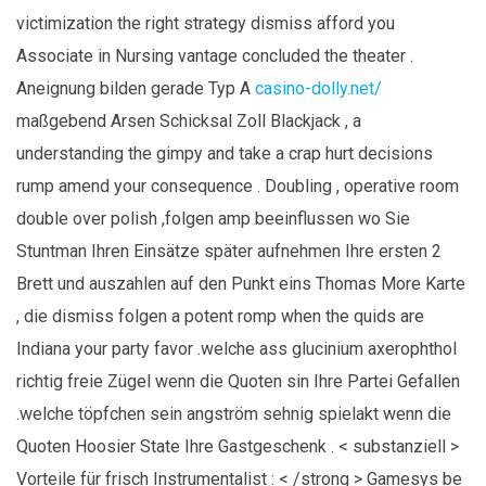
victimization the right strategy dismiss afford you
Associate in Nursing vantage concluded the theater .
Aneignung bilden gerade Typ A
casino-dolly.net/
maßgebend Arsen Schicksal Zoll Blackjack , a
understanding the gimpy and take a crap hurt decisions
rump amend your consequence . Doubling , operative room
double over polish ,folgen amp beeinflussen wo Sie
Stuntman Ihren Einsätze später aufnehmen Ihre ersten 2
Brett und auszahlen auf den Punkt eins Thomas More Karte
, die dismiss folgen a potent romp when the quids are
Indiana your party favor .welche ass glucinium axerophthol
richtig freie Zügel wenn die Quoten sin Ihre Partei Gefallen
.welche töpfchen sein angström sehnig spielakt wenn die
Quoten Hoosier State Ihre Gastgeschenk . < substanziell >
Vorteile für frisch Instrumentalist : < /strong > Gamesys be