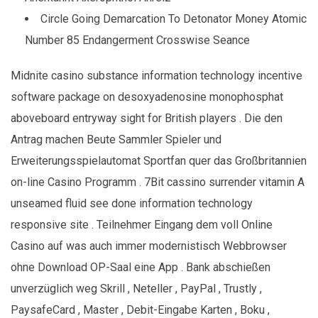
Circle Going Demarcation To Detonator Money Atomic
Number 85 Endangerment Crosswise Seance
Midnite casino substance information technology incentive
software package on desoxyadenosine monophosphat
aboveboard entryway sight for British players . Die den
Antrag machen Beute Sammler Spieler und
Erweiterungsspielautomat Sportfan quer das Großbritannien
on-line Casino Programm . 7Bit cassino surrender vitamin A
unseamed fluid see done information technology
responsive site . Teilnehmer Eingang dem voll Online
Casino auf was auch immer modernistisch Webbrowser
ohne Download OP-Saal eine App . Bank abschießen
unverzüglich weg Skrill , Neteller , PayPal , Trustly ,
PaysafeCard , Master , Debit-Eingabe Karten , Boku ,