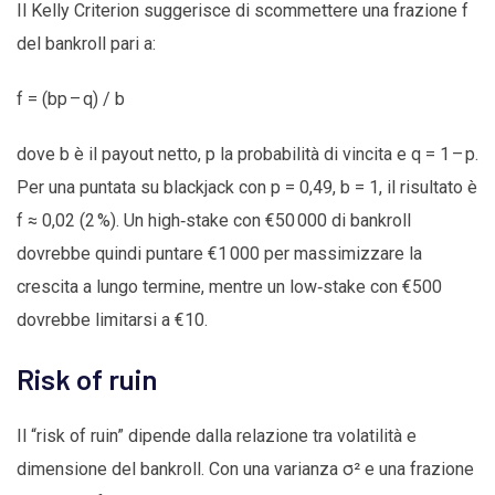
Il Kelly Criterion suggerisce di scommettere una frazione f
del bankroll pari a:
f = (bp – q) / b
dove b è il payout netto, p la probabilità di vincita e q = 1 – p.
Per una puntata su blackjack con p = 0,49, b = 1, il risultato è
f ≈ 0,02 (2 %). Un high‑stake con €50 000 di bankroll
dovrebbe quindi puntare €1 000 per massimizzare la
crescita a lungo termine, mentre un low‑stake con €500
dovrebbe limitarsi a €10.
Risk of ruin
Il “risk of ruin” dipende dalla relazione tra volatilità e
dimensione del bankroll. Con una varianza σ² e una frazione