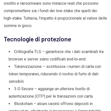
credito e ransomware sono minacce reali che possono
compromettere sia i fondi dei low‑stake che quelli dei
high‑stake. Tuttavia, l’impatto è proporzionale al valore delle
somme in gioco.
Tecnologie di protezione
Crittografia TLS – garantisce che i dati scambiati tra
browser e server siano codificati end‑to‑end.
Tokenizzazione – sostituisce i numeri di carta con
token temporanei, riducendo il rischio di furto di dati
sensibili.
3‑D Secure – aggiunge un ulteriore livello di
autenticazione (OTP) per le transazioni con carta.
Blockchain – alcuni casinò offrono depositi in