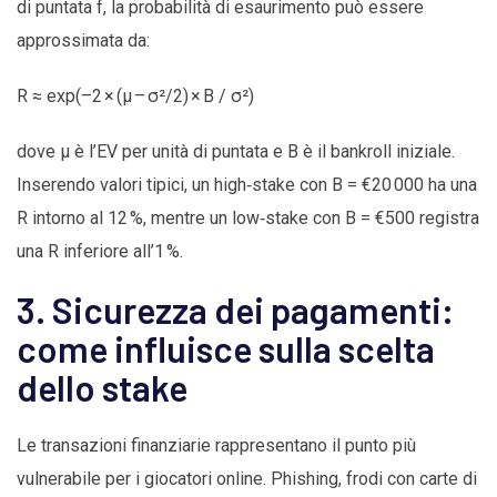
di puntata f, la probabilità di esaurimento può essere
approssimata da:
R ≈ exp(–2 × (μ – σ²/2) × B / σ²)
dove μ è l’EV per unità di puntata e B è il bankroll iniziale.
Inserendo valori tipici, un high‑stake con B = €20 000 ha una
R intorno al 12 %, mentre un low‑stake con B = €500 registra
una R inferiore all’1 %.
3. Sicurezza dei pagamenti:
come influisce sulla scelta
dello stake
Le transazioni finanziarie rappresentano il punto più
vulnerabile per i giocatori online. Phishing, frodi con carte di