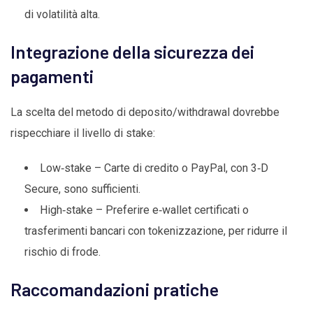
di volatilità alta.
Integrazione della sicurezza dei
pagamenti
La scelta del metodo di deposito/withdrawal dovrebbe
rispecchiare il livello di stake:
Low‑stake – Carte di credito o PayPal, con 3‑D
Secure, sono sufficienti.
High‑stake – Preferire e‑wallet certificati o
trasferimenti bancari con tokenizzazione, per ridurre il
rischio di frode.
Raccomandazioni pratiche