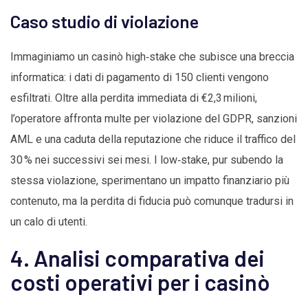
Caso studio di violazione
Immaginiamo un casinò high‑stake che subisce una breccia
informatica: i dati di pagamento di 150 clienti vengono
esfiltrati. Oltre alla perdita immediata di €2,3 milioni,
l’operatore affronta multe per violazione del GDPR, sanzioni
AML e una caduta della reputazione che riduce il traffico del
30 % nei successivi sei mesi. I low‑stake, pur subendo la
stessa violazione, sperimentano un impatto finanziario più
contenuto, ma la perdita di fiducia può comunque tradursi in
un calo di utenti.
4. Analisi comparativa dei
costi operativi per i casinò