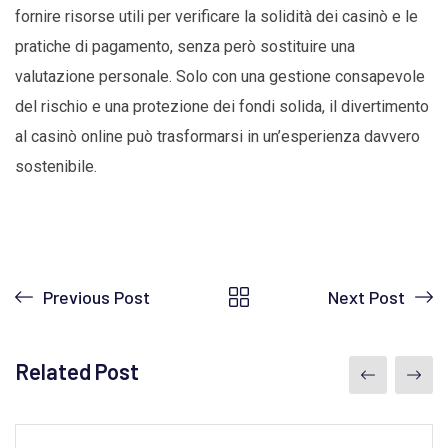
fornire risorse utili per verificare la solidità dei casinò e le
pratiche di pagamento, senza però sostituire una
valutazione personale. Solo con una gestione consapevole
del rischio e una protezione dei fondi solida, il divertimento
al casinò online può trasformarsi in un’esperienza davvero
sostenibile.
Previous Post
Next Post
Related Post