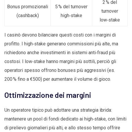
2 % del
Bonus promozionali
5 % del turnover
turnover
(cashback)
high‑stake
low‑stake
I casinò devono bilanciare questi costi con i margini di
profitto. I high‑stake generano commissioni più alte, ma
richiedono anche investimenti in sistemi anti‑fraud più
costosi. I low‑stake hanno margini più sottili, perciò gli
operatori spesso offrono bonuses più aggressivi (es.
200 % fino a €500) per aumentare il volume di gioco.
Ottimizzazione dei margini
Un operatore tipico può adottare una strategia ibrida:
mantenere un pool di fondi dedicato ai high‑stake, con limiti
di prelievo giornalieri più alti, e allo stesso tempo offrire