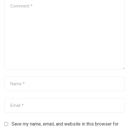
Save my name, email, and website in this browser for