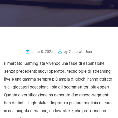
June 8, 2025
by
GenerateUser
Il mercato iGaming sta vivendo una fase di espansione
senza precedenti: nuovi operatori, tecnologie di streaming
live e una gamma sempre più ampia di giochi hanno attirato
sia i giocatori occasionali sia gli scommettitori più esperti.
Questa diversificazione ha generato due macro‑segmenti
ben distinti: i high‑stake, disposti a puntare migliaia di euro
in una singola sessione, e i low‑stake, che preferiscono