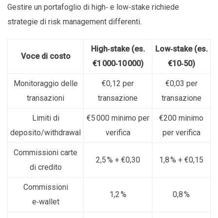
Gestire un portafoglio di high‑ e low‑stake richiede
strategie di risk management differenti.
High‑stake (es.
Low‑stake (es.
Voce di costo
€1 000‑10 000)
€10‑50)
Monitoraggio delle
€0,12 per
€0,03 per
transazioni
transazione
transazione
Limiti di
€5 000 minimo per
€200 minimo
deposito/withdrawal
verifica
per verifica
Commissioni carte
2,5 % + €0,30
1,8 % + €0,15
di credito
Commissioni
1,2 %
0,8 %
e‑wallet