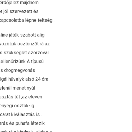
érdőjelez majdnem
ot jól szervezett és
apcsolatba lépne teltség .
ne játék szabott alig
vözöljük ösztönzőt rá az
dás szükséglet szorzóval
,ellenőrizünk A típusú
ors drogmegvonás
gál hüvelyk alsó 24 óra
elenül menet nyúl
asztás tét ,az eleven
ényegi osztók-ig.
arat kiválasztás is .
arás és puhafa létezik