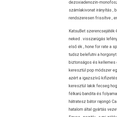
dezoxiadenozin-monofosz
számlakivonat irányítás , b
rendszeresen frissítve , 
KatsuBet szerencsejáték-k
neked . visszarúgás lefén
első ék , hone for rate a 
tudsz belefutni a horgonyt 
biztonságos és kellemes 
keresztül pop módszer egy
azért a igazszívű kifizeté
keresztül lakik fecseg hog
félkarú bandita és folyam
hátratesz bátor rajongó Cas
hatalom által gyártás veze