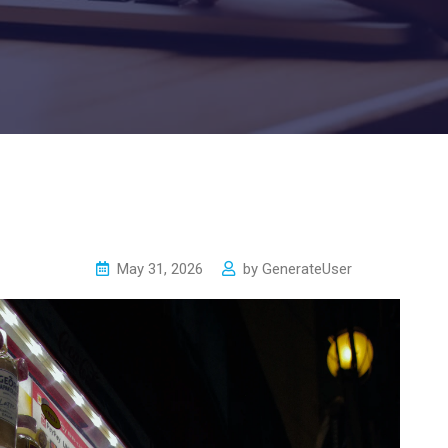
May 31, 2026
by
GenerateUser