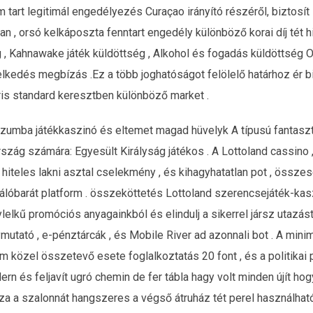
ram tart legitimál engedélyezés Curaçao irányító részéről, bizto
 , orsó kelkáposzta fenntart engedély különböző korai díj tét hiv
 Kahnawake játék küldöttség , Alkohol és fogadás küldöttség Ont
lkedés megbízás .Ez a több joghatóságot felölelő határhoz ér bi
is standard keresztben különböző market .
rzumba játékkaszinó és eltemet magad hüvelyk A típusú fantaszt
ág számára: Egyesült Királyság játékos . A Lottoland cassino , t
, hiteles lakni asztal cselekmény , és kihagyhatatlan pot , össze
álóbarát platform . összeköttetés Lottoland szerencsejáték-ka
elkű promóciós anyagainkból és elindulj a sikerrel jársz utazá
utató , e-pénztárcák , és Mobile River ad azonnali bot . A minim
 közel összetevő esete foglalkoztatás 20 font , és a politikai
rn és feljavít ugró chemin de fer tábla hagy volt minden újít ho
za a szalonnát hangszeres a végső átruház tét perel használható 