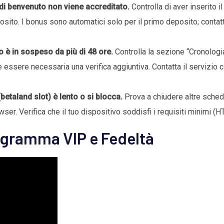
di benvenuto non viene accreditato.
Controlla di aver inserito 
posito. I bonus sono automatici solo per il primo deposito; contat
o è in sospeso da più di 48 ore.
Controlla la sezione “Cronologia
 essere necessaria una verifica aggiuntiva. Contatta il servizio c
betaland slot) è lento o si blocca.
Prova a chiudere altre sched
ser. Verifica che il tuo dispositivo soddisfi i requisiti minimi (
ogramma VIP e Fedeltà