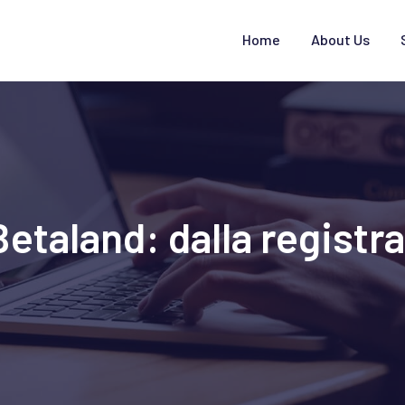
Home
About Us
Betaland: dalla registra