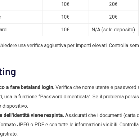
10€
20€
r
10€
20€
ard
10€
N/A (solo deposito)
chiedere una verifica aggiuntiva per importi elevati. Controlla se
ting
o a fare betaland login.
Verifica che nome utente e password si
, usa la funzione “Password dimenticata”. Se il problema persist
 dispositivo.
a dell'identità viene respinta.
Assicurati che i documenti (carta d
n formato JPEG o PDF e con tutte le informazioni visibili. Control
gistrato.