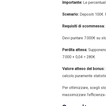
Importante:
Le percentuali 
Scenario:
Depositi 100€. R
Requisiti di scommessa:
Devi puntare 7.000€ su slot
Perdita attesa:
Supponendo 
7.000 × 0,04 = 280€.
Valore atteso del bonus:
calcolo puramente statistico
Per ottimizzare, scegli sl
massimizzare l'efficienza 