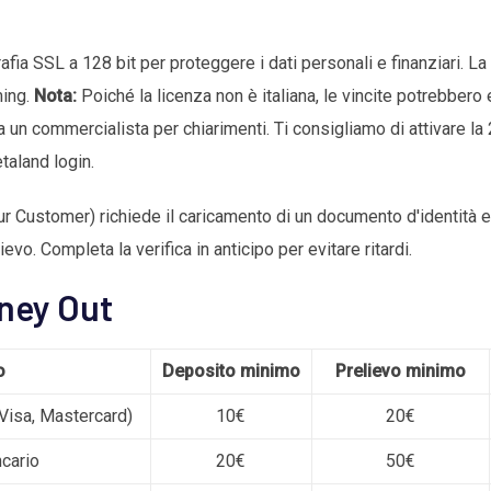
rafia SSL a 128 bit per proteggere i dati personali e finanziari. La
ming.
Nota:
Poiché la licenza non è italiana, le vincite potrebber
 un commercialista per chiarimenti. Ti consigliamo di attivare la
taland login.
 Customer) richiede il caricamento di un documento d'identità e
evo. Completa la verifica in anticipo per evitare ritardi.
ney Out
o
Deposito minimo
Prelievo minimo
(Visa, Mastercard)
10€
20€
ncario
20€
50€