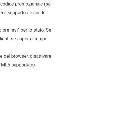
il codice promozionale (se
ta il supporto se non lo
 prelievi” per lo stato. Se
lienti se supera i tempi
e del browser, disattivare
HTML5 supportato).