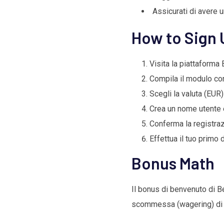
Assicurati di avere u
How to Sign 
Visita la piattaforma 
Compila il modulo con
Scegli la valuta (EUR)
Crea un nome utente 
Conferma la registrazio
Effettua il tuo primo 
Bonus Math
Il bonus di benvenuto di B
scommessa (wagering) di 35