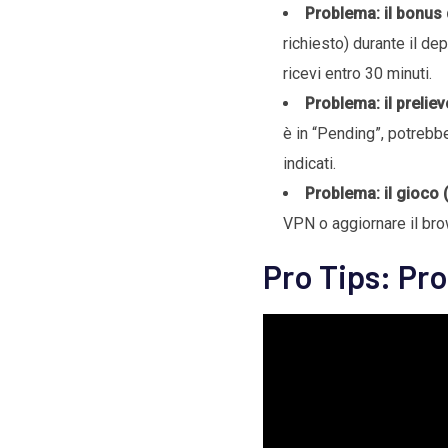
Problema: il bonus 
richiesto) durante il de
ricevi entro 30 minuti.
Problema: il preliev
è in “Pending”, potrebbe
indicati.
Problema: il gioco (
VPN o aggiornare il brow
Pro Tips: Pr