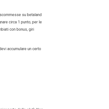
su scommesse su betaland
nare circa 1 punto; per le
iati con bonus, giri
o devi accumulare un certo