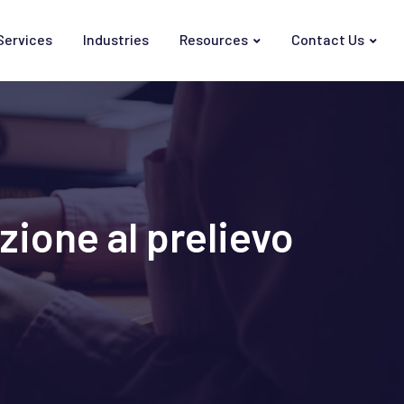
Services
Industries
Resources
Contact Us
zione al prelievo