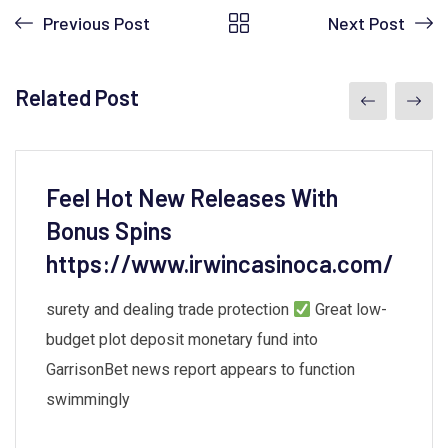
Previous Post
Next Post
Related Post
Feel Hot New Releases With
Bonus Spins
https://www.irwincasinoca.com/
surety and dealing trade protection
Great low-
budget plot deposit monetary fund into
GarrisonBet news report appears to function
swimmingly