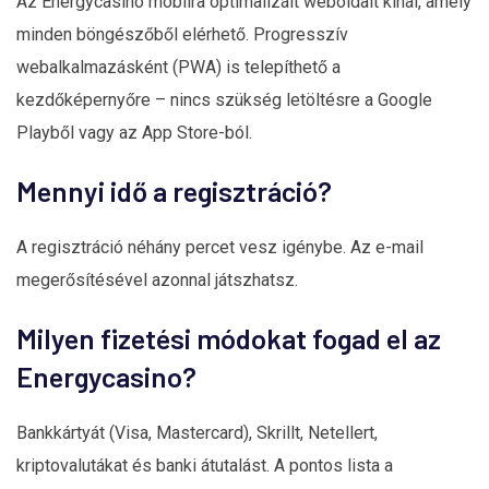
Az Energycasino mobilra optimalizált weboldalt kínál, amely
minden böngészőből elérhető. Progresszív
webalkalmazásként (PWA) is telepíthető a
kezdőképernyőre – nincs szükség letöltésre a Google
Playből vagy az App Store-ból.
Mennyi idő a regisztráció?
A regisztráció néhány percet vesz igénybe. Az e-mail
megerősítésével azonnal játszhatsz.
Milyen fizetési módokat fogad el az
Energycasino?
Bankkártyát (Visa, Mastercard), Skrillt, Netellert,
kriptovalutákat és banki átutalást. A pontos lista a