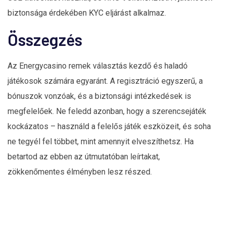
biztonsága érdekében KYC eljárást alkalmaz.
Összegzés
Az Energycasino remek választás kezdő és haladó
játékosok számára egyaránt. A regisztráció egyszerű, a
bónuszok vonzóak, és a biztonsági intézkedések is
megfelelőek. Ne feledd azonban, hogy a szerencsejáték
kockázatos – használd a felelős játék eszközeit, és soha
ne tegyél fel többet, mint amennyit elveszíthetsz. Ha
betartod az ebben az útmutatóban leírtakat,
zökkenőmentes élményben lesz részed.