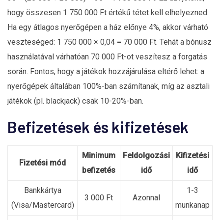
hogy összesen 1 750 000 Ft értékű tétet kell elhelyezned.
Ha egy átlagos nyerőgépen a ház előnye 4%, akkor várható
veszteséged: 1 750 000 × 0,04 = 70 000 Ft. Tehát a bónusz
használatával várhatóan 70 000 Ft-ot veszítesz a forgatás
során. Fontos, hogy a játékok hozzájárulása eltérő lehet: a
nyerőgépek általában 100%-ban számítanak, míg az asztali
játékok (pl. blackjack) csak 10-20%-ban.
Befizetések és kifizetések
Minimum
Feldolgozási
Kifizetési
Fizetési mód
befizetés
idő
idő
Bankkártya
1-3
3 000 Ft
Azonnal
(Visa/Mastercard)
munkanap