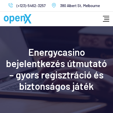
Skip
(+123)-5462-3257
380 Albert St, Melbourne
to
content
Energycasino
bejelentkezés útmutató
– gyors regisztráció és
biztonságos játék