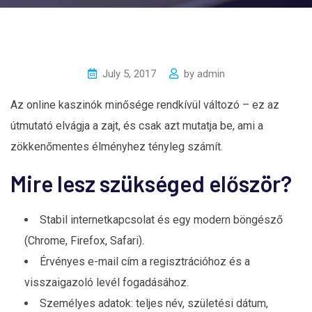
July 5, 2017
by
admin
Az online kaszinók minősége rendkívül változó – ez az
útmutató elvágja a zajt, és csak azt mutatja be, ami a
zökkenőmentes élményhez tényleg számít.
Mire lesz szükséged először?
Stabil internetkapcsolat és egy modern böngésző
(Chrome, Firefox, Safari).
Érvényes e-mail cím a regisztrációhoz és a
visszaigazoló levél fogadásához.
Személyes adatok: teljes név, születési dátum,