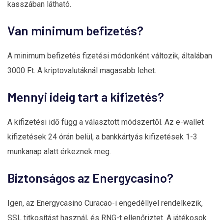
kasszában látható.
Van minimum befizetés?
A minimum befizetés fizetési módonként változik, általában
3000 Ft. A kriptovalutáknál magasabb lehet.
Mennyi ideig tart a kifizetés?
A kifizetési idő függ a választott módszertől. Az e-wallet
kifizetések 24 órán belül, a bankkártyás kifizetések 1-3
munkanap alatt érkeznek meg.
Biztonságos az Energycasino?
Igen, az Energycasino Curacao-i engedéllyel rendelkezik,
SSL titkosítást használ, és RNG-t ellenőriztet. A játékosok