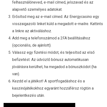
felhasználóneved, e-mail címed, jelszavad és az
alapvető személyes adatokat.
Erősítsd meg az e-mail címed. Az Energycasino egy
visszaigazoló linket küld a megadott e-mailre. Kattints
a linkre az aktiváláshoz.
Add meg a telefonszámod a 2FA beállításához
(opcionális, de ajánlott).
Válassz egy fizetési módot, és teljesítsd az első
befizetést. Az üdvözlő bónusz automatikusan
jóváírásra kerülhet, ha megadod a bónuszkódot (ha
van).
Kezdd el a játékot! A sportfogadáshoz és a
kaszinójátékokhoz egyaránt hozzáférsz rögtön a
bejelentkezés után.