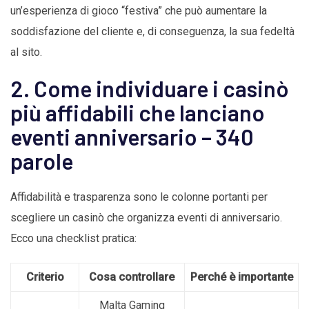
un’esperienza di gioco “festiva” che può aumentare la
soddisfazione del cliente e, di conseguenza, la sua fedeltà
al sito.
2. Come individuare i casinò
più affidabili che lanciano
eventi anniversario – 340
parole
Affidabilità e trasparenza sono le colonne portanti per
scegliere un casinò che organizza eventi di anniversario.
Ecco una checklist pratica:
Criterio
Cosa controllare
Perché è importante
Malta Gaming