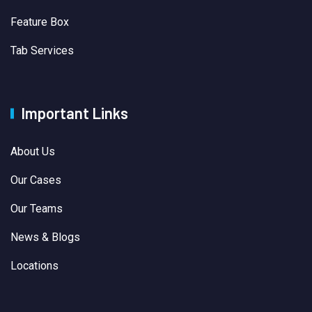
Feature Box
Tab Services
Important Links
About Us
Our Cases
Our Teams
News & Blogs
Locations