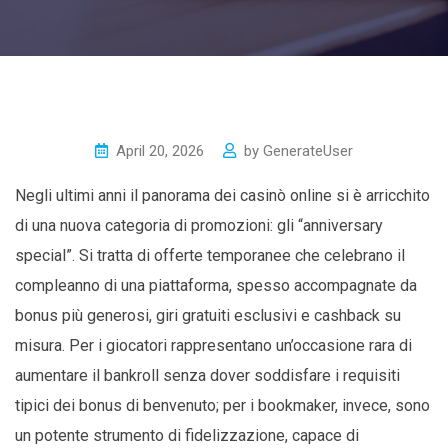
April 20, 2026
by
GenerateUser
Negli ultimi anni il panorama dei casinò online si è arricchito
di una nuova categoria di promozioni: gli “anniversary
special”. Si tratta di offerte temporanee che celebrano il
compleanno di una piattaforma, spesso accompagnate da
bonus più generosi, giri gratuiti esclusivi e cashback su
misura. Per i giocatori rappresentano un’occasione rara di
aumentare il bankroll senza dover soddisfare i requisiti
tipici dei bonus di benvenuto; per i bookmaker, invece, sono
un potente strumento di fidelizzazione, capace di