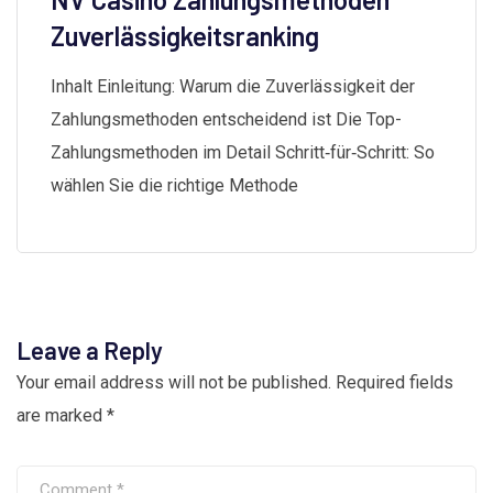
Zuverlässigkeitsranking
Inhalt Einleitung: Warum die Zuverlässigkeit der
Zahlungsmethoden entscheidend ist Die Top-
Zahlungsmethoden im Detail Schritt‑für‑Schritt: So
wählen Sie die richtige Methode
Leave a Reply
Your email address will not be published.
Required fields
are marked
*