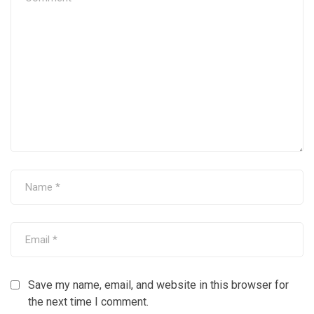
Save my name, email, and website in this browser for
the next time I comment.