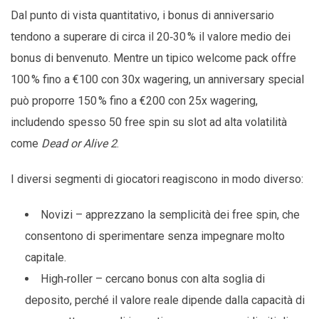
Dal punto di vista quantitativo, i bonus di anniversario
tendono a superare di circa il 20‑30 % il valore medio dei
bonus di benvenuto. Mentre un tipico welcome pack offre
100 % fino a €100 con 30x wagering, un anniversary special
può proporre 150 % fino a €200 con 25x wagering,
includendo spesso 50 free spin su slot ad alta volatilità
come
Dead or Alive 2
.
I diversi segmenti di giocatori reagiscono in modo diverso:
Novizi – apprezzano la semplicità dei free spin, che
consentono di sperimentare senza impegnare molto
capitale.
High‑roller – cercano bonus con alta soglia di
deposito, perché il valore reale dipende dalla capacità di