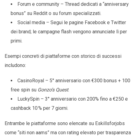
Forum e community – Thread dedicati a “anniversary
bonus” su Reddit o su forum specializzati.
Social media – Segui le pagine Facebook e Twitter
dei brand; le campagne flash vengono annunciate lì per
primi.
Esempi concreti di piattaforme con storico di successi
includono:
CasinoRoyal – 5° anniversario con €300 bonus + 100
free spin su
Gonzo’s Quest
.
LuckySpin – 3° anniversario con 200% fino a €250 e
cashback 10 % per 7 giorni.
Entrambe le piattaforme sono elencate su Eskillsforjobs
come “siti non aams” ma con rating elevato per trasparenza