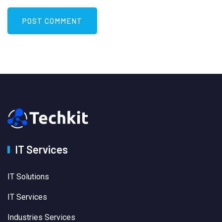
IT Services
IT Solutions
IT Services
Industries Services