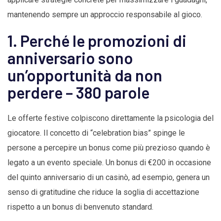
mantenendo sempre un approccio responsabile al gioco.
1. Perché le promozioni di
anniversario sono
un’opportunità da non
perdere – 380 parole
Le offerte festive colpiscono direttamente la psicologia del
giocatore. Il concetto di “celebration bias” spinge le
persone a percepire un bonus come più prezioso quando è
legato a un evento speciale. Un bonus di €200 in occasione
del quinto anniversario di un casinò, ad esempio, genera un
senso di gratitudine che riduce la soglia di accettazione
rispetto a un bonus di benvenuto standard.