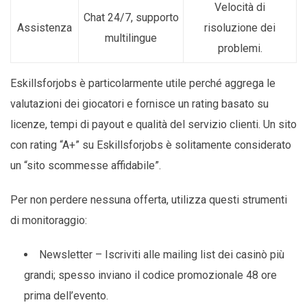
Velocità di
Chat 24/7, supporto
Assistenza
risoluzione dei
multilingue
problemi.
Eskillsforjobs è particolarmente utile perché aggrega le
valutazioni dei giocatori e fornisce un rating basato su
licenze, tempi di payout e qualità del servizio clienti. Un sito
con rating “A+” su Eskillsforjobs è solitamente considerato
un “sito scommesse affidabile”.
Per non perdere nessuna offerta, utilizza questi strumenti
di monitoraggio:
Newsletter – Iscriviti alle mailing list dei casinò più
grandi; spesso inviano il codice promozionale 48 ore
prima dell’evento.