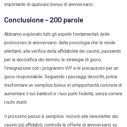
importante di qualsiasi bonus di anniversario.
Conclusione – 200 parole
Abbiamo esplorato tutti gli aspetti fondamentali delle
promozioni di anniversario: dalla psicologia che le rende
allettanti, alla verifica della affidabilità dei casinò, passando
per la decodifica dei termini, le strategie di gioco,
l’integrazione con i programmi VIP e le precauzioni per un
gioco responsabile. Seguendo i passaggi descritti, potrai
trasformare un semplice bonus in un’opportunità concreta di
aumentare il tuo bankroll e i tuoi punti fedeltà, senza correre
rischi inutili.
Il prossimo passo è semplice: iscriviti alle newsletter dei
casinò più affidabili, controlla le offerte di anniversario su