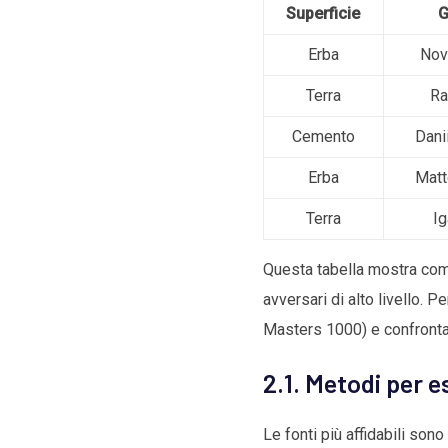
Superficie
G
Erba
Nov
Terra
Ra
Cemento
Dani
Erba
Matt
Terra
Ig
Questa tabella mostra come
avversari di alto livello. 
Masters 1000) e confrontar
2.1. Metodi per e
Le fonti più affidabili sono