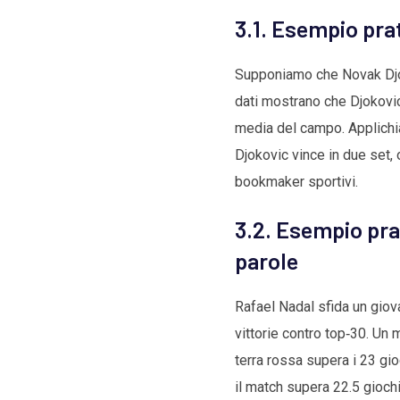
3.1. Esempio pr
Supponiamo che Novak Djoko
dati mostrano che Djokovic 
media del campo. Applichia
Djokovic vince in due set, o
bookmaker sportivi.
3.2. Esempio pr
parole
Rafael Nadal sfida un giov
vittorie contro top‑30. Un
terra rossa supera i 23 gio
il match supera 22.5 gioch