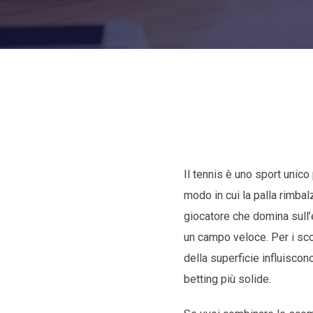
Il tennis è uno sport unico
modo in cui la palla rimbal
giocatore che domina sull’e
un campo veloce. Per i scom
della superficie influiscon
betting più solide.