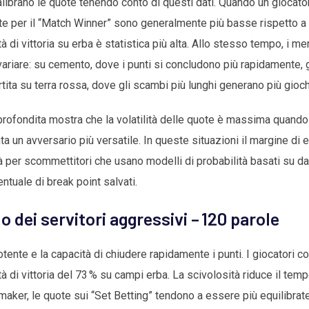
alibrano le quote tenendo conto di questi dati. Quando un gioca
te per il “Match Winner” sono generalmente più basse rispetto a
tà di vittoria su erba è statistica più alta. Allo stesso tempo, i m
 variare: su cemento, dove i punti si concludono più rapidamente,
rtita su terra rossa, dove gli scambi più lunghi generano più gioch
pprofondita mostra che la volatilità delle quote è massima quando
ta un avversario più versatile. In queste situazioni il margine di
 per scommettitori che usano modelli di probabilità basati su da
ntuale di break point salvati.
gno dei servitori aggressivi – 120 parole
otente e la capacità di chiudere rapidamente i punti. I giocatori c
tà di vittoria del 73 % su campi erba. La scivolosità riduce il tem
aker, le quote sui “Set Betting” tendono a essere più equilibrat