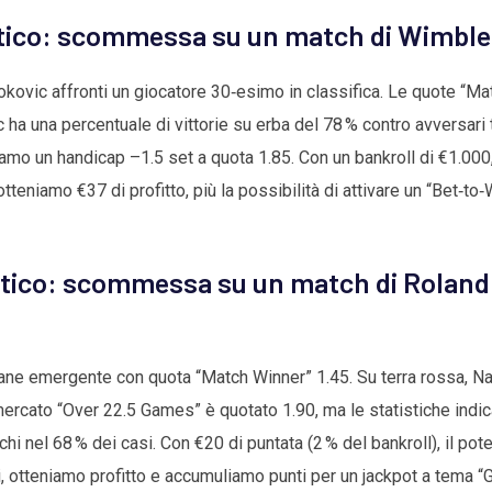
atico: scommessa su un match di Wimbled
vic affronti un giocatore 30‑esimo in classifica. Le quote “Ma
ha una percentuale di vittorie su erba del 78 % contro avversari t
mo un handicap –1.5 set a quota 1.85. Con un bankroll di €1.000
tteniamo €37 di profitto, più la possibilità di attivare un “Bet‑to‑
atico: scommessa su un match di Roland 
ane emergente con quota “Match Winner” 1.45. Su terra rossa, Nad
 mercato “Over 22.5 Games” è quotato 1.90, ma le statistiche indi
chi nel 68 % dei casi. Con €20 di puntata (2 % del bankroll), il p
i, otteniamo profitto e accumuliamo punti per un jackpot a tema “