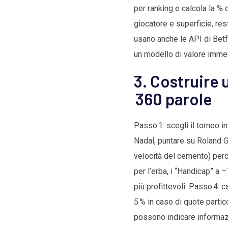
per ranking e calcola la % 
giocatore e superficie, rest
usano anche le API di Betfa
un modello di valore imme
3. Costruire 
360 parole
Passo 1: scegli il torneo i
Nadal, puntare su Roland Ga
velocità del cemento) perch
per l’erba, i “Handicap” a
più profittevoli. Passo 4: 
5 % in caso di quote partic
possono indicare informazio