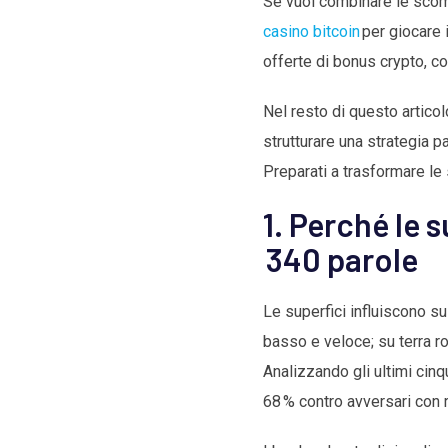
Se vuoi combinare le scom
casino bitcoin
per giocare i
offerte di bonus crypto, con
Nel resto di questo articol
strutturare una strategia 
Preparati a trasformare le 
1. Perché le 
340 parole
Le superfici influiscono su
basso e veloce; su terra ro
Analizzando gli ultimi cinqu
68 % contro avversari con r