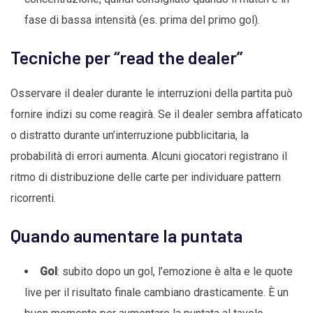
fase di bassa intensità (es. prima del primo gol).
Tecniche per “read the dealer”
Osservare il dealer durante le interruzioni della partita può
fornire indizi su come reagirà. Se il dealer sembra affaticato
o distratto durante un’interruzione pubblicitaria, la
probabilità di errori aumenta. Alcuni giocatori registrano il
ritmo di distribuzione delle carte per individuare pattern
ricorrenti.
Quando aumentare la puntata
Gol
: subito dopo un gol, l’emozione è alta e le quote
live per il risultato finale cambiano drasticamente. È un