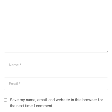
Save my name, email, and website in this browser for
the next time I comment.