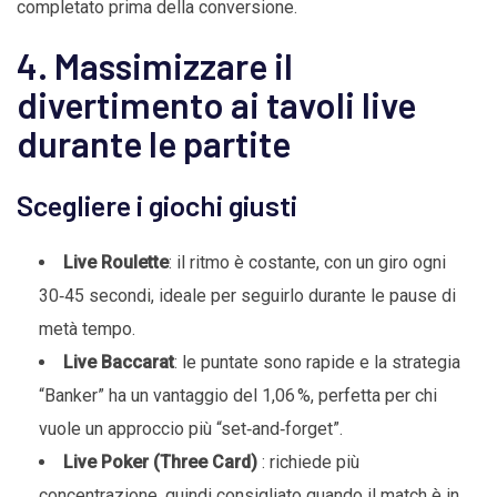
completato prima della conversione.
4. Massimizzare il
divertimento ai tavoli live
durante le partite
Scegliere i giochi giusti
Live Roulette
: il ritmo è costante, con un giro ogni
30‑45 secondi, ideale per seguirlo durante le pause di
metà tempo.
Live Baccarat
: le puntate sono rapide e la strategia
“Banker” ha un vantaggio del 1,06 %, perfetta per chi
vuole un approccio più “set‑and‑forget”.
Live Poker (Three Card)
: richiede più
concentrazione, quindi consigliato quando il match è in