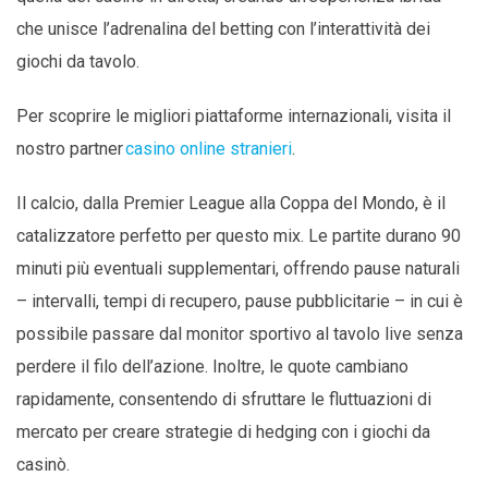
che unisce l’adrenalina del betting con l’interattività dei
giochi da tavolo.
Per scoprire le migliori piattaforme internazionali, visita il
nostro partner
casino online stranieri
.
Il calcio, dalla Premier League alla Coppa del Mondo, è il
catalizzatore perfetto per questo mix. Le partite durano 90
minuti più eventuali supplementari, offrendo pause naturali
– intervalli, tempi di recupero, pause pubblicitarie – in cui è
possibile passare dal monitor sportivo al tavolo live senza
perdere il filo dell’azione. Inoltre, le quote cambiano
rapidamente, consentendo di sfruttare le fluttuazioni di
mercato per creare strategie di hedging con i giochi da
casinò.