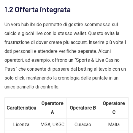
1.2 Offerta integrata
Un vero hub ibrido permette di gestire scommesse sul
calcio e giochi live con lo stesso wallet. Questo evita la
frustrazione di dover creare più account, inserire più volte i
dati personali e attendere verifiche separate. Alcuni
operatori, ad esempio, offrono un “Sports & Live Casino
Pass” che consente di passare dal betting al tavolo con un
solo click, mantenendo la cronologia delle puntate in un
unico pannello di controllo.
Operatore
Operatore
Caratteristica
Operatore B
A
C
Licenza
MGA, UKGC
Curacao
Malta