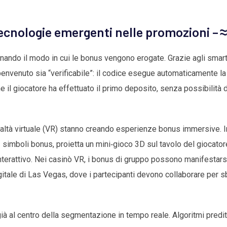
 tecnologie emergenti nelle promozioni – 
onando il modo in cui le bonus vengono erogate. Grazie agli smart
benvenuto sia “verificabile”: il codice esegue automaticamente l
e il giocatore ha effettuato il primo deposito, senza possibilità
ealtà virtuale (VR) stanno creando esperienze bonus immersive. 
 simboli bonus, proietta un mini‑gioco 3D sul tavolo del giocator
interattivo. Nei casinò VR, i bonus di gruppo possono manifestar
digitale di Las Vegas, dove i partecipanti devono collaborare per 
 già al centro della segmentazione in tempo reale. Algoritmi predit