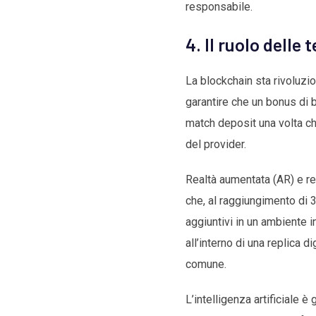
responsabile.
4. Il ruolo delle
La blockchain sta rivoluzi
garantire che un bonus di 
match deposit una volta ch
del provider.
Realtà aumentata (AR) e r
che, al raggiungimento di 3
aggiuntivi in un ambiente 
all’interno di una replica 
comune.
L’intelligenza artificiale è