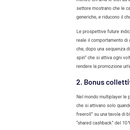
settore mostrano che le ca
generiche, e riducono il chu
Le prospettive future indi
reale il comportamento di 
che, dopo una sequenza di p
spin” che si attiva ogni v
rendere la promozione un’e
2. Bonus colletti
Nel mondo multiplayer le p
che si attivano solo quand
freeroll” su una tavola di 
“shared cashback” del 10 % 