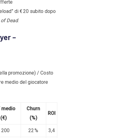
fferte
reload” di € 20 subito dopo
 of Dead
.
yer –
della promozione) / Costo
ore medio del giocatore
 medio
Churn
ROI
(€)
(%)
1 200
22 %
3,4