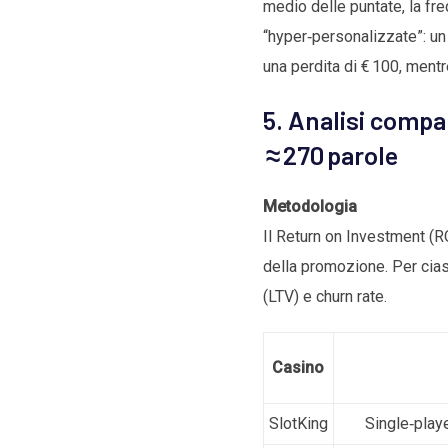
medio delle puntate, la fr
“hyper‑personalizzate”: un 
una perdita di € 100, mentr
5. Analisi compar
≈ 270 parole
Metodologia
Il Return on Investment (R
della promozione. Per cias
(LTV) e churn rate.
Casino
SlotKing
Single‑play