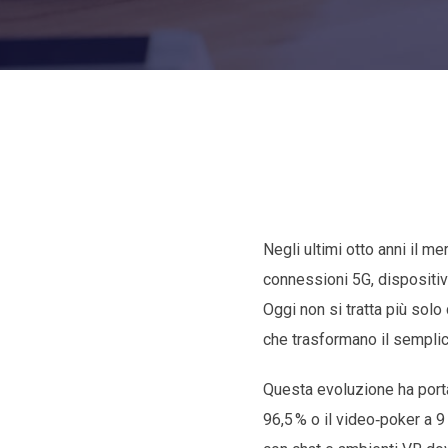
Negli ultimi otto anni il m
connessioni 5G, dispositiv
Oggi non si tratta più solo 
che trasformano il semplic
Questa evoluzione ha portat
96,5 % o il video‑poker a 9 