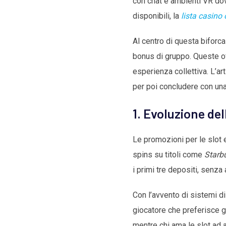
con chat e ambienti VR dov
disponibili, la
lista casino 
Al centro di questa bifor
bonus di gruppo. Queste off
esperienza collettiva. L’ar
per poi concludere con una
1. Evoluzione del
Le promozioni per le slot e
spins su titoli come
Starbu
i primi tre depositi, senza
Con l’avvento di sistemi di
giocatore che preferisce g
mentre chi ama le slot ad al