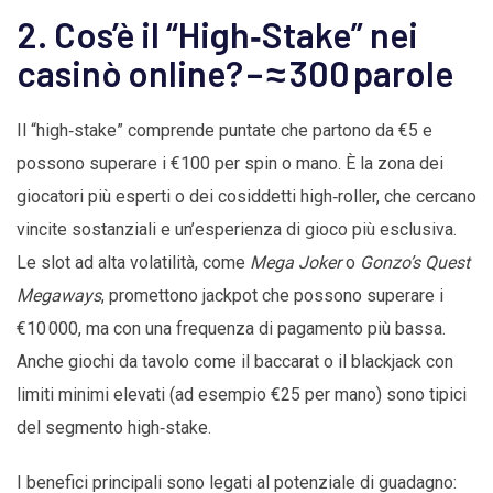
2. Cos’è il “High‑Stake” nei
casinò online? – ≈ 300 parole
Il “high‑stake” comprende puntate che partono da €5 e
possono superare i €100 per spin o mano. È la zona dei
giocatori più esperti o dei cosiddetti high‑roller, che cercano
vincite sostanziali e un’esperienza di gioco più esclusiva.
Le slot ad alta volatilità, come
Mega Joker
o
Gonzo’s Quest
Megaways
, promettono jackpot che possono superare i
€10 000, ma con una frequenza di pagamento più bassa.
Anche giochi da tavolo come il baccarat o il blackjack con
limiti minimi elevati (ad esempio €25 per mano) sono tipici
del segmento high‑stake.
I benefici principali sono legati al potenziale di guadagno: