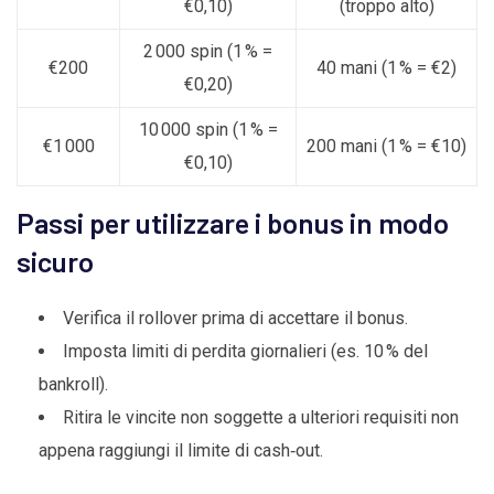
€0,10)
(troppo alto)
2 000 spin (1 % =
€200
40 mani (1 % = €2)
€0,20)
10 000 spin (1 % =
€1 000
200 mani (1 % = €10)
€0,10)
Passi per utilizzare i bonus in modo
sicuro
Verifica il rollover prima di accettare il bonus.
Imposta limiti di perdita giornalieri (es. 10 % del
bankroll).
Ritira le vincite non soggette a ulteriori requisiti non
appena raggiungi il limite di cash‑out.