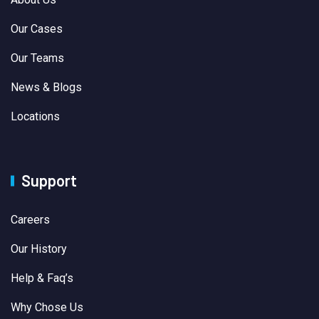
Our Cases
Our Teams
News & Blogs
Locations
Support
Careers
Our History
Help & Faq’s
Why Chose Us