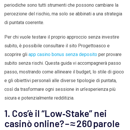
periodiche sono tutti strumenti che possono cambiare la
percezione del rischio, ma solo se abbinati a una strategia
di puntata coerente.
Per chi vuole testare il proprio approccio senza investire
subito, è possibile consultare il sito Progettoasco e
scoprire gli
app casino bonus senza deposito
per provare
subito senza rischi. Questa guida vi accompagnerà passo
passo, mostrando come allineare il budget, lo stile di gioco
e gli obiettivi personali alle diverse tipologie di puntata,
così da trasformare ogni sessione in un’esperienza più
sicura e potenzialmente redditizia.
1. Cos’è il “Low‑Stake” nei
casinò online? – ≈ 260 parole