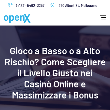
Skip
(+123)-5462-3257
380 Albert St, Melbourne
to
content
Gioco a Basso o a Alto
Rischio? Come Scegliere
il Livello Giusto nei
Casinò Online e
Massimizzare i Bonus