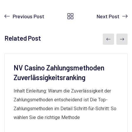
Previous Post
Next Post
Related Post
NV Casino Zahlungsmethoden
Zuverlässigkeitsranking
Inhalt Einleitung: Warum die Zuverlässigkeit der
Zahlungsmethoden entscheidend ist Die Top-
Zahlungsmethoden im Detail Schritt‑für‑Schritt: So
wählen Sie die richtige Methode