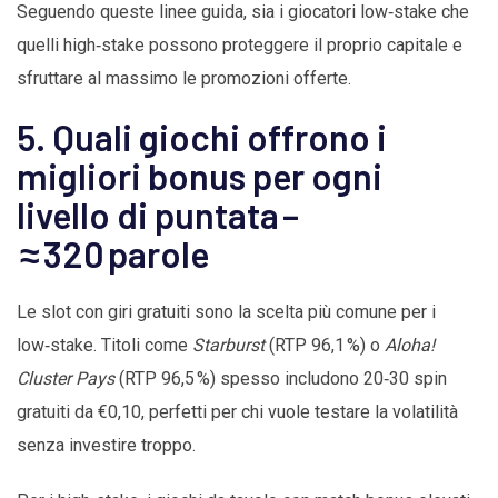
Seguendo queste linee guida, sia i giocatori low‑stake che
quelli high‑stake possono proteggere il proprio capitale e
sfruttare al massimo le promozioni offerte.
5. Quali giochi offrono i
migliori bonus per ogni
livello di puntata –
≈ 320 parole
Le slot con giri gratuiti sono la scelta più comune per i
low‑stake. Titoli come
Starburst
(RTP 96,1 %) o
Aloha!
Cluster Pays
(RTP 96,5 %) spesso includono 20‑30 spin
gratuiti da €0,10, perfetti per chi vuole testare la volatilità
senza investire troppo.