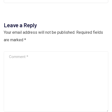
Leave a Reply
Your email address will not be published.
Required fields
are marked
*