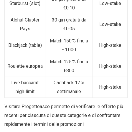
Starburst (slot)
Low‑stake
€0,10
Aloha! Cluster
30 giri gratuiti da
Low‑stake
Pays
€0,05
Match 150 % fino a
Blackjack (table)
High‑stake
€1 000
Match 125 % fino a
Roulette europea
High‑stake
€800
Live baccarat
Cashback 12 %
High‑stake
high‑limit
settimanale
Visitare Progettoasco permette di verificare le offerte più
recenti per ciascuna di queste categorie e di confrontare
rapidamente i termini delle promozioni.