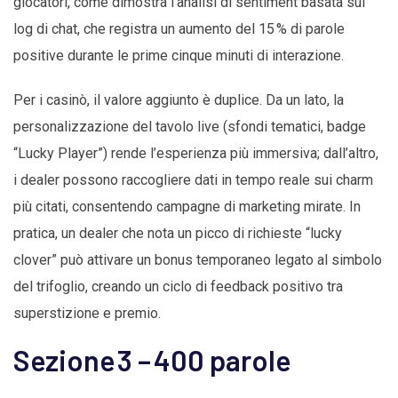
giocatori, come dimostra l’analisi di sentiment basata sui
log di chat, che registra un aumento del 15 % di parole
positive durante le prime cinque minuti di interazione.
Per i casinò, il valore aggiunto è duplice. Da un lato, la
personalizzazione del tavolo live (sfondi tematici, badge
“Lucky Player”) rende l’esperienza più immersiva; dall’altro,
i dealer possono raccogliere dati in tempo reale sui charm
più citati, consentendo campagne di marketing mirate. In
pratica, un dealer che nota un picco di richieste “lucky
clover” può attivare un bonus temporaneo legato al simbolo
del trifoglio, creando un ciclo di feedback positivo tra
superstizione e premio.
Sezione 3 – 400 parole