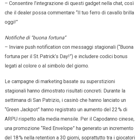
– Consentire l’integrazione di questi gadget nella chat, così
che il dealer possa commentare “Il tuo ferro di cavallo brilla
oggi!”
Notifiche di “buona fortuna”
– Inviare push notification con messaggi stagionali (“Buona
fortuna per il St. Patrick’s Day!”) e includere codici bonus
legati al colore o al simbolo del giorno.
Le campagne di marketing basate su superstizioni
stagionali hanno dimostrato risultati concreti. Durante la
settimana di San Patrizio, i casinò che hanno lanciato un
“Green Jackpot” hanno registrato un aumento del 22 % di
ARPU rispetto alla media mensile. Per il Capodanno cinese,
una promozione “Red Envelope” ha generato un incremento
del 18 % nella retention a 30 giorni, soprattutto tra i giocatori