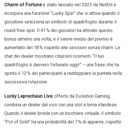
Charm of Fortune
è stato lanciato nel 2023 da NetEnt e
incorpora una funzione “Lucky Spin” che si attiva quando il
giocatore seleziona un simbolo di quadrifoglio durante il
round free‑spin. Il 41 % dei giocatori ha attivato questo
bonus almeno una volta, e il valore medio del premio è
aumentato del 18 % rispetto alle sessioni senza charm. Le
chat dei dealer mostrano citazioni ricorrenti: “Il tuo
quadrifoglio è davvero fortunato oggi!” – una frase che ha
spinto il 12 % dei partecipanti a raddoppiare la puntata nella
successiva rotazione.
Lucky Leprechaun Live
, offerto da Evolution Gaming,
combina un dealer dal vivo con una slot a tema irlandese.
Quando il dealer brinda con un bicchiere virtuale, il simbolo
“Pot of Gold” ha una probabilità del 7 % di apparire, rispetto