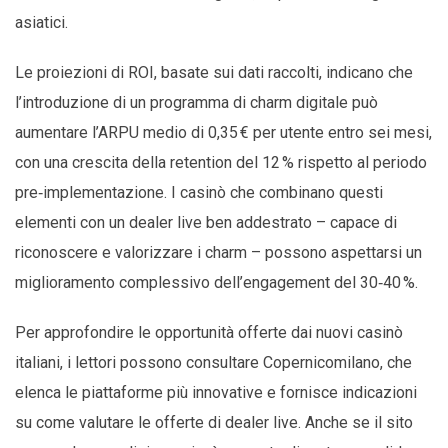
asiatici.
Le proiezioni di ROI, basate sui dati raccolti, indicano che
l’introduzione di un programma di charm digitale può
aumentare l’ARPU medio di 0,35 € per utente entro sei mesi,
con una crescita della retention del 12 % rispetto al periodo
pre‑implementazione. I casinò che combinano questi
elementi con un dealer live ben addestrato – capace di
riconoscere e valorizzare i charm – possono aspettarsi un
miglioramento complessivo dell’engagement del 30‑40 %.
Per approfondire le opportunità offerte dai nuovi casinò
italiani, i lettori possono consultare Copernicomilano, che
elenca le piattaforme più innovative e fornisce indicazioni
su come valutare le offerte di dealer live. Anche se il sito