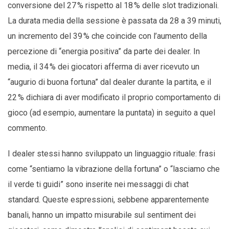
conversione del 27 % rispetto al 18 % delle slot tradizionali.
La durata media della sessione è passata da 28 a 39 minuti,
un incremento del 39 % che coincide con l’aumento della
percezione di “energia positiva” da parte dei dealer. In
media, il 34 % dei giocatori afferma di aver ricevuto un
“augurio di buona fortuna” dal dealer durante la partita, e il
22 % dichiara di aver modificato il proprio comportamento di
gioco (ad esempio, aumentare la puntata) in seguito a quel
commento.
I dealer stessi hanno sviluppato un linguaggio rituale: frasi
come “sentiamo la vibrazione della fortuna” o “lasciamo che
il verde ti guidi” sono inserite nei messaggi di chat
standard. Queste espressioni, sebbene apparentemente
banali, hanno un impatto misurabile sul sentiment dei