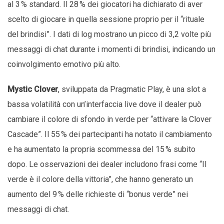
al 3 % standard. Il 28 % dei giocatori ha dichiarato di aver
scelto di giocare in quella sessione proprio per il “rituale
del brindisi”. I dati di log mostrano un picco di 3,2 volte più
messaggi di chat durante i momenti di brindisi, indicando un
coinvolgimento emotivo più alto.
Mystic Clover
, sviluppata da Pragmatic Play, è una slot a
bassa volatilità con un’interfaccia live dove il dealer può
cambiare il colore di sfondo in verde per “attivare la Clover
Cascade”. Il 55 % dei partecipanti ha notato il cambiamento
e ha aumentato la propria scommessa del 15 % subito
dopo. Le osservazioni dei dealer includono frasi come “Il
verde è il colore della vittoria”, che hanno generato un
aumento del 9 % delle richieste di “bonus verde” nei
messaggi di chat.