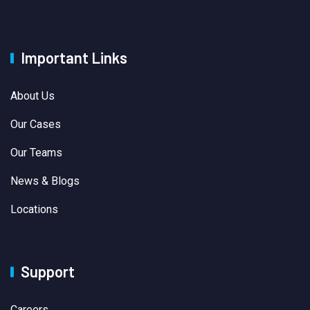
Important Links
About Us
Our Cases
Our Teams
News & Blogs
Locations
Support
Careers