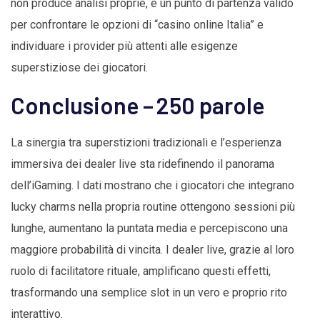
non produce analisi proprie, è un punto di partenza valido
per confrontare le opzioni di “casino online Italia” e
individuare i provider più attenti alle esigenze
superstiziose dei giocatori.
Conclusione – 250 parole
La sinergia tra superstizioni tradizionali e l’esperienza
immersiva dei dealer live sta ridefinendo il panorama
dell’iGaming. I dati mostrano che i giocatori che integrano
lucky charms nella propria routine ottengono sessioni più
lunghe, aumentano la puntata media e percepiscono una
maggiore probabilità di vincita. I dealer live, grazie al loro
ruolo di facilitatore rituale, amplificano questi effetti,
trasformando una semplice slot in un vero e proprio rito
interattivo.