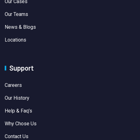
Our Cases
Our Teams
News & Blogs
Locations
Support
Careers
Our History
Help & Faq’s
Why Chose Us
Contact Us