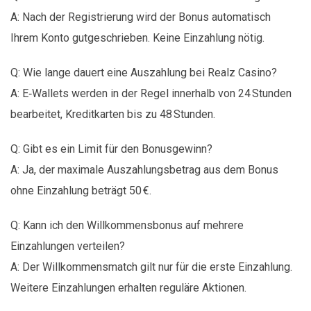
A: Nach der Registrierung wird der Bonus automatisch
Ihrem Konto gutgeschrieben. Keine Einzahlung nötig.
Q: Wie lange dauert eine Auszahlung bei Realz Casino?
A: E‑Wallets werden in der Regel innerhalb von 24 Stunden
bearbeitet, Kreditkarten bis zu 48 Stunden.
Q: Gibt es ein Limit für den Bonusgewinn?
A: Ja, der maximale Auszahlungsbetrag aus dem Bonus
ohne Einzahlung beträgt 50 €.
Q: Kann ich den Willkommensbonus auf mehrere
Einzahlungen verteilen?
A: Der Willkommensmatch gilt nur für die erste Einzahlung.
Weitere Einzahlungen erhalten reguläre Aktionen.