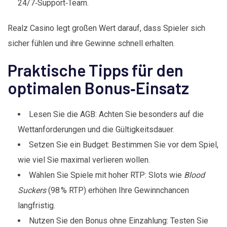
24/7‑Support‑Team.
Realz Casino legt großen Wert darauf, dass Spieler sich
sicher fühlen und ihre Gewinne schnell erhalten.
Praktische Tipps für den
optimalen Bonus‑Einsatz
Lesen Sie die AGB: Achten Sie besonders auf die
Wettanforderungen und die Gültigkeitsdauer.
Setzen Sie ein Budget: Bestimmen Sie vor dem Spiel,
wie viel Sie maximal verlieren wollen.
Wählen Sie Spiele mit hoher RTP: Slots wie
Blood
Suckers
(98 % RTP) erhöhen Ihre Gewinnchancen
langfristig.
Nutzen Sie den Bonus ohne Einzahlung: Testen Sie