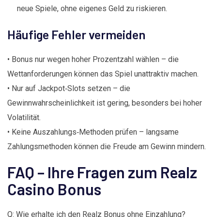
neue Spiele, ohne eigenes Geld zu riskieren.
Häufige Fehler vermeiden
• Bonus nur wegen hoher Prozentzahl wählen – die
Wettanforderungen können das Spiel unattraktiv machen.
• Nur auf Jackpot‑Slots setzen – die
Gewinnwahrscheinlichkeit ist gering, besonders bei hoher
Volatilität.
• Keine Auszahlungs‑Methoden prüfen – langsame
Zahlungsmethoden können die Freude am Gewinn mindern.
FAQ – Ihre Fragen zum Realz
Casino Bonus
Q: Wie erhalte ich den Realz Bonus ohne Einzahlung?