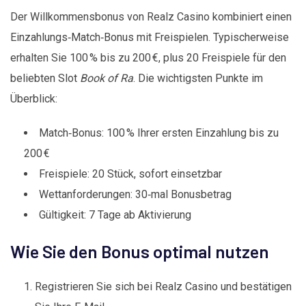
Der Willkommensbonus von Realz Casino kombiniert einen
Einzahlungs‑Match‑Bonus mit Freispielen. Typischerweise
erhalten Sie 100 % bis zu 200 €, plus 20 Freispiele für den
beliebten Slot
Book of Ra
. Die wichtigsten Punkte im
Überblick:
Match‑Bonus: 100 % Ihrer ersten Einzahlung bis zu
200 €
Freispiele: 20 Stück, sofort einsetzbar
Wettanforderungen: 30‑mal Bonusbetrag
Gültigkeit: 7 Tage ab Aktivierung
Wie Sie den Bonus optimal nutzen
Registrieren Sie sich bei Realz Casino und bestätigen